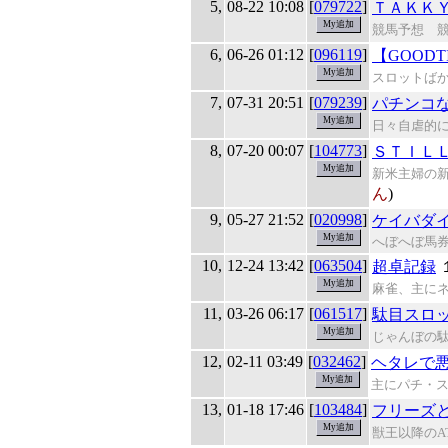
5,
08-22 10:08
[
079722
]
ＴＡＫＫ
競馬予想 
6,
06-26 01:12
[
096119
]
【GOODTI
スロットば
7,
07-31 20:51
[
079239
]
パチンコな
日々自虐的
8,
07-20 00:07
[
104773
]
ＳＴＩＬ
新米主婦の
ん
)
9,
05-27 21:52
[
020998
]
ケイバダ
へぼへぼ馬
10,
12-24 13:42
[
063504
]
超卓記録
麻雀、主に
11,
03-26 06:17
[
061517
]
駄目スロ
じゃんぼの
12,
02-11 03:49
[
032462
]
ヘタレで悪
主にパチ・ス
13,
01-18 17:46
[
103484
]
フリーズ
獣王以降のA