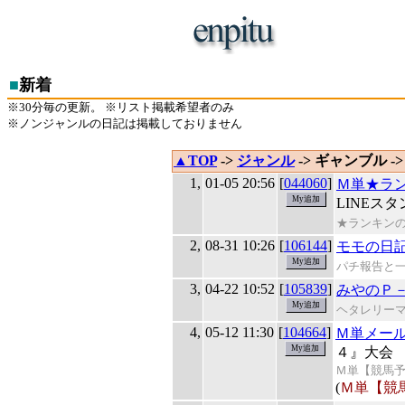
■
新着
※30分毎の更新。 ※リスト掲載希望者のみ
※ノンジャンルの日記は掲載しておりません
▲TOP
->
ジャンル
-> ギャンブル ->
1,
01-05 20:56
[
044060
]
Ｍ単★ラ
LINEス
★ランキン
2,
08-31 10:26
[
106144
]
モモの日
パチ報告と
3,
04-22 10:52
[
105839
]
みやのＰ
ヘタレリー
4,
05-12 11:30
[
104664
]
Ｍ単メー
４』大会
Ｍ単【競馬
(
Ｍ単【競