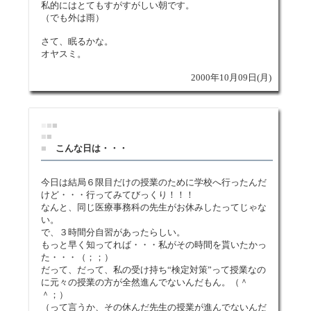
私的にはとてもすがすがしい朝です。
（でも外は雨）
さて、眠るかな。
オヤスミ。
2000年10月09日(月)
■
■
■
■
■
■
こんな日は・・・
今日は結局６限目だけの授業のために学校へ行ったんだ
けど・・・行ってみてびっくり！！！
なんと、同じ医療事務科の先生がお休みしたってじゃな
い。
で、３時間分自習があったらしい。
もっと早く知ってれば・・・私がその時間を貰いたかっ
た・・・（；；）
だって、だって、私の受け持ち“検定対策”って授業なの
に元々の授業の方が全然進んでないんだもん。（＾
＾；）
（って言うか、その休んだ先生の授業が進んでないんだ