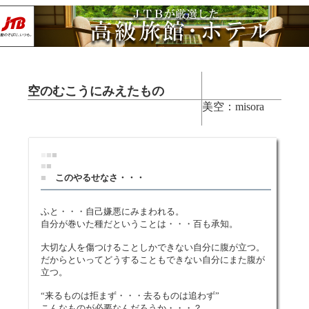
空のむこうにみえたもの
美空：misora
■
■
■
■
■
■
このやるせなさ・・・
ふと・・・自己嫌悪にみまわれる。
自分が巻いた種だということは・・・百も承知。
大切な人を傷つけることしかできない自分に腹が立つ。
だからといってどうすることもできない自分にまた腹が
立つ。
“来るものは拒まず・・・去るものは追わず”
こんなものが必要なんだろうか・・・？