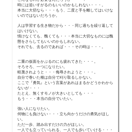
時には追いすがるのもいいのかもしれない・・・。
本当に大切なら・・・もう、二度と手を離してはいけな
いのではないだろうか。
人は学習する生き物だから・・・同じ過ちを繰り返して
はいけない。
情けなくても、醜くても・・・本当に大切なものには醜
態をさらしてもいいのかもしれない。
それでも、去るのであれば・・・その時は・・・。
二重の仮面をかぶるのにも疲れてきた・・・。
そろそろ、一つになりたい。
軽蔑されようと・・・侮辱されようと・・・。
自分で巻いた種は自分で刈り取るしかない。
ここで『勇気』という言葉があれはまるかどうかわから
ないが・・・
たとえ、無くすモノが大きいとしても・・・
もう・・・本当の自分でいたい。
強い人になりたい。
何物にも負けない・・・立ち向かうだけの勇気がほし
い。
ただ一歩、踏み出すだけの力がほしい。
一人でも立っていられる、一人でも歩いていける・・・