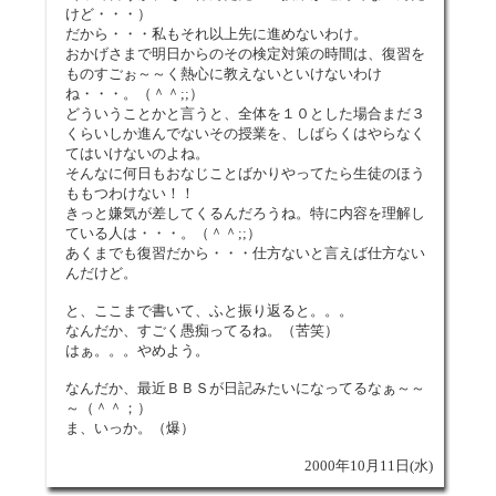
けど・・・）
だから・・・私もそれ以上先に進めないわけ。
おかげさまで明日からのその検定対策の時間は、復習を
ものすごぉ～～く熱心に教えないといけないわけ
ね・・・。（＾＾;;）
どういうことかと言うと、全体を１０とした場合まだ３
くらいしか進んでないその授業を、しばらくはやらなく
てはいけないのよね。
そんなに何日もおなじことばかりやってたら生徒のほう
ももつわけない！！
きっと嫌気が差してくるんだろうね。特に内容を理解し
ている人は・・・。（＾＾;;）
あくまでも復習だから・・・仕方ないと言えば仕方ない
んだけど。
と、ここまで書いて、ふと振り返ると。。。
なんだか、すごく愚痴ってるね。（苦笑）
はぁ。。。やめよう。
なんだか、最近ＢＢＳが日記みたいになってるなぁ～～
～（＾＾；）
ま、いっか。（爆）
2000年10月11日(水)