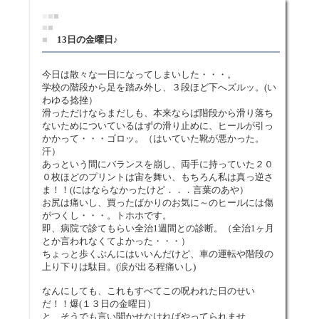
■
■
■
■
■
■
13日の金曜日♪
今日は散々な一日になってしまいした・・・。
学校の階段から足を踏み外し、３段ほど下へズルッ。(い
わゆる捻挫）
滑っただけならまだしも、本来ならば階段から滑り落ち
ないためについているはずの滑り止めに、ヒールが引っ
かかって・・・ゴロッ。（はいていた靴が悪かった。
汗）
あっという間にバランスを崩し、両手に持っていた２０
０枚ほどのプリントは宙を舞い、もちろん私は真っ逆さ
ま！！(にはならなかったけど．．．言葉のあや）
お尻は痛いし、買ったばかりのお気に～のヒールには傷
がつくし・・・。トホホです。
即、病院で診てもらい全治1週間との診断。（全治1ヶ月
とか言われなくてよかった・・・）
ちょっと歩くぶんにはいいんだけど、車の運転や階段の
上り下りは駄目。(涙が出る程痛いし)
なんにしても、これもすべてこの呪われた日のせい
だ！！爆(１３日の金曜日）
と、そうでも言い聞かせなければやってられませ