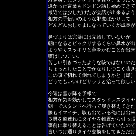
遅かった言葉もドンドン話し始めてきて
最近では少しだけだが会話が出来るよう
相方の手伝いのような邪魔ばかりして
どんどんおしゃまになっていくが成長が
鼻づまりは完璧には完治していないが
朝になるとビックリするくらい鼻水が出
ようやくスッキリと鼻をかむことが出来
咳はしつこい。
苦しい引きづったような咳ではないのだ
ちょっとしたことでかなりしつこく咳き
この咳で切れて倒れてしまうかと（爆）
どうでもいいけどサッサと治って欲しい
今週は雪が降る予報で
相方が気を効かしてスタッドレスタイヤ
朝一でスタンドへ行って履き替えてきた
膝もイマイチ、咳も出ている俺には出来
３男を道連れにタイヤを物置から引っ張
事前に取り替えることは告げていたので
言いつけ通りタイヤ交換をしてきただけ