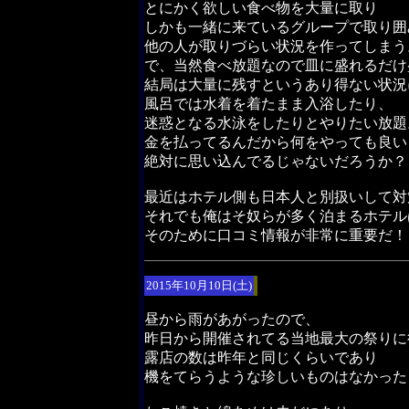
とにかく欲しい食べ物を大量に取り
しかも一緒に来ているグループで取り囲
他の人が取りづらい状況を作ってしまう
で、当然食べ放題なので皿に盛れるだけ
結局は大量に残すというあり得ない状況
風呂では水着を着たまま入浴したり、
迷惑となる水泳をしたりとやりたい放題
金を払ってるんだから何をやっても良い
絶対に思い込んでるじゃないだろうか？
最近はホテル側も日本人と別扱いして対
それでも俺はそ奴らが多く泊まるホテル
そのために口コミ情報が非常に重要だ！
2015年10月10日(土)
昼から雨があがったので、
昨日から開催されてる当地最大の祭りに
露店の数は昨年と同じくらいであり
機をてらうような珍しいものはなかった