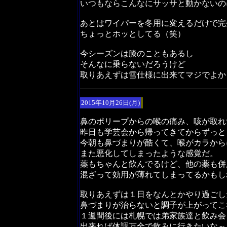
いつもならこんなにサッサと動かないの
あとはワイパーを冬用に変えるだけで完
ちょっとホッとしてる（笑）
今シーズンは膝のこともあるし
そんなに乗らないだろうけど
取りあえずは雪仕様に出来てマジでよか
2015年10月26日(月)
鼻のポリープからの喉の痛み、咳が取れ
昨日も学芸会から帰ってきてからずっと
今朝も鼻づまりが酷くて、喉がカラから
また悪化してしまったような感覚だ。
薬もちゃんと飲んでるけど、他の薬も併
混ざって効用が薄れてしまってるかもし
取りあえずは１日をなんとかやり過ごし
鼻づまりが治らないと調子が上がってこ
１週間後には札幌では弟家族達と飲み会
出来れば体調万全で飲みに行きたいな～