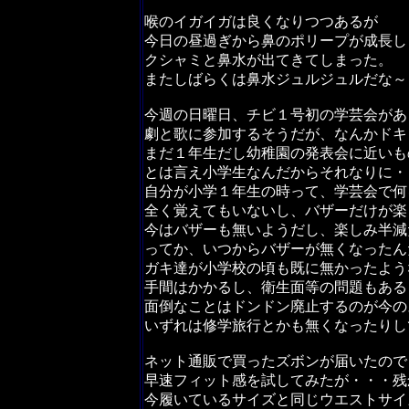
喉のイガイガは良くなりつつあるが
今日の昼過ぎから鼻のポリープが成長し
クシャミと鼻水が出てきてしまった。
またしばらくは鼻水ジュルジュルだな～
今週の日曜日、チビ１号初の学芸会があ
劇と歌に参加するそうだが、なんかドキ
まだ１年生だし幼稚園の発表会に近いも
とは言え小学生なんだからそれなりに・
自分が小学１年生の時って、学芸会で何
全く覚えてもいないし、バザーだけが楽
今はバザーも無いようだし、楽しみ半減
ってか、いつからバザーが無くなったん
ガキ達が小学校の頃も既に無かったよう
手間はかかるし、衛生面等の問題もある
面倒なことはドンドン廃止するのが今の
いずれは修学旅行とかも無くなったりし
ネット通販で買ったズボンが届いたので
早速フィット感を試してみたが・・・残
今履いているサイズと同じウエストサイ