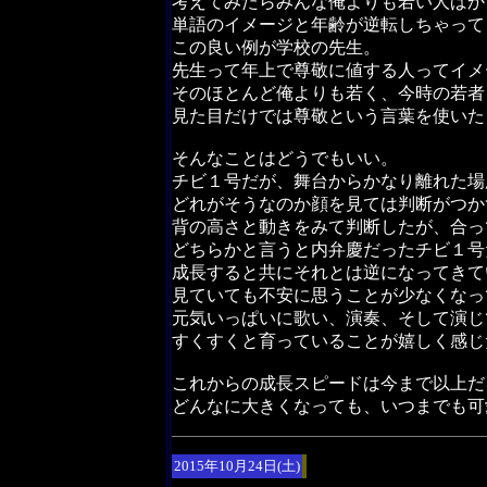
考えてみたらみんな俺よりも若い人ばか
単語のイメージと年齢が逆転しちゃって
この良い例が学校の先生。
先生って年上で尊敬に値する人ってイメ
そのほとんど俺よりも若く、今時の若者
見た目だけでは尊敬という言葉を使いた
そんなことはどうでもいい。
チビ１号だが、舞台からかなり離れた場
どれがそうなのか顔を見ては判断がつか
背の高さと動きをみて判断したが、合っ
どちらかと言うと内弁慶だったチビ１号
成長すると共にそれとは逆になってきて
見ていても不安に思うことが少なくなっ
元気いっぱいに歌い、演奏、そして演じ
すくすくと育っていることが嬉しく感じ
これからの成長スピードは今まで以上だ
どんなに大きくなっても、いつまでも可
2015年10月24日(土)