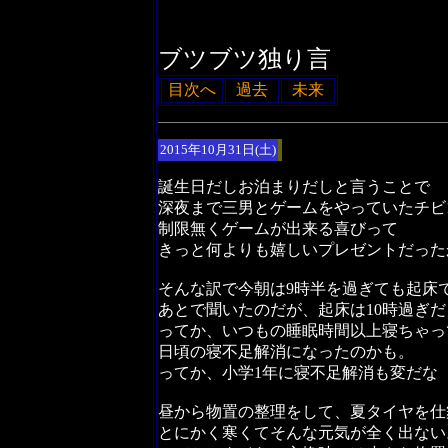
ブツブツ独り言
目次へ
過去
未来
2015年10月31日(土)
誕生日だしお泊まりだしと言うことで
深夜まで三男とゲームをやっていたチビ
制限無くゲームが出来る喜びって
きっと何よりも嬉しいプレゼントだった
そんな訳で今朝は9時半を過ぎても起床
あとで聞いたのだが、起床は10時過ぎ
ってか、いつもの睡眠時間以上寝ちゃっ
日頃の寝不足解消になったのかも。
ってか、小学1年に寝不足解消も変だな
昼から物置の整理をして、夏タイヤを仕
とにかく寒くてそんな元気が全く出ない