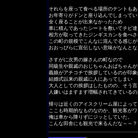
それらを座って食べる場所のテントもあ
お年寄りがドンと座り込んでしまってい
全く座ることが出来なかったため
車に積んであったシートを敷いてチビ達
相方が取ってきたジンギスカンを食べさ
この町の規模でこんなに混んでる感じが
おおっぴらに宣伝しない意味がなんとな
さすがに次男の嫁さんの町なので
同級生や親戚のおじちゃんおばちゃんが
義娘がアチコチで挨拶しているのが印象
結婚式以来の親戚に人にあってしまい
大人としての挨拶はしたものの、そう言
人嫌いはますます増幅されてきているの
帰りは近くのアイスクリーム屋によって
ここも時期的なものなのか、観光客がワ
俺は車から降りずにジッとしていた。
こんな田舎にも観光で来るんだな～～？