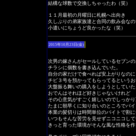
結構な球数で交換しちゃったわ（笑）
１１月最初の月曜日に札幌へ出向き
久しぶりの弟家族達と合同の飲み会なの
小遣いにちょうど良かったな（笑）
2015年10月23日(金)
次男の嫁さんがセールしているセブンの
チラシに個数を書き込んでいた。
自分の家だけで食べれば安上がりなのに
チビ３号を預かってもらってるというお
大盤振る舞いの購入をしようとしていた
おでんはそれほど好きじゃないけれど
その心意気がすごく嬉しいのでしっかり
たまに朝早くに知り合いのところでバイ
本業の髪切りは時間単位のバイトで割に
いつもそんな苦労を見せずニコニコして
きっと育った環境がそんな風な性格を作