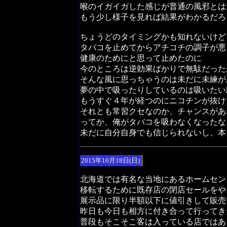
喉のイガイガした感じが普通の風邪とは
もう少し様子を見れば結果がわかるだろ
ちょうどのタイミングかも知れないけど
タバコを止めてからアチコチの調子が悪
健康のためにと思って止めたのに
今のところは逆効果ばかりで無駄だった
そんな風に思っちゃうのは未だに未練が
夢の中で吸ったりしているのは吸いたい
もうすぐ４年が経つのにニコチンが抜け
それとも常習クセなのか、チャンスがあ
ってか、俺がタバコを吸わなくなったな
未だに自分自身でも信じられないし、本
2015年10月18日(日)
北海道では有名な当地にあるホームセン
移転するために既存店の閉店セールをや
展示品に限り半額以下に値引きして販売
昨日も今日も相方に付き合って行ってき
普段もそこそこ客は入っている店ではあ