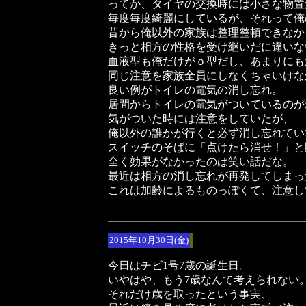
ってか、タイヤの交換時には小さな物置
毎度毎度綺麗にしているが、それって俺
昔から俺以外の家族は整理整頓できなか
きっと相方の性格を受け継いだに違いな
血液型も俺だけがｏ型だし、あまりにも
同じ注意を家族全員にしなくちゃいけな
良い例がトイレの電気の消し忘れ。
居間からトイレの電気がついているのが
気がついた時には注意をしていたが、
俺以外の誰かが行くと必ず消し忘れてい
スイッチのそばに「点けたら消せ！」と
全く効果がなかったのは笑い話だな。
最近は相方の消し忘れが再発してしまっ
これは加齢によるものっぽくて、注意し
2015年10月30日(金)
今日はチビ1号7歳の誕生日。
いやはや、もう7歳なんて考えられない
それだけ歳を取ったという事実、