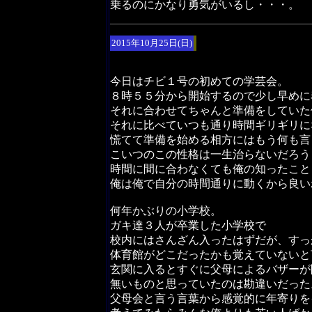
乗るのにかなり勇気がいるし・・・。
2015年10月25日(日)
今日はチビ１号の初めての学芸会。
８時５５分から開始するので少し早めに
それに合わせてちゃんと準備をしていた
それに比べていつも通り時間ギリギリに
慌てて準備を始める相方にはもう何も言
こいつのこの性格は一生治らないだろう
時間に間に合わなくても俺の知ったこと
俺は俺で自分の時間通りに動くから良い
何年かぶりの小学校。
ガキ達３人が卒業した小学校で
校内にはさんざん入ったはずだが、すっ
体育館がどこだったかも覚えていないと
玄関に入るとすぐに父母によるバザーが
無いものと思っていたのは勘違いだった
父母会と言う言葉から感覚的に年寄りを