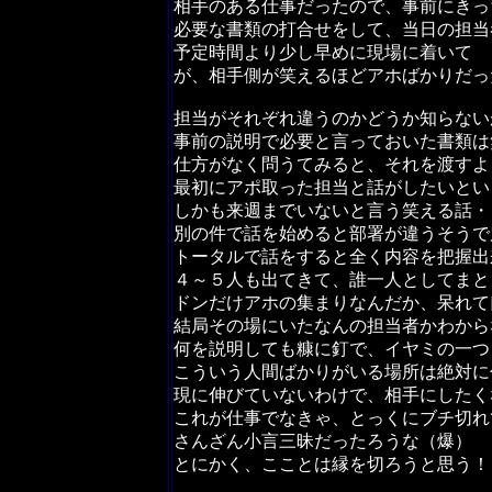
相手のある仕事だったので、事前にきっ
必要な書類の打合せをして、当日の担当
予定時間より少し早めに現場に着いて 
が、相手側が笑えるほどアホばかりだっ
担当がそれぞれ違うのかどうか知らない
事前の説明で必要と言っておいた書類は
仕方がなく問うてみると、それを渡すよ
最初にアポ取った担当と話がしたいとい
しかも来週までいないと言う笑える話・
別の件で話を始めると部署が違うそうで
トータルで話をすると全く内容を把握出
４～５人も出てきて、誰一人としてまと
ドンだけアホの集まりなんだか、呆れて
結局その場にいたなんの担当者かわから
何を説明しても糠に釘で、イヤミの一つ
こういう人間ばかりがいる場所は絶対に
現に伸びていないわけで、相手にしたく
これが仕事でなきゃ、とっくにブチ切れ
さんざん小言三昧だったろうな（爆）
とにかく、こことは縁を切ろうと思う！