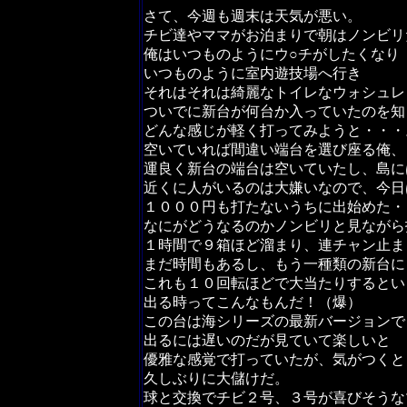
さて、今週も週末は天気が悪い。
チビ達やママがお泊まりで朝はノンビリ
俺はいつものようにウ○チがしたくなり
いつものように室内遊技場へ行き
それはそれは綺麗なトイレなウォシュレ
ついでに新台が何台か入っていたのを知
どんな感じが軽く打ってみようと・・・
空いていれば間違い端台を選び座る俺、
運良く新台の端台は空いていたし、島に
近くに人がいるのは大嫌いなので、今日
１０００円も打たないうちに出始めた・
なにがどうなるのかノンビリと見ながら
１時間で９箱ほど溜まり、連チャン止ま
まだ時間もあるし、もう一種類の新台に
これも１０回転ほどで大当たりするとい
出る時ってこんなもんだ！（爆）
この台は海シリーズの最新バージョンで
出るには遅いのだが見ていて楽しいと
優雅な感覚で打っていたが、気がつくと
久しぶりに大儲けだ。
球と交換でチビ２号、３号が喜びそうな