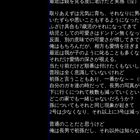
最近は鏡を見る度に老けたと実感（泣）
取りあえずは元気に育ち、それなりに男
いたずらや悪いこともするようになった
ふざけ具合も7歳児のそれになってきて
幼児としての可愛さはドンドン無くなっ
反面、別の意味での可愛さが増してきて
俺はもちろんだが、相方も愛情を注ぎま
最近は我が子のように叱ることも多くな
それだけ愛情の深さが覗える。
当たり前だけど順番は付けたくもないし
普段は全く意識していないけれど
初孫と言うこともあり、一番かな～～（
自分のガキ達の時だって、長男の写真が
下に行くにつれて枚数も減っていくとい
どこの家でも一緒じゃないだろうか？
孫についてもそれと同じ現象が起きて
2号は少なくなり、それ以上に3号は減
普通のことだと思うけど
俺は長男で初孫だし、それ以外は知らな