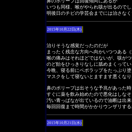
鼻のポリープは回復傾向にあるが
いつも同様、喉がやられ咳が出るのでし
明後日のチビの学芸会までには治さなく
2015年10月22日(木)
治りそうな感覚だったのだが
まったく残念な方向へ向かいつつある（
喉の痛みはそれほどではないが、咳がつ
のど飴をひっきりなしに舐めまくってい
今晩、寝る前にベポラップをたっぷり塗
マスクをして寝ないとますます悪くなり
鼻のポリープは出そうな予兆があった時
すぐに薬を飲み始めたので悪化はしなそ
汚い青っぱなが出ているので油断は出来
毎回回復まで時間がかかりウンザリする
2015年10月21日(水)