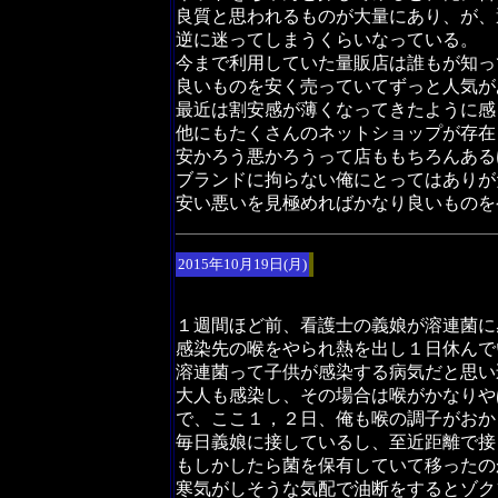
良質と思われるものが大量にあり、が、
逆に迷ってしまうくらいなっている。
今まで利用していた量販店は誰もが知っ
良いものを安く売っていてずっと人気が
最近は割安感が薄くなってきたように感
他にもたくさんのネットショップが存在
安かろう悪かろうって店ももちろんある
ブランドに拘らない俺にとってはありが
安い悪いを見極めればかなり良いものを
2015年10月19日(月)
１週間ほど前、看護士の義娘が溶連菌に
感染先の喉をやられ熱を出し１日休んで
溶連菌って子供が感染する病気だと思い
大人も感染し、その場合は喉がかなりや
で、ここ１，２日、俺も喉の調子がおか
毎日義娘に接しているし、至近距離で接
もしかしたら菌を保有していて移ったの
寒気がしそうな気配で油断をするとゾク