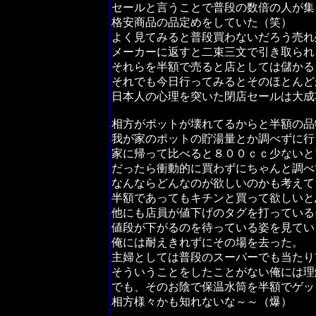
セールと言うことで普段の数倍の人が集
格安商品の品定めをしていた（笑）
よく見てみると普段買わないだろう売れ
メーカーに返すと二束三文で引き取られ
それらを半額で売ると店としては儲かる
それでも今日行ってみるとそのほとんど
日本人の心理を突いた閉店セールは大成
相方がポットが壊れてるからと半額の品
我が家のポットの貯湯量とか調べずに行
家に帰って比べると８００ｃｃ少ないと
だったら衝動的に買わずにちゃんと調べ
なんならどんなのが欲しいのかも考えて
半額であってもキチンと買って欲しいと
他にも店員が値下げのタグを打っている
値段が下がるのを待っている姿を見てい
俺には耐えきれずにその場を去った。
主婦としては普段のスーパーでも当たり
そういうことをしたことがない俺には理
でも、そのお陰で保温水筒を半額でゲッ
相方様々かも知れないな～～（爆）