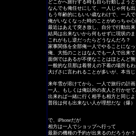
どこかへ旅行する時も自ら行動しようと
なんでも俺任せにして、一人じゃ何も出
もう年齢的にもいい歳なわけで、一人で
俺がいなくなった時のことがめっちゃ心
最近はあえて突き放し、自分で行動出来
結局は出来ないから何もせずに現状のま
これがもし逆だったらどうなんだろ？
家事関係を全部俺一人でやることになっ
俺、大抵のことはなんでも一人で出来て
面倒ではあるが不便なことはほとんど無
一般的な旦那は着替えの下着の場所もわ
大げさに言われることが多いが、本当じ
来年雪が溶けてから、一人で旅行の計画
一人、もしくは俺以外の友人と行かせて
出来れば一緒に行く相手も相方と同じよ
普段は何も出来ない人が理想だな（爆）
で、iPhoneだが
相方は一人でショップへ行って
最新の機種の予約が出来るのだろうか？