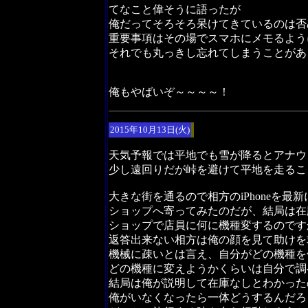
てなこと偉そうに語ったが
俺だってそろそろ呆けてきているのは否
重要事項はその場でスマホにメモるよう
それでも丸っきし忘れてしまうことがあ
俺もやばいぞ～～～～！
2015年10月13日(火)
天気予報では平地でも雪が降るとアナウ
少し遠回りだが峠を避けて平地を走るこ
大きな街を通るので相方のiPhoneを最
ショップへ寄ってみたのだが、結局は在
ショップで店員に何に機種変するのです
返答出来ない相方は俺の顔を見て助けを
機械に疎いとは言え、自分がどの機種を
どの機種に変えようかくらいは自分で調
結局は俺が説明して在庫なしとわかった
俺がいなくなったら一体どうするんだろ