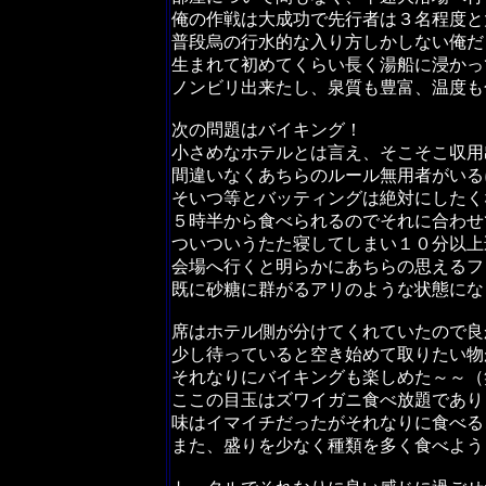
俺の作戦は大成功で先行者は３名程度と
普段烏の行水的な入り方しかしない俺だ
生まれて初めてくらい長く湯船に浸かっ
ノンビリ出来たし、泉質も豊富、温度も
次の問題はバイキング！
小さめなホテルとは言え、そこそこ収用
間違いなくあちらのルール無用者がいる
そいつ等とバッティングは絶対にしたく
５時半から食べられるのでそれに合わせ
ついついうたた寝してしまい１０分以上
会場へ行くと明らかにあちらの思えるフ
既に砂糖に群がるアリのような状態にな
席はホテル側が分けてくれていたので良
少し待っていると空き始めて取りたい物
それなりにバイキングも楽しめた～～（
ここの目玉はズワイガニ食べ放題であり
味はイマイチだったがそれなりに食べる
また、盛りを少なく種類を多く食べよう