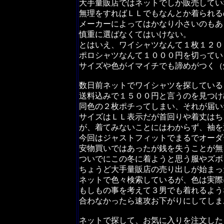
大手量販店ではネットでしか販売してい
無理をすればＬＬでもなんとか着られる
メーカーによってはかなり小さいのもあ
慎重に選ばなくてはいけない。
とはいえ、ワイシャツなんて１枚１２０
ポロシャツなんて１０００円を切ってい
サイズや色がイマイチでも諦めがつく（
数日前ネットでワイシャツを探している
送料込みで１５００円と言うのを見つけ
同色の２枚ポチってしまい、それが届い
サイズはＬＬ表示だが首回りや着丈はち
が、着てみないことにはわからず、袖を
今回はジャストフィットでまるでオーダ
安物買いではあったが銭を失うことが無
ついでにこの冬に着ようと思う服やズボ
ちょうど大手量販店の売り出しが始まっ
ネットで色々検索しているが、色は実際
もしもの事を考えて３男でも着れるよう
合わなかったら速攻お下がりにしてしま
ネットで探して、お気に入りを注文した