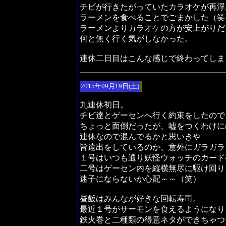
チビが行きたがっていたカラオケが再浮
ラーメンを食べることでごまかした（笑
ラーメンよりカラオケの方が安上がりだ
何と無く行く気がしなかった。
連休二日目はこんな感じで終わってしま
2015年09月19日(土)
九連休初日。
チビ達とゲーセンへ行く約束をしたので
ちょっと面倒だったが、嘘をつくわけに
連休なので混んでるかと思いきや
皆遠出をしているのか、意外にガラガラ
１号はいつも通り妖怪ウォッチのカード
二号はゲーセン内を縦横無尽に駆け回り
迷子にならないか心配～～（笑）
昼飯はみんなが好きな回転寿司。
最近１号がサーモンを食えるようになり
鉄火巻と二種類の得意ネタができちゃつ