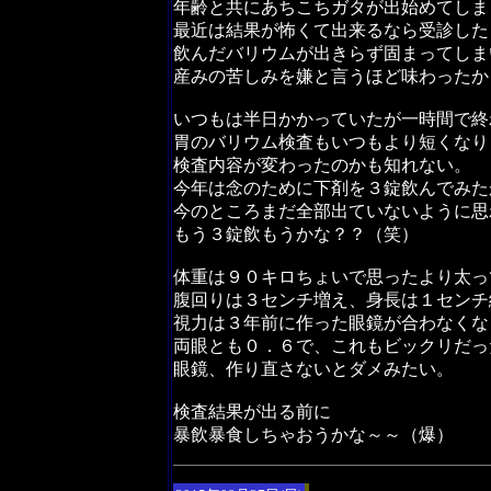
年齢と共にあちこちガタが出始めてしま
最近は結果が怖くて出来るなら受診した
飲んだバリウムが出きらず固まってしま
産みの苦しみを嫌と言うほど味わったか
いつもは半日かかっていたが一時間で終
胃のバリウム検査もいつもより短くなり
検査内容が変わったのかも知れない。
今年は念のために下剤を３錠飲んでみた
今のところまだ全部出ていないように思
もう３錠飲もうかな？？（笑）
体重は９０キロちょいで思ったより太っ
腹回りは３センチ増え、身長は１センチ
視力は３年前に作った眼鏡が合わなくな
両眼とも０．６で、これもビックリだっ
眼鏡、作り直さないとダメみたい。
検査結果が出る前に
暴飲暴食しちゃおうかな～～（爆）