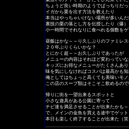
ちょうど良い時期のようでばっちりだっ
イガから栗を出す方法を教えたり
本当はやっちゃいけない場所が多いんだ
裏技の栗の落とし方を伝授したり（爆）
小一時間でそれなりに食べれる個数をゲ
昼飯はかな～～り久しぶりのファミレス
２０年ぶりくらいかな？
とにかく超～～お久しぶりであったが
メニューの内容はそれほど変わっていな
キッズにお得なメニューがたくさんあり
味を気にしなければコスパは最高かも知
俺としてはちょっと高くても美味いモノ
この店のスープ類はそこそこ飲めるので
帰りに街を一望出来るスポットと
小さな遊具がある公園に寄って
チビ達を満足させることが出来たかも～
で、メインの金魚を買える途中でゲット
本日も楽しく終了することが出来た（笑