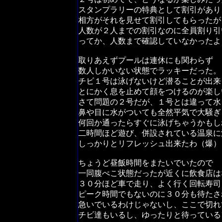
スタンプラリーの特典として割引があり
相方がそれを見せて割引してもらったが
人数が２人までの割引なのに全員割り引
ってか、人数まで確認していなかったよ
取りあえずプールは連休にも関わらず
数人しかいない状態でラッキーだった。
チビ１号は泳げないけど潜ることが出来
とにかく息を止めて顔をつけるのが楽し
さて問題の２号だが、１号とは違って水
鼻や目に水がついても全然平気で大騒ぎ
何回か通ったらすぐに泳げちゃうかもし
二時間ほど遊び、併設されている温泉に
しっかりとリフレッシュ出来たわ（爆）
ちょうど昼飯時間をまたいでいたので
一同腹ぺこ状態だったが近くに飲食店は
３０分ほど車で走り、よく行く回転寿司
ピーク時間でもないのに３０分も待たさ
急いでいるわけじゃないし、ここで切れ
チビ達もいるし、ゆったりと待っている