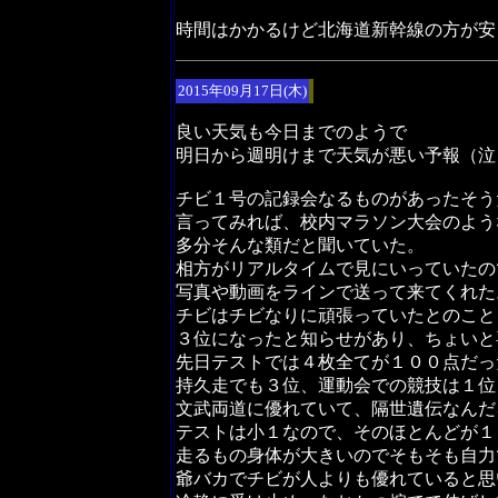
時間はかかるけど北海道新幹線の方が安
2015年09月17日(木)
良い天気も今日までのようで
明日から週明けまで天気が悪い予報（泣
チビ１号の記録会なるものがあったそう
言ってみれば、校内マラソン大会のよう
多分そんな類だと聞いていた。
相方がリアルタイムで見にいっていたの
写真や動画をラインで送って来てくれた
チビはチビなりに頑張っていたとのこと
３位になったと知らせがあり、ちょいと
先日テストでは４枚全てが１００点だっ
持久走でも３位、運動会での競技は１位
文武両道に優れていて、隔世遺伝なんだ
テストは小１なので、そのほとんどが１
走るもの身体が大きいのでそもそも自力
爺バカでチビが人よりも優れていると思