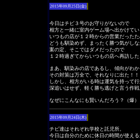
2015年09月25日(金)
今日はチビ３号のお守りがないので
相方と一緒に室内ゲーム場へ出かけてい
いつもの店が１２時からの営業だったた
どうも馴染めず、まったく勝つ気がしな
案の定、そこではダメだったので
１２時過ぎてからいつもの店へ再訪した
まあ、馴染みの店であるし、傾向がわか
その対策は万全で、それなりに出た！！
しかし、相方がいる時は運気を持って行
深追いはせず、軽く勝ち逃げと言う作戦
なぜにこんなにも賢いんだろう？（爆）
2015年09月24日(木)
チビ達はそれぞれ学校と託児所。
今日は自分のために休日の時間が使える