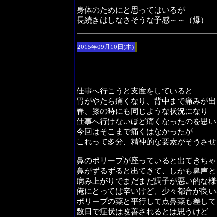
身体のためにと思ってはいるが
長続きはしなさそうな予感～～（爆）
2015年09月10日(木)
仕事へ行こうと支度をしていると
胃がやたら痛くなり、背中まで痛みが出
春、膝の時にも同じような状況になり
仕事へ行けないほど痛くなったのを思い
今回はそこまで痛くはなかったが
これって多分、精神的な要素がそうさせ
鼻のポリープが座っていると出てきちゃ
鼻がずるずると出てきて、しかも鼻声と
病み上がりでまだまだ調子が悪い的な様
俺にとっては辛いけど、少々都合が良い
ポリープの薬と平行して点鼻薬も差して
数日で症状は改善されるとは思うけど