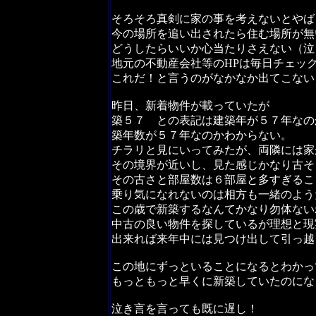
そろそろ真剣に家の事を考えないとやば
今の場所を追い出されたら住む場所が無
どうしたらいいか心当たりさえない（泣
地元の不動産会社等のHPは毎日チェッ
これだ！と言うのがなかなか出てこない
昨日、新着物件が載っていたが
築５７ との表記は建築年が５７年なの
築年数が５７年なのかわからない。
チラリと見にいってみたが、両隣には家
その境界が近いし、見た感じかなり古そ
その古さと部屋数は６部屋と多すぎるこ
乗り気になれないのは相方も一緒のよう
この歳で新築するなんてかなり勿体ない
中古の良い物件を探しているが理想と現
出来れば来年中には見つけ出して引っ越
この地にずっといることになるとわかっ
もっともっと早くに新築していたのにな
泣き言を言っても既に遅し！