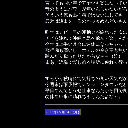
言っても同い年でアヤツも婆になってい
昔のようにパワーが無いんじゃないだろ
そういう俺も出不精ではないにしても
最近は遠出をするのが少々めんどいもん
昨年はチビ一号の運動会が終わった次の
チビを連れて沖縄本島へ飛んで楽しんだ
今年は上手い具合に連休になっちゃって
飛行機も高いし、ホテルの空き室も無い
踏んだり蹴ったりだからな～～（泣）
まあ、近場で楽しめる場所に連れて行っ
すっかり秋晴れで気持ちの良い天気だが
今週末は雨予報でテンションダウンだわ
平日なんてどうせ仕事なんだから雨で良
勿体ない事に晴れちゃうんだよな～。
2015年09月14日(月)