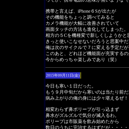
携帯と言えば、iPhone６Sが出たが
その機能をちょっと調べてみると
カメラ機能が大幅に改善されていて
画面タッチの方法も進化してしまった。
相方の５Cを機種変で新しくしようかと
きっと使いこなせないだろうと思案中だ
俺は次のサイクルで７に変える予定だが
このあと、どれほど機能面が充実するの
今からめっちゃ楽しみであり（笑）
2015年09月11日(金)
今日も寒い１日だった。
もう９月中旬だから寒いのは当たり前だ
病み上がりの俺の身には少々堪えるぜ！
相変わらず鼻ポリープが引っ込まず
鼻水がズルズルで気分が滅入るわ。
ポリープは市販薬を飲み始めたから
数日のうちに完治するはずだが・・・・