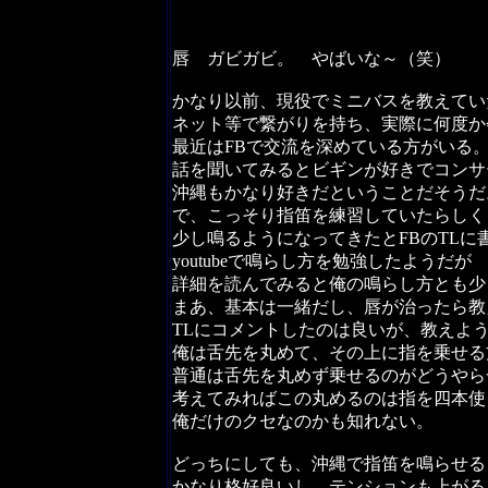
唇 ガビガビ。 やばいな～（笑）
かなり以前、現役でミニバスを教えてい
ネット等で繋がりを持ち、実際に何度か
最近はFBで交流を深めている方がいる
話を聞いてみるとビギンが好きでコンサ
沖縄もかなり好きだということだそうだ
で、こっそり指笛を練習していたらしく
少し鳴るようになってきたとFBのTLに
youtubeで鳴らし方を勉強したようだが
詳細を読んでみると俺の鳴らし方とも少
まあ、基本は一緒だし、唇が治ったら教
TLにコメントしたのは良いが、教えよ
俺は舌先を丸めて、その上に指を乗せる
普通は舌先を丸めず乗せるのがどうやら
考えてみればこの丸めるのは指を四本使
俺だけのクセなのかも知れない。
どっちにしても、沖縄で指笛を鳴らせる
かなり格好良いし、テンションも上がる