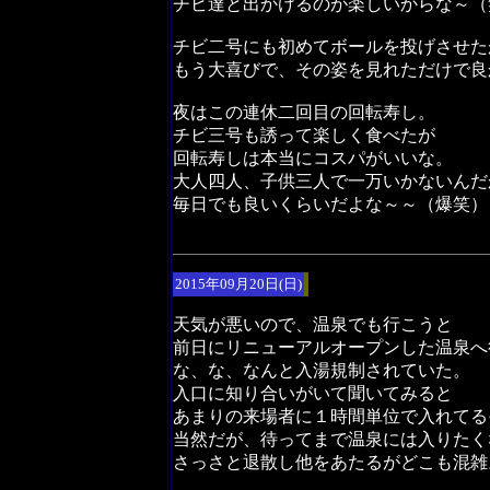
チビ達と出かけるのが楽しいからな～（
チビ二号にも初めてボールを投げさせた
もう大喜びで、その姿を見れただけで良
夜はこの連休二回目の回転寿し。
チビ三号も誘って楽しく食べたが
回転寿しは本当にコスパがいいな。
大人四人、子供三人で一万いかないんだ
毎日でも良いくらいだよな～～（爆笑）
2015年09月20日(日)
天気が悪いので、温泉でも行こうと
前日にリニューアルオープンした温泉へ
な、な、なんと入湯規制されていた。
入口に知り合いがいて聞いてみると
あまりの来場者に１時間単位で入れてる
当然だが、待ってまで温泉には入りたく
さっさと退散し他をあたるがどこも混雑