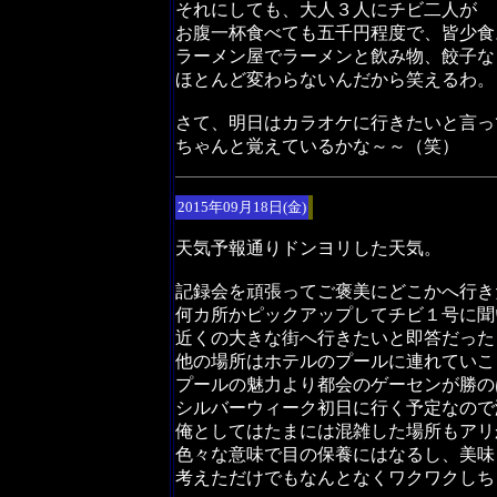
それにしても、大人３人にチビ二人が
お腹一杯食べても五千円程度で、皆少食
ラーメン屋でラーメンと飲み物、餃子な
ほとんど変わらないんだから笑えるわ。
さて、明日はカラオケに行きたいと言っ
ちゃんと覚えているかな～～（笑）
2015年09月18日(金)
天気予報通りドンヨリした天気。
記録会を頑張ってご褒美にどこかへ行き
何カ所かピックアップしてチビ１号に聞
近くの大きな街へ行きたいと即答だった
他の場所はホテルのプールに連れていこ
プールの魅力より都会のゲーセンが勝の
シルバーウィーク初日に行く予定なので
俺としてはたまには混雑した場所もアリ
色々な意味で目の保養にはなるし、美味
考えただけでもなんとなくワクワクしち