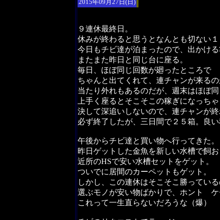
2015年09月27日(日)
９連休最終日。
休みが終わると思うとなんとも切ない１
今日もチビ達が泊まったので、出かける
またまた昨日と同じ台に座る。
毎日、ほぼ同じ回数が廻ったところで
ちゃんと出てくれて、連チャンが来るの
当たり外れもあるのだが、週末はほぼ同
上手く座るとそこそこの稼ぎになっちゃ
決して深追いしないので、連チャンが終
必ず終了したが、三日間で２５箱。良い
午後からチビ達と買い物へ行ってきた。
昨日ゲットした金魚を新しい水槽で飼お
近所のHSで安い水槽セットをゲット。
ついでに居間のカーペットもゲット。
しかし、この連休はそこそこ勝っている
選ぶモノが安い物ばかりで、ホント ケ
これって一生直らないだろうな（爆）