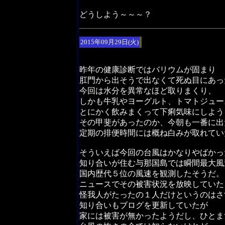
どうしよう～～～？
2015年09月29日(火)
昨年の健康診断ではバリウムが固まり
肛門から出そうで出なくて死ぬ目にあっ
今回は水分を異常なほど取りまくり、
しかも牛乳やヨーグルト、トマトジュー
とにかく飲みまくって下痢気味にしよう
その甲斐があったのか、今朝も一番に出
定期の排便時間には概ね白みが取れてい
そういえば今回の台風はかなりやばかっ
知り合いが住む与那国島では瞬間最大風
国内歴代５位の風速を観測したそうだ。
ニュースでその被害状況を放映していた
怪我人がたったの１人だけというのはさ
知り合いもブログを更新していたが
家には被害が無かったようだし、ひとま