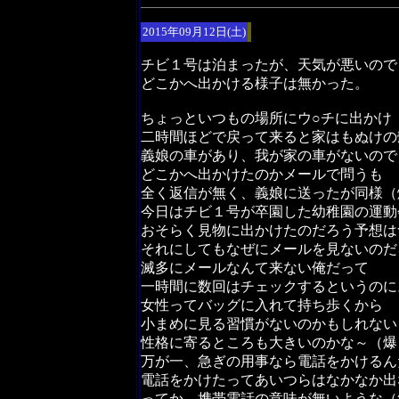
2015年09月12日(土)
チビ１号は泊まったが、天気が悪いので
どこかへ出かける様子は無かった。
ちょっといつもの場所にウ○チに出かけ
二時間ほどで戻って来ると家はもぬけの
義娘の車があり、我が家の車がないので
どこかへ出かけたのかメールで問うも
全く返信が無く、義娘に送ったが同様（
今日はチビ１号が卒園した幼稚園の運動
おそらく見物に出かけたのだろう予想は
それにしてもなぜにメールを見ないのだ
滅多にメールなんて来ない俺だって
一時間に数回はチェックするというのに
女性ってバッグに入れて持ち歩くから
小まめに見る習慣がないのかもしれない
性格に寄るところも大きいのかな～（爆
万が一、急ぎの用事なら電話をかけるん
電話をかけたってあいつらはなかなか出
ってか、携帯電話の意味が無いような（