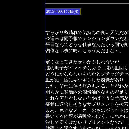
2015年09月16日(水)
すっかり秋晴れで気持ちの良い天気だが
今週末は雨予報でテンションダウンだわ
平日なんてどうせ仕事なんだから雨で良
勿体ない事に晴れちゃうんだよな～。
寒くなってきたせいかもしれないが
膝の調子がイマイチなので、膝の皿回り
どうにかならないものかとグチャグチャ
皿が動く度にギシギシした感覚があり
また、それに伴う痛みもあることがわか
明らかに関節内の潤滑油的なものが足り
これを何とかしないとやばそうな予感が
症状に適合しそうなサプリメントを検索
まあ、色々なメーカーのものがヒットは
書いてる内容が眉唾物っぽく、にわかに
決して安くはないサプリメントなので
効率よく適合するものが欲しいんだけど