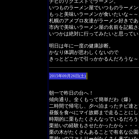
チビのリクエストでラーメン。
いつものラーメン屋でいつものラーメン
もっと美味いラーメンが食いたいな～～
札幌のアメブロ友達がラーメン好きであ
市内で美味いラーメン屋の名前を記載さ
いつかは絶対に行ってみたいと思ってい
明日は年に一度の健康診断。
かなり体調が思わしくないので
きっとどこかで引っかかるんだろうな～
2015年09月26日(土)
朝一で昨日の台へ！
傾向通り。全くもって簡単だわ（爆）
二時間で帰宅し、夕べ泊まったチビ達と
昼飯を食べにマイ故郷まで走ることにし
時期的に栗もたくさんなっているだろう
栗拾いの経験もさせたかったから・・・
栗の木がたくさんあることで有名な公園
栗拾いのファミリーがたくさん来ていた