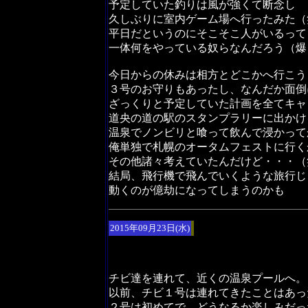
予定していた釣りは風が強くて断念し
久しぶりに室内ゲーム場へ行ったみた（
平日だというのにそこそこ人がいるって
一体何をやっている奴らなんだろう（爆
今日からの休みは相方とどこかへ行こう
３号のお守りもあったし、なんだか面倒
ざっくりと予定していた計画を全てキャ
道央の道の駅のスタンプラリーに出かけ
温泉でノンビリと喰って飲んで浸かって
俺単独で札幌のオータムフェストに行く
その他諸々考えていたんだけど・・・（
結局、飛行機で飛んでいくような旅行じ
動くのが億劫になってしまうのかも
2015年09月23日(水)
チビ達を連れて、近くの温泉プールへ。
以前、チビ１号は連れてきたことはあっ
２号は初めてで、どうなるか楽しみだっ