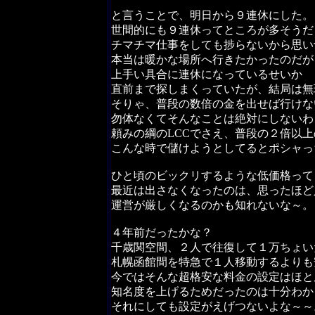
と言うことで、明日から９連休にした。
世間的にも９連休ってところが多そうだ
チマチマ仕事をしても捗らないから思い
本当は暖かな場所へ行きたかったのだが
上手い具合に連休になっているせいか
直前まで探しまくっていたが、結局は無
そりゃ、普段の数倍の金を出せば行けな
勿体なくてそんなことは絶対にしないわ
頼みの綱のLCCでさえ、普段の２倍以
こんな時で儲けようとしてるとポシャっ
ひと頃のビックリするような低価格って
最近は出さなくなったのは、思ったほど
運営が厳しくなるのかも知れないな～。
４年前だったかな？
千歳関空間、２人で往復して１万ちょい
札幌函館間を特急で１人移動するよりも
今ではそんな超格安な料金の設定はほと
知名度を上げるためだったのは十分わか
それにしても設定がえげつないよな～～