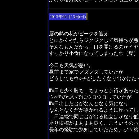
2015年09月13日(日)
唇の熱の花がピークを迎え
とにかくやたらジクジクして気持ちが悪
そんなもんだから、口を開けるのがイヤ
すっかり小食になってしまったわ（爆）
今日も天気が悪い。
昼前まで家でグダグダしていたが
どうしてもウ○チがしたくなり出かけた
昨日も少々勝ち、ちょっと余裕があった
ウ○チのついでにウロウロしていたが
昨日出した台がなんとなく気になり
なんとなくだが導かれるように座ってし
二日連続で同じ台が出る確立はかなり低
座り塩梅がまあまあ良く、こういうのっ
長年の経験で熟知していたため、少々粘