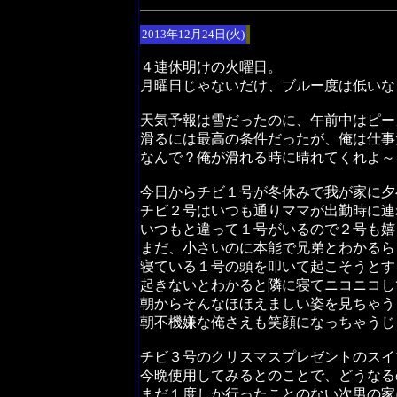
2013年12月24日(火)
４連休明けの火曜日。
月曜日じゃないだけ、ブルー度は低いな
天気予報は雪だったのに、午前中はピー
滑るには最高の条件だったが、俺は仕事
なんで？俺が滑れる時に晴れてくれよ～
今日からチビ１号が冬休みで我が家に夕
チビ２号はいつも通りママが出勤時に連
いつもと違って１号がいるので２号も嬉
まだ、小さいのに本能で兄弟とわかるら
寝ている１号の頭を叩いて起こそうとす
起きないとわかると隣に寝てニコニコし
朝からそんなほほえましい姿を見ちゃう
朝不機嫌な俺さえも笑顔になっちゃうじ
チビ３号のクリスマスプレゼントのスイ
今晩使用してみるとのことで、どうなる
まだ１度しか行ったことのない次男の家