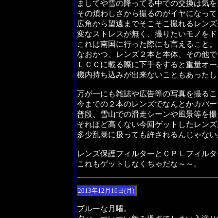
ましてや雪の降ってる中での交換は気を
その煩わしさから撮るのがイヤになって
広角から望遠までそこそこ撮れるレンズ
変なストレスが無く、撮りたいモノをド
これは南国に行った際にも言えること。
なおかつ、レンズ２本と本体、その他で
ＬＣＣに載る際に下手をすると重量オー
機内持ち込みが出来ないこともあったし
万が一にも雑誌や広告等の写真を撮るこ
今までの２本のレンズでなんとかカバー
普段、雪山での滑走シーンや風景等を撮
それほど高くない今回ゲットしたレンズ
多少乱暴に扱っても許されるんじゃない
レンズ保護フィルターとＣＰＬフィルタ
これもゲットしなくちゃだな～～。
2013年12月16日(月)
ブルーな月曜。