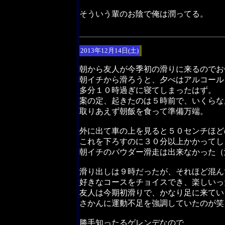
そういう輩のお陰で俺は潤ってる。
2013年12月14日(土)
朝から友人が今季初の滑りに来るのでお
朝イチから滑ろうと、夕べはアルコール
多分１０時過ぎに寝てしまったはず。
案の定、起きたのは５時前で、いくらな
取りあえず朝飯を食って準備万端。
外に出て車の上を見ると５０センチほど
これを下ろすのに３０分以上かかってし
朝イチのパウダー滑走は出来なかった（
滑り出しは９時だったが、それほど混ん
好きなコースをチョイスでき、楽しいっ
友人は今期初滑りで、かなり足に来てい
さかんに運動不足を強調していたのが笑
勝手知ったるゲレンデなので、