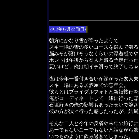
2013年12月22日(日)
朝方にかなり雪が降ったようで
スキー場の雪の多いコースを選んで滑る
脳みそが溶けそうなくらいの浮遊感でや
ホントは午後から友人と滑る予定だった
悪いけど、俺は朝イチ滑って終了しちゃ
夜は今年一番付き合いが深かった友人夫
スキー場にある居酒屋での忘年会。
彼らとはブライダルフォトと新婚旅行を
俺がコーディネートして一緒に行ったほ
石垣好きの俺の影響もあったせいで嫁さ
彼の方が渋々行った感じだったが、結局
そんな二人と今年の反省や来年の旅行に
あーでもないこーでもないと話ながら飲
いつものように飲み過ぎてしまった。