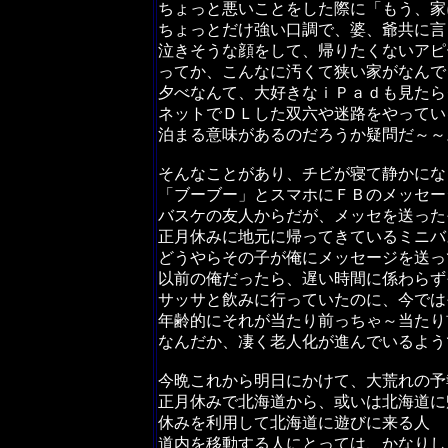
ちょっと悪いことをした際に「もう、家
ちょっとだけ強い口調で、婆、爺共に言
泣きそうな顔をして、帰りたくないアピ
ってか、こんなに汚くて狭い家がなんで
夕べなんて、大好きなｉＰａｄも見たら
ネットでＤＬした双六や迷路をやってい
泊まる意味があるのだろうか疑問だ～～
そんなことがあり、チビが寝て静かにな
「ブーブー」とスマホにＦＢのメッセー
バスケの友人からだが、メッセを送った
正月休みに地元に帰ってきているミニバ
どうやらその子が俺にメッセージを送っ
以前の俺だったら、遅い時間に係わらず
サッサと飲みに行っていたのに、今では
年齢的にそれが当たり前っちゃ～当たり
なんだか、凄く老人化が進んでいるよう
今晩これから明日にかけて、大荒れの予
正月休みで北海道から、或いは北海道に
休みを利用して北海道に遊びに来る人
道内を移動する人にとっては、かなりし