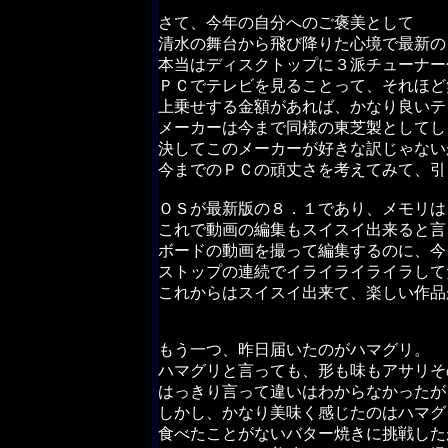
さて、今年の自分へのご褒美として
清水の舞台から飛び降りた心境で最新の
本当はディスクトップに３派チューナー
ＰＣでテレビを見ることって、それほど
上乗せする金額があれば、かなり良いテ
メーカーは今まで同様の東芝製としてし
決してこのメーカーが好きな訳じゃない
今までのＰＣの頑丈さを考えてみて、引
ＯＳが最新版の８．１であり、メモリは
これで動画の編集もスイスイ出来ると言
ボードの動画を撮って編集するのに、今
ストップの連続でイライライライラして
これからはスイスイ出来て、楽しい作品
もう一つ、昨日届いたのがハマグリ。
ハマグリと言っても、形も味もアサリそ
はっきり言って違いはわからなかったが
しかし、かなり美味く感じたのはハマグ
食べたことがないバター焼きに挑戦した