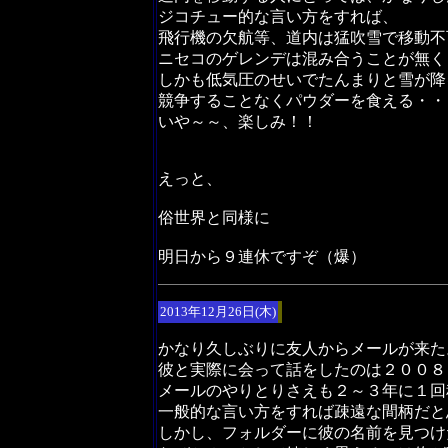
ジコチュー的な言い方をすれば、
飛行機の欠航等、道内は猛吹雪で移動不
ニセコのゲレンデは混み合うことが無く
しかも低気圧のせいでたんまりと雪が降
競争することなくパウダーを食える・・
いや～～、楽しみ！！
えっと、
俗世界と同様に
明日から９連休ですぞ（爆）
2013年12月26日(木)
かなり久しぶりに友人からメールが来た
彼と実際に会って話をしたのは２００８
メールのやりとりさえも２～３年に１回
一般的な言い方をすれば疎遠な間柄だと
しかし、フォルダーに彼の名前を見つけ