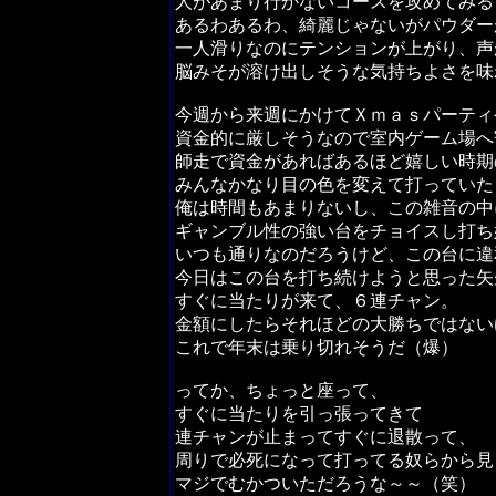
人があまり行かないコースを攻めてみる
あるわあるわ、綺麗じゃないがパウダー
一人滑りなのにテンションが上がり、声
脳みそが溶け出しそうな気持ちよさを味
今週から来週にかけてＸｍａｓパーティ
資金的に厳しそうなので室内ゲーム場へ
師走で資金があればあるほど嬉しい時期
みんなかなり目の色を変えて打っていた
俺は時間もあまりないし、この雑音の中
ギャンブル性の強い台をチョイスし打ち
いつも通りなのだろうけど、この台に違
今日はこの台を打ち続けようと思った矢
すぐに当たりが来て、６連チャン。
金額にしたらそれほどの大勝ちではない
これで年末は乗り切れそうだ（爆）
ってか、ちょっと座って、
すぐに当たりを引っ張ってきて
連チャンが止まってすぐに退散って、
周りで必死になって打ってる奴らから見
マジでむかついただろうな～～（笑）