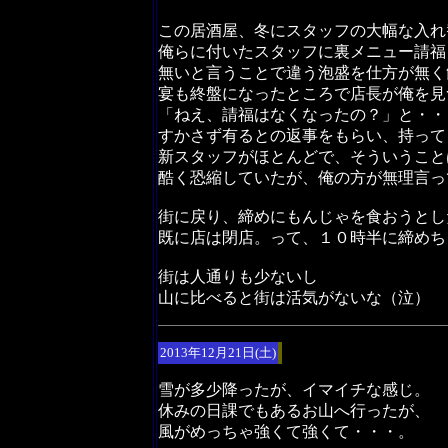
この居酒屋、冬にスタッフの大幅な入れ
俺らに付いたスタッフに裏メニュー請福
無いと言うことで違う泡盛を仕方が無く
宴も終盤になったところで店長が俺を見
「ねえ、請福はなくなったの？」と・・
すかさず有るとの返事をもらい、持って
新スタッフがほとんどで、そういうこと
酷く恐縮していたが、俺の方が無理言っ
街に戻り、締めにもんじゃを食おうとし
既に店は閉店。って、１０時半に締めち
街は人通りも少ないし
山に比べると街は活気がないな（泣）
2013年12月21日(土)
雪が多少降ったが、イマイチな感じ。
休みの日課でもあるお山へ行ったが、
風がめっちゃ強くて強くて・・・。