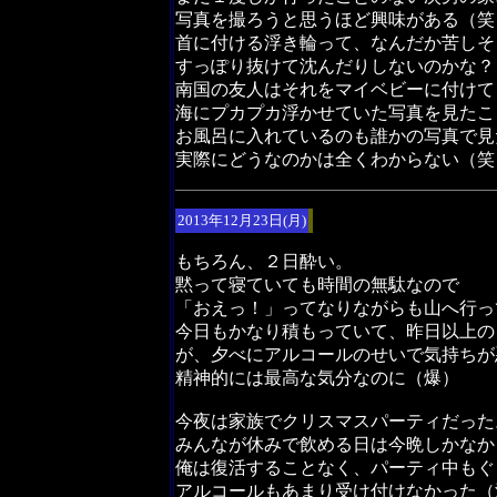
写真を撮ろうと思うほど興味がある（笑
首に付ける浮き輪って、なんだか苦しそ
すっぽり抜けて沈んだりしないのかな？
南国の友人はそれをマイベビーに付けて
海にプカプカ浮かせていた写真を見たこ
お風呂に入れているのも誰かの写真で見
実際にどうなのかは全くわからない（笑
2013年12月23日(月)
もちろん、２日酔い。
黙って寝ていても時間の無駄なので
「おえっ！」ってなりながらも山へ行っ
今日もかなり積もっていて、昨日以上の
が、夕べにアルコールのせいで気持ちが
精神的には最高な気分なのに（爆）
今夜は家族でクリスマスパーティだった
みんなが休みで飲める日は今晩しかなか
俺は復活することなく、パーティ中もぐ
アルコールもあまり受け付けなかった（