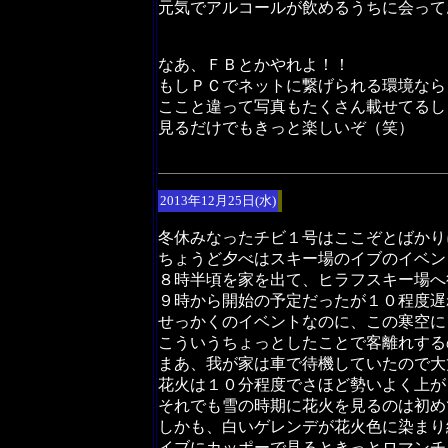
元気でアルコールが飲めるうちに会って
なあ、ＦＢとかやれよ！！
もしＰＣでネットに繋げられる環境なら
ここと違って写真もたくさん載せてるし
見るだけでもきっと楽しいぞ（笑）
2013年12月25日(水)
冬休みなったチビ１号はここぞとばかり
ちょうど夕べはスキー場のイブのイベン
８時半頃を家を出て、ヒラフスキー場へ
９時から開始の予定だったが１０程度遅
せっかくのイベントなのに、この寒空に
こういうちょっとしたことで客離れする
まあ、我が家は車で待機していたので大
花火は１０分程度でさほど勢いよく上が
それでも雪の時期に花火を見るのは初め
しかも、白いゲレンデが花火色に染まり
イブにカッポーで見るときっとロマンチ