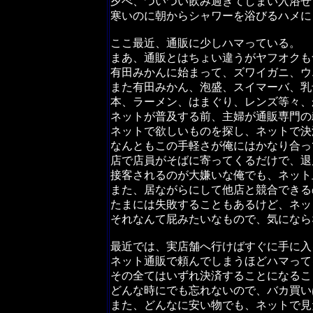
夕べ、ついつい飲み過ぎてしまい入浴せ
寒いのに朝からシャワーを浴びるハメに
ここ最近、通販に少しハマっている。
まあ、通販とはちょい違うがヤフオクも
有田みかんに始まって、ズワイガニ、ウ
また有田みかん、泡盛、スイマーバ、乳
本、ラーメン、はまぐり、レンズ等々、
ネットが普及する前、主婦が通販専門の
ネットで欲しいものを探し、ネットで決
なんともこの手軽さが俺にはかなり合っ
店で店員がそばに寄ってくるだけで、退
接客されるのが大嫌いな俺でも、ネット
また、居ながらにして他店と競合できる
たまには失敗することもあるけど、ネッ
それなんて屁みたいなもので、気になら
最近では、実店舗へ行けばすぐに手に入
ネット通販で頼んでしまうほどハマって
その全てはいずれ決済することになるこ
どんな時にでも忘れないので、バカ買い
また、どんなに安い物でも、ネットで見