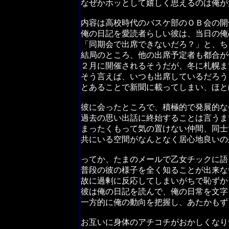
なぜかホッとして嬉しく思えるのは俺が
内容は高校時代のバスケ部のＯＢ会の開
俺の日記を愛読者らしい彼は、当日の俺
「同期会で出席できないだろ？」と、ち
結局のところ、他の出席予定者も都合が
２月に開催されるそうだが、冬に札幌ま
そう言えば、いつも出席しているだろう
とあることで新聞に載ってしまい、ほと
彼に会ったところで、積極的で発展的な
過去の思い出話に終始することは言うま
まったくもって気の置けない仲間、同士
共にいる空間がなんとなく居心地良いの
ってか、たまのメールで乙女チックに語
普段の彼の様子を全く知ることが出来な
故に過剰に反応してしまいがちで恥ずか
彼は俺の日記を読んで、俺の日常を文字
一方的に俺の動向を把握し、あたかもず
お互いに身体のアチコチがおかしくなり