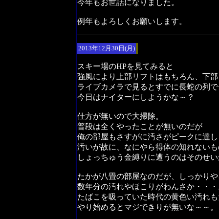
今年もお世話になりました。
例年もよろしくお願いします。
2013年12月30日(月)
スキー場のHPを見てみると
強風により上部リフトはもちろん、下部
ライブカメラで見るとすでに長蛇の列で
今日はナイターにしようかな～？
仕方が無いので大掃除。
普段は全くやったことが無いのだが
俺の部屋もさすがに汚さがピークに達し
汚いが故に、なにやら得体の知れないも
しょっちゅう金縛りに遭うのはそのせい
たかが八畳の部屋なのだが、しっかりや
数年分の汚れやほこりがわんさか・・・
たばこを吸っていた時代の黄色い汚れも
やり始めるとマジできりが無いな～～。