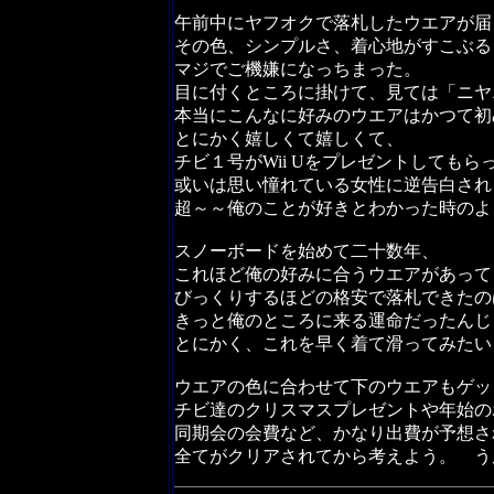
午前中にヤフオクで落札したウエアが届
その色、シンプルさ、着心地がすこぶる
マジでご機嫌になっちまった。
目に付くところに掛けて、見ては「ニヤ
本当にこんなに好みのウエアはかつて初
とにかく嬉しくて嬉しくて、
チビ１号がWii Uをプレゼントしても
或いは思い憧れている女性に逆告白され
超～～俺のことが好きとわかった時のよ
スノーボードを始めて二十数年、
これほど俺の好みに合うウエアがあって
びっくりするほどの格安で落札できたの
きっと俺のところに来る運命だったんじ
とにかく、これを早く着て滑ってみたい
ウエアの色に合わせて下のウエアもゲッ
チビ達のクリスマスプレゼントや年始の
同期会の会費など、かなり出費が予想さ
全てがクリアされてから考えよう。 う