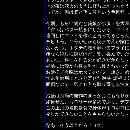
その夜は花火のように打ち上がっちゃう
ってか、俺は婆と孫１号という色気無し
今朝、もらい物だと義娘がホタテを大量
「夕べはバター焼きにしたから、フライ
遠回しにフライを作れと言ってるじゃん
チビ１号、２号が朝から晩まで我が家に
なおかつ、ホタテの殻を剥いてフライに
俺なら絶対に嫌だけど、婆、喜んでいた
あいつ、料理を作るのが好きだからな～
昼前には殻から身を剥がし終えちゃった
お陰様で今晩はホタテのバター焼き。め
年末年始用にと取り寄せた泡盛･請福２
面倒なので一気に６升を取り寄せる注文
泡盛は持病の発作のきっかけにもなりか
如何せん、カロリーが多めであり、デブ
この正月の暴飲暴食で身体がボロボロに
今しかできないことを今やらないとな～
なあ、そう思うだろ？（笑）