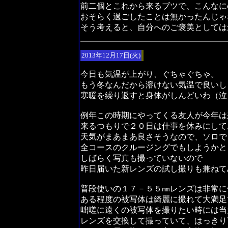
前二個とこれから来るブツで、こんなに
おそらく過ごしたことは無かったんじゃ
そう考えると、自分へのご褒美としては
2013年12月17日(火)
今日も気温が上がり、ぐちゃぐちゃ。
もう冬なんだから溶けない気温で良いし
寒暖を繰り返すと身体がしんどいわ（泣
例年この時期にやってくる友人が今年は
来るつもりで２０日は仕事を休みにして
天気がまあまあ良さそうなので、ソロで
全コースのクルージングでもしようかと
しばらく写真も撮っていないので
昨日届いた新レンズの試し撮りも兼ねて
普段使いの１７－５５㎜レンズは非常に
ある程度の被写体は綺麗に撮れて大満足
咄嗟に遠くの被写体を撮りたい時には当
レンズを交換して撮っていて、はっきり