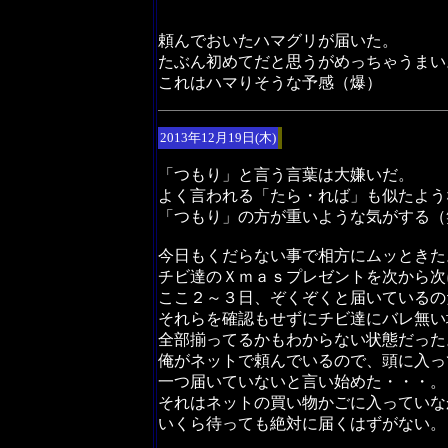
頼んでおいたハマグリが届いた。
たぶん初めてだと思うがめっちゃうまい
これはハマりそうな予感（爆）
2013年12月19日(木)
「つもり」と言う言葉は大嫌いだ。
よく言われる「たら・れば」も似たよう
「つもり」の方が重いような気がする（
今日もくだらない事で相方にムッときた
チビ達のＸｍａｓプレゼントを次から次
ここ２～３日、ぞくぞくと届いているの
それらを確認もせずにチビ達にバレ無い
全部揃ってるかもわからない状態だった
俺がネットで頼んでいるので、頭に入っ
一つ届いていないと言い始めた・・・。
それはネットの買い物かごに入っていな
いくら待っても絶対に届くはずがない。