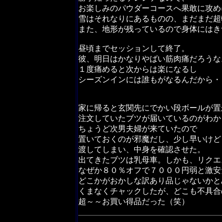
お楽しみのパウダーコースへ果敢に攻め
雪はそれなりにあるものの、まだまだ超
また、地形が残っているので身体にはき
昼頃までセッションして終了。
彼、明日はかなりやばい筋肉痛だろうな
１度痛めると次からは楽になるし
シーズンインには誰もがなるんだから・
家に帰ると玄関先にでかい段ボールが置
注文していたブツが届いているのがわか
ちょうど次男夫婦が来ていたので
置いておくのが邪魔だし、少し早いけど
渡してしまい、中身を確認させた。
出てきたブツは乳母車。しかも、リクエ
なぜか８０％オフで７０００円弱と激安
どこかがおかしな訳あり品じゃないかと
くまなくチャックしたが、どこも不具合
超～～お買い得品だった（笑）