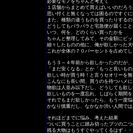
必要なモノをちゃんと考えて
１店舗からまとめて買えばいいのだろう
思い付くと無くなっては困るのですぐに
また、種類の違うものを買ったりするの
どうしてもパラパラと宅急便が届くこと
いつ、何を、どのくらい買ったかを
ちゃんと整理してみて、その金額にビッ
細々したものの他に、俺が欲しかった大
これが全体の７０パーセントを占めてし
もう３～４年前から欲しかったのだが、
「まだ安くなる」とか「もっと良いもの
欲しい時が買う時！と言うセオリーを無
こんなにも長い間、買うのを待つハメに
物欲は人並み以下だし、どうしても欲し
欲しいものを一度忘れ、しばらく期間を
それでもまだ欲しかったら、もう一度悩
かなり慎重だし、なかなか渋い人間では
それほどまでに悩み、考えた結果
ついに買うことに踏み切ったブツの二つ
残る大物はもうすぐやってくるはず・・