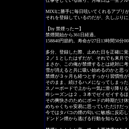
仕事をしている限り、月曜日は一生ブル
MIXIに勝手に毎日呟いてくれるアプリ
それを登録しているのだが、久しぶりに
【by 禁煙ったー】
禁煙開始から361日経過。
158840円節約。寿命が27日13時間50分
多分、登録した際、止めた日を正確に覚
２／１としたはずだが、それでも来月で
まさか、この俺が禁煙するとは絶対に考
雪が消えると共に吸い始めるのかと思っ
禁煙が３ヶ月も経つとすっかり習慣性が
そのまま、続けるハメになってしまった
スノーボードで上から一気に滑り降りる
昨シーズンは２，３本でゼイゼイするほ
その爽快さのためにボードの時期だけ休
めちゃくちゃ安易に思っていただけだっ
今ではタバコの煙の匂いに敏感に反応し
ドンドン煙から逃げる行動を知らないう