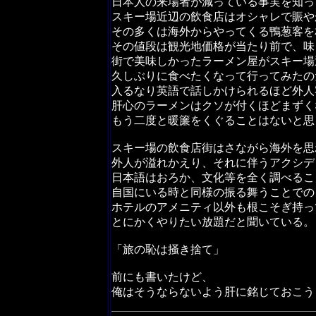
日本人の来場者が減っている事実を知っ
スキー場近辺の飲食店はオシャレで賑や
その多くは海外からやってくる鴨葱客を
その値段は観光地価格が当たり前で、味
街で美味しかったラーメン屋がスキー場
久しぶりに食べたくなって行ってみたの
入るなり英語で話しかけられるほど外人
肝心のラーメンはクソが付くほどまずく
もう二度と暖簾をくぐることはないと思
スキー場の飲食店街はさながら海外を思
外人が溢れかえり、それに伴うアクシデ
日本語はおろか、文化等を全く調べるこ
自国にいる時と同様の振る舞うことでの
ホテルのアメニティ以外も根こそぎ持っ
とにかくやりたい放題だと聞いている。
「旅の恥は掻き捨て」
前にも書いたけど、
俺はそうならないよう肝に銘じておこう