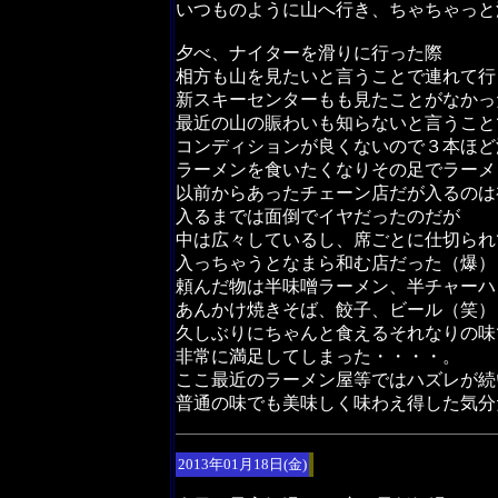
いつものように山へ行き、ちゃちゃっと
夕べ、ナイターを滑りに行った際
相方も山を見たいと言うことで連れて行
新スキーセンターもも見たことがなかっ
最近の山の賑わいも知らないと言うこと
コンディションが良くないので３本ほど
ラーメンを食いたくなりその足でラーメ
以前からあったチェーン店だが入るのは
入るまでは面倒でイヤだったのだが
中は広々しているし、席ごとに仕切られ
入っちゃうとなまら和む店だった（爆）
頼んだ物は半味噌ラーメン、半チャーハ
あんかけ焼きそば、餃子、ビール（笑）
久しぶりにちゃんと食えるそれなりの味
非常に満足してしまった・・・・。
ここ最近のラーメン屋等ではハズレが続
普通の味でも美味しく味わえ得した気分
2013年01月18日(金)