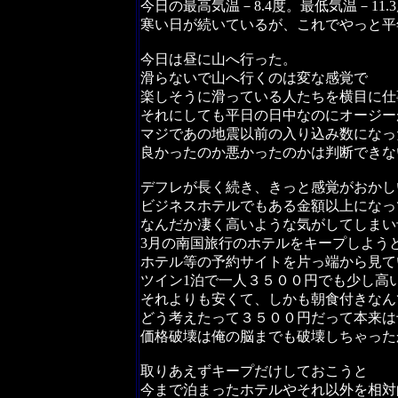
今日の最高気温－8.4度。最低気温－11.
寒い日が続いているが、これでやっと平
今日は昼に山へ行った。
滑らないで山へ行くのは変な感覚で
楽しそうに滑っている人たちを横目に仕
それにしても平日の日中なのにオージー
マジであの地震以前の入り込み数になっ
良かったのか悪かったのかは判断できな
デフレが長く続き、きっと感覚がおかし
ビジネスホテルでもある金額以上になっ
なんだか凄く高いような気がしてしまい
3月の南国旅行のホテルをキープしよう
ホテル等の予約サイトを片っ端から見て
ツイン1泊で一人３５００円でも少し高
それよりも安くて、しかも朝食付きなん
どう考えたって３５００円だって本来は
価格破壊は俺の脳までも破壊しちゃった
取りあえずキープだけしておこうと
今まで泊まったホテルやそれ以外を相対