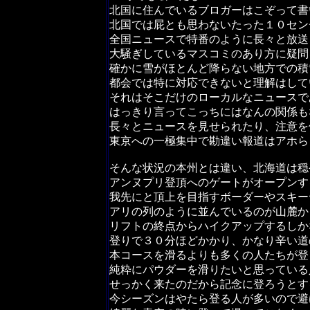
北国に住んでいるブロガーはこぞって書
北国では屁とも思わないたった１０セン
全国ニュースで特番のように長々と放送
大騒ぎしているマスコミのあり方に疑問
確かに雪がほとんど降らない地方での積
都会では特に対応できないと理解はして
それはそこだけのローカルなニュースで
はっきり言ってこっちにはなんの関係も
長々とニュースを見せられたり、注意を
東京への一極集中で勘違い報道はアホら
そんな状況の本州とは違い、北海道は穏
アンヌプリ登頂へのゲートがオープンす
我先にと頂上を目指すボーダーやスキー
アリの列のように並んでいるのが山麓か
リフトの終点からハイクアップするしか
登りで３０分ほどかかり、かなり辛い道
本コースを滑るよりも多くの人たちが登
純粋にパウダーを滑りたいと思っている
せっかく来たのだから記念に登ろうとす
今シーズンはやたら登る人が多いので避