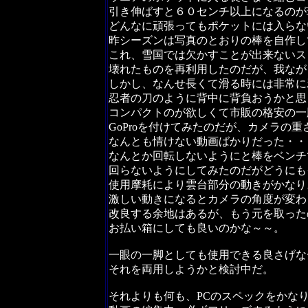
引き伸ばすと６０センチ以上になるのが
どんなに頑張ってもポケットには入らな
昨シーズンは写真のとおりの棒を自作し
これ、雪国では欠かすことが出来ないス
壊れたものを再利用したのだが、我なが
しかし、なんせ長くて滑る時には非常に
忍者の刀のように背中に背負おうかと思
コンパクトのが欲しくて市販の格安の一
GoProを付けてみたのだが、カメラの
なんとも情けない動画ばかりだった・・
なんとか回転しないようにと棒をベンチ
回らないようにしてみたのだがどうにも
使用摩耗により雲台部分の動きがかなり
激しい動きになるとカメラの角度が変わ
改良する余地はあるが、もう元を取った
お払い箱にしても良いのかな～～。
一眼の一脚としても使用できる良さげな
それを両用しようかと検討中だ。
それよりも何も、PCのスペックをかな