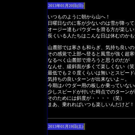
2013年01月20日(日)
いつものように朝から山へ！
日曜日なのに客が少ないのは雪が降って
オージー達もパウダーを滑る方が楽しい
長くいる人たちはこんな日は休むのかも
山麓部では寒さも和らぎ、気持ち良いの
その感覚で上部へ登ると風雪が強く超寒
なるべく山麓部で滑ろうと思うのだが
なんせ、緩斜面が多くて楽しくない（笑
最低でも２０度くらいは無いとスピード
気持ちの良いターンが出来ないよ～。
今期はパウダー用の板しか乗っていない
少しスピードが付いた時点でのターンが
そのためには斜度が・・・・（笑）
まあ、乗れればいつも楽しいんだけど！
2013年01月19日(土)