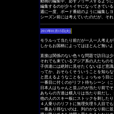
動画の編集中、必ずフリーズするように
編集するのが少々イヤになってきている
週に一度、ボード番組のように編集しヨ
シーズン前には考えていたのだが、それ
2013年01月15日(火)
モラルって当たり前だが一人一人考えが
しかもお国柄によってはほとんど無いよ
直接は関係のない色々な問題で訪日は少
それでも来ているアジア系の人たちのモ
子供達には絶対に見せたくないほど意識
ってか、おそらくそういうことを知らな
と思えるようなことをしょっちゅう目に
一番目に付くのがリフト待ちシーン（こ
日本人はちゃんと並ぶのが当たり前でそ
あちらの方達は横入りは当たり前だし、
他の人のスキー板にストックを刺したり
４人乗りのリフトに無理矢理５人目でも
一番あり得ないのは、列のかなり前に並