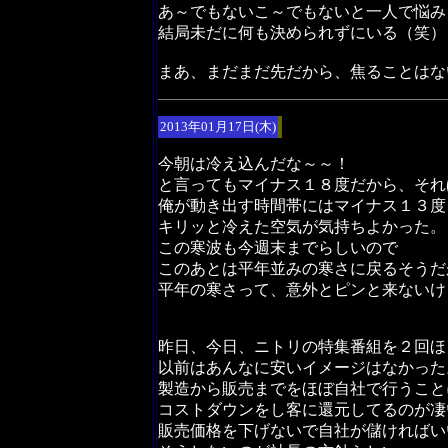
あ～でもないこ～でもないと一人で悩み
結局未だに何も決められずにいる（笑）
まあ、まだまだ先だから、焦ることはな
2013年01月17日(木)
今朝は冷え込んだな～～！
と言ってもマイナス１８度だから、それ
俺が動き出す時間帯にはマイナス１３度
キリッと冷えた空気が気持ちよかった。
この寒波も今週末までらしいので
このあとは平年並みの寒さに戻るそうだ
平年の寒さって、意外とピンと来ないけ
昨日、今日、ニトリの特集番組を２回ほ
以前はあんなに安いイメージはなかった
製造から販売までをほぼ自社で行うこと
コストダウンをし客に還元してるのが凄
販売価格を下げないで自社が儲ければい