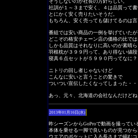
そうしないのが社長の方針らしい。
社訓が１～３まで安く、４は品質って書
とにかく安く売りたいそうだ。
もちろん、安く売っても儲けてるのは言
番組では安い商品の一例を挙げていたが
どこぞの格安チェーン店の価格の比では
しかも品質はそれなりに高いのが素晴ら
羽根枕が３９９円って、あり得ない値段
寝具６点セットが５９９０円ってなに？
ニトリの回し者じゃないけど
こんなに安いと言うことの驚きで
ついつい宣伝したくなってしまった・・
あっ、元々、北海道の会社なんだけどね
2013年01月16日(水)
昨シーズンからGoProで動画を撮ってい
本体を乗せる一脚で良いものが見つから
ウエアのポケットに入る長さまで縮むコ