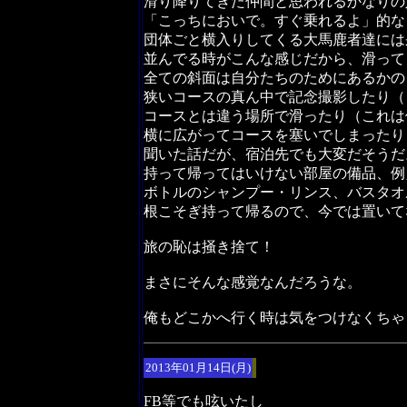
滑り降りてきた仲間と思われるかなりの
「こっちにおいで。すぐ乗れるよ」的な
団体ごと横入りしてくる大馬鹿者達には
並んでる時がこんな感じだから、滑って
全ての斜面は自分たちのためにあるかの
狭いコースの真ん中で記念撮影したり（
コースとは違う場所で滑ったり（これは
横に広がってコースを塞いでしまったり
聞いた話だが、宿泊先でも大変だそうだ
持って帰ってはいけない部屋の備品、例
ボトルのシャンプー・リンス、バスタオ
根こそぎ持って帰るので、今では置いて
旅の恥は掻き捨て！
まさにそんな感覚なんだろうな。
俺もどこかへ行く時は気をつけなくちゃ
2013年01月14日(月)
FB等でも呟いたし