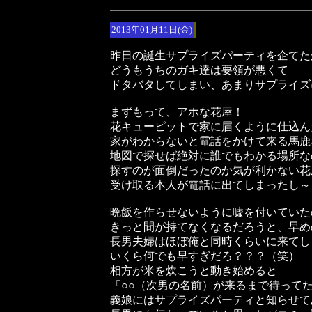
2013年01月11日(金)
昨日の誕生サプライズパーティを企てた
どうもうちのガキ達は要領が悪くて
ドタバタしてしまい、あまりサプライズ
まずもって、アホな花屋！
花キューピットで家に届くように仕込ん
家がわからないと電話をかけて来る馬鹿
地図で探せば絶対に誰でもわかる場所な
探すのが面倒だったのか気が利かない花
受け取る本人が電話に出てしまったし～
晩飯を作らせないように嘘を付いていた
きっと間が持てなくなるだろうと、早め
長男夫婦はほぼ俺と同時くらいに来てし
いくら何でも早すぎだろ？？？（笑）
相方が米を炊こうと動き始めると
「○○（次男の名前）が来るまで待って
義娘にはサプライズパーティと知らせて