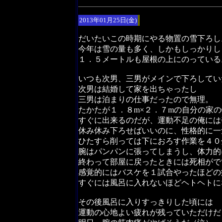
2013年01月25日(金)
だいたいこの時期にやる物置の雪下ろし
今年は雪の量も多く、しかもしっかりし
１．５メートルも屋根の上にのっている
いつも次男、三男がメインで下ろしてい
次男は結婚して家を出ちゃったし
三男は泊まりの仕事だったので無理。
たかたが１．８m×２．７mの自分の家
すぐに出来るのだが、運動不足の俺には
休み休み下ろせばいいのに、性格的に一
ひたすら削っては下におろす作業を４０
腕はパンパンに張ってしまうし、体力的
終わって部屋に戻ったときには死相がで
感覚的にはバスケを１試合やったほどの
すぐには風呂に入れないほどヘトヘトに
その後風呂に入りすっきりした頃には
運動の心地よい疲れが残っていただけだ