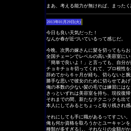
まあ、考える能力が無ければ、まったく
2013年01月29日(火)
今日も良い天気だった！
なんか春が近づいているって感じだ。
今晩、次男の嫁さんに髪を切ってもらお
全国チェーンでレベルの高い美容室にい
「簡単で良いよ！」と言っても、自分が
チョキチョキ切ってくれて、プロ根性を
辞めてから６ヶ月が経ち、切らないと腕
勝手な思いで彼女のために切らせてあげ
俺の本数の少ない髪の毛では練習にはな
きっといずれは美容室を持ち、現役復帰
それまでの間、新たなテクニックも出て
本人にしてみるとちょっと取り残され感
それにしても手に職があるってすごい。
俺も何か資格を取ろうかとユーキャンを
種類が多すぎるし、それなりの金額がか