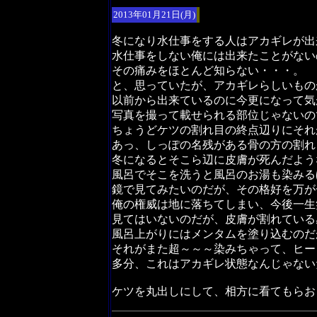
2013年01月21日(月)
冬になり水仕事をする人はアカギレが出
水仕事をしない俺には出来たことがない
その痛みをほとんど知らない・・・。
と、思っていたが、アカギレらしいもの
以前から出来ているのに今更になって気
写真を撮って載せられる部位じゃないの
ちょうどケツの割れ目の終点辺りにそれ
あっ、しっぽの名残がある骨の方の割れ
冬になるとそこら辺に皮膚が死んだよう
風呂でそこを洗うと風呂のお湯も染みる
鏡で見てみたいのだが、その格好を万が
俺の権威は地に落ちてしまい、今後一生
見てはいないのだが、皮膚が割れている
風呂上がりにはメンタムを塗り込むのだ
それがまた超～～～染みちゃって、ヒー
多分、これはアカギレ状態なんじゃない
ケツを丸出しにして、相方に看てもらお