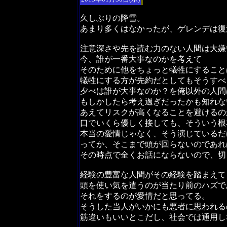
久しぶりの降雪。
あまり多くはなかったが、ゲレンデは復
注意深さや先を読む力のない人間は大嫌
今、誰が一番大事なのかを考えて
そのために他をちょっと犠牲にすること
犠牲にする方が先約だとしてもそうすべ
夕べは誰が大事なのか？を俺以外の人間
もしかしたら考え過ぎだったかも知れな
あえてリスクが高くなることを避けるの
口でいくら優しく接しても、そういう根
本当の愛情じゃなく、そう演じているだ
ってか、そこまで頭が回らないのであれ
その時点で全くお話にならないので、切
経験の豊富な人間がその経験を踏まえて
頭を使い気を遣うのが当たり前のハズで
それをするのが愛情だと思ってる。
そうした当人がいかにも悪者に思われる
筋違いもいいとこだし、社会では通用し