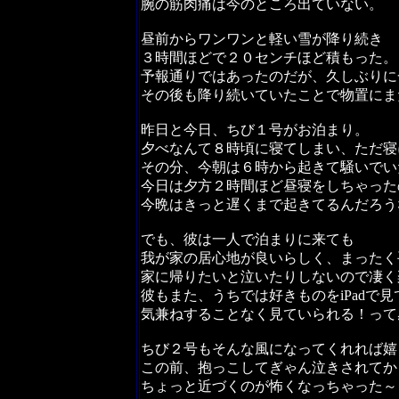
腕の筋肉痛は今のところ出ていない。
昼前からワンワンと軽い雪が降り続き
３時間ほどで２０センチほど積もった。
予報通りではあったのだが、久しぶりに
その後も降り続いていたことで物置にま
昨日と今日、ちび１号がお泊まり。
夕べなんて８時頃に寝てしまい、ただ寝
その分、今朝は６時から起きて騒いでい
今日は夕方２時間ほど昼寝をしちゃった
今晩はきっと遅くまで起きてるんだろう
でも、彼は一人で泊まりに来ても
我が家の居心地が良いらしく、まったく
家に帰りたいと泣いたりしないので凄く
彼もまた、うちでは好きものをiPadで
気兼ねすることなく見ていられる！って
ちび２号もそんな風になってくれれば嬉
この前、抱っこしてぎゃん泣きされてか
ちょっと近づくのが怖くなっちゃった～