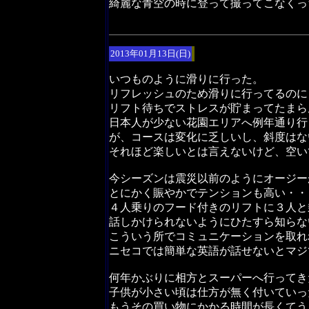
綺麗な青空の時に登って撮ってこなくっ
2013年01月13日(日)
いつものように滑りに行った。
リフレッシュのため滑りに行ってるのに
リフト待ちでストレスが貯まってたまら
日本人が少ない花園エリアへ例年通り行
が、コースは変化に乏しいし、斜度はな
それほど楽しいとは言えないけど、空い
今シーズンは震災以前のようにオージー
とにかく賑やかでテンションも高い・・
４人乗りのフード付きのリフトに３人と
話しかけられないようにひたすら知らな
こういう所でコミュニケーションを取れ
ニセコでは簡単な英語が話せないとマジ
何年かぶりに相方とスーパーへ行ってき
子供が小さい頃は仕方が無く付いていっ
もうその買い物にかかる時間が長くてう