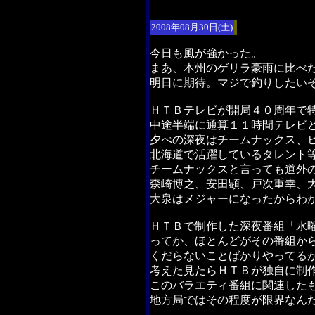
2008年08月30日(土)
今日も風が強かった。
まあ、本州のゲリラ豪雨に比べ
明日に期待。マジで釣りしたい
ＨＴＢテレビが開局４０周年で
中途半端に通算１１時間テレビ
夕べの深夜はチームナックス、
北海道で活躍しているタレント
チームナックスと言っても道外
森崎博之、安田顕、戸次重幸、
大泉はメジャーになったからわ
ＨＴＢで制作した深夜番組「水
ってか、ほとんどがその番組か
くだらないことばかりやってる
考えた見たらＨＴＢが独自に制
このバラエティ番組に関連した
地方局ではその程度が限界なん