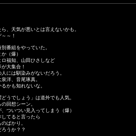
たら、天気が悪いとは言えないかも。
ぞ～～！
特別番組をやっていた。
とか（爆）
ヒロ福知、山田ひさしなど
等が大集合！
の人には馴染みがないだろう。
大泉洋、音尾琢真。
かるかも知れないな。
曜どうでしょう」は道外でも人気。
らの回想シーン。
が、ついつい見入ってしまう（爆）
作してると言ったら
ものばかり。
だろうか？？