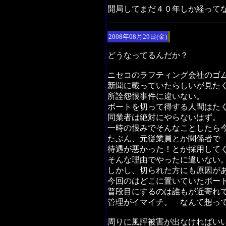
開局してまだ４０年しか経って
2008年08月29日(金)
どうなってるんだか？
ニセコのラフティング会社のゴ
新聞に載っていたらしいが見た
所詮怨恨事件に違いない。
ボートを切って得する人間はた
同業者は絶対にやらないはず。
一時の恨みでそんなことしたら
たぶん、元従業員とか関係者で
待遇が悪かった！とか採用して
そんな理由でやったに違いない
しかし、切られた方にも原因が
今回のはどこに置いていたボー
普段目にするのは誰もが近寄れ
管理がイマイチ。 なんて想っ
周りに風評被害が出なければい