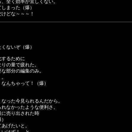
ら、全く効率が宜しくない。
てしまった（爆）
だけどな～～～！
たくないぞ（爆）
化するために
なりの量で疲れた。
要な部分の編集のみ。
・。
 なんちゃって！（爆）
くなった今見られるんだから。
られなかったような便利さ。
般に売り出された時
爆）
てあげたいと。
しいはず！ と。