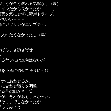
へ行くが全く釣れる気配なし（爆）
メインだから良かったが・・・。
消費を気にせずに湾岸ドライブ。
持ちいい～～～！
間にガソリンがエンプティ。
。
に入れたくなかったし（爆）
サばらまき誘き寄せ
る。
てるヤツには文句はないが
貝を小魚に似せて張りに付け
！
タナにあわせるか。
さに合わせ張りを調整、
する芸の細かさ（笑）
たが、それがおもしろかった。
でそこまでしなかったが
行ってみよう！！