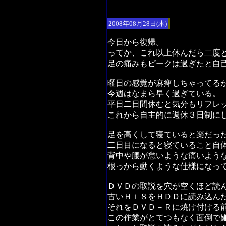
2008年08月28日(木)
今日から復帰。
ってか、これ以上休んだら二度
足の痛みもピークは過ぎたと自
曜日の感覚が麻痺しちゃってる
今週はなまら早く過ぎている。
平日二日間休むと気分もリフレ
これから自主的に週休３日制に
足を高くして寝ていると楽だった
二日目になると寝ていること自
背中や腰が怠いような痛いよう
根っから動くような仕様になっ
ＤＶＤの取説を穴が空くほど読
古いＨｉ８をＨＤＤに読み込ん
それをＤＶＤ－Ｒに焼け付ける
この作業がとてつもなく面倒で