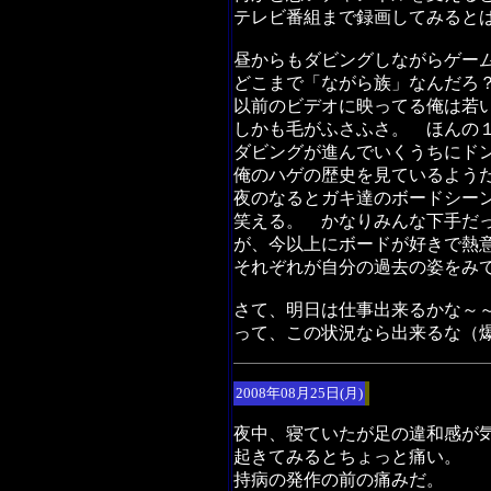
テレビ番組まで録画してみると
昼からもダビングしながらゲー
どこまで「ながら族」なんだろ
以前のビデオに映ってる俺は若
しかも毛がふさふさ。 ほんの
ダビングが進んでいくうちにド
俺のハゲの歴史を見ているよう
夜のなるとガキ達のボードシー
笑える。 かなりみんな下手だ
が、今以上にボードが好きで熱
それぞれが自分の過去の姿をみ
さて、明日は仕事出来るかな～
って、この状況なら出来るな（
2008年08月25日(月)
夜中、寝ていたが足の違和感が
起きてみるとちょっと痛い。
持病の発作の前の痛みだ。