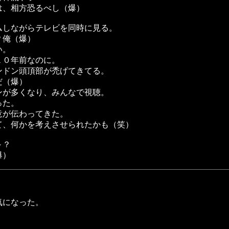
は、相方恐るべし（爆）
ムしながらテレビを同時に見る。
？俺（爆）
い。
１０年前なのに。
ンドン頭頂部が禿げてきてる。
だ（爆）
ンが多くなり、みんなで視聴。
った。
意が伝わってきた。
て、何かを考えさせられたかも（笑）
～？
爆）
気になった。