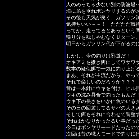
人のめっちゃ少ない別の防波堤
海に糸を垂れボンヤリするのが
その後も天気が良く、ガソリン
気持ちいい～～！ ただただ気
ってか、走ってるとあっという
帰り分を残しやむなくＵターン
明日からガソリン代が下がるの
しかし、今の釣りは邪道だ！
オキアミを撒き餌にしてワサワ
数本の疑似餌で一気に釣り上げ
まあ、それが主流だから、やっ
それで楽しいのだろうか？？？
昔は一本針にウキを付け、ヒル
ウキの沈み具合で釣ったもんだ
ウキ下の長さをいかに魚のいる
その日の回遊してるサバの大き
そして餌もそれに合わせて調整
それはかなりかったるい事だっ
今日はボンヤリモードだったの
次回は昔の職人モードで釣りに