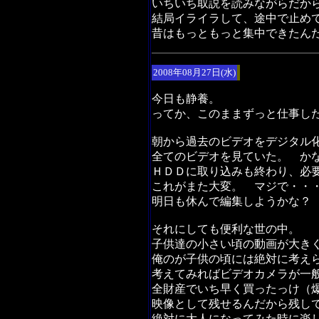
いちいち取説を読みながらだか
結局イライラして、途中で止め
昔はもっともっと集中できたん
2008年08月27日(水)
今日も静養。
ってか、このままずっと仕事し
朝から過去のビデオをデジタル
全てのビデオを見ていた。 か
ＨＤＤに取り込みも終わり、必
これがまた大変。 マジで・・
明日も休んで編集しようかな？
それにしても便利な世の中。
子供達の小さい頃の動画が大き
俺のが子供の頃には絶対に考え
考えてみればビデオカメラが一
全財産でいち早く買ったっけ（
映像として残せるんだから残し
絶対に大人になってみた時に楽