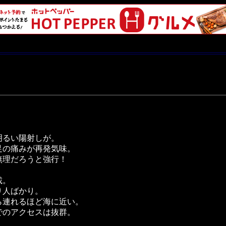
明るい陽射しが。
足の痛みが再発気味。
無理だろうと強行！
載。
り人ばかり。
ら連れるほど海に近い。
でのアクセスは抜群。