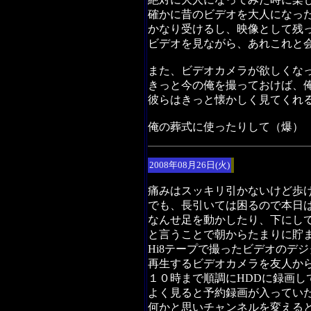
確かに昔のビデオを大人になっ
かなり受けるし、映像として残
ビデオを見ながら、あれこれと
また、ビデオカメラが欲しくな
きっと今の俺を撮っておけば、
彼らはきっと懐かしく見てくれ
俺の葬式に使ったりして（爆
2008年08月26日(火)
痛みはスッキリ引かないけど歩
でも、長引いては困るので本日
なんせ足を動かしたり、下にし
と言うことで朝からたまりに貯
Hi8テープで撮ったビデオのデ
再生するビデオカメラを友人か
１０時まで順調にHDDに録画し
よく見ると予約録画が入ってい
何かと思いチャンネルを変える