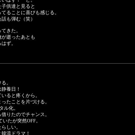
た子供達と見ると
ってることに喜びも感じる。
会話も弾む（笑）
ってきた。
俺が逝ったあとも
るはず。
）
ける。
は静養日！
ていると疼くから。
まったことを片づける。
ジタル化。
ら借りたのでチャンス。
ていたが突然OFF。
たらしい。
と韓流ドラマ！