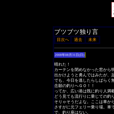
ブツブツ独り言
目次へ
過去
未来
2008年08月31日(日)
晴れた！
カーテンを閉めなかった窓から
出かけようと勇んではみたが、
でも、今日を逃したらしばらく
念願の釣りへＧＯ！！
ってか、広い港は既に釣り人満
どう見ても流行りに乗じての釣
そりゃそうだよな。ここは車か
さすがに元フェリー乗り場。車
で、釣り座はない。