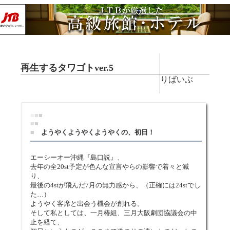
再生するタワゴトver.5
りばいぶ
■
■
■
■
■
■
ようやくようやくようやくの、初日！
エーシーオー沖縄『島口説』、
去年の全20st予定が色んな宣言やらの影響で着々と減
り、
最後の4stが飛んだ7月の無力感から、（正確には24stでし
た…）
ようやく客席と出会う機会が創れる。
そして私としては、一月椿組、三月大阪劇団協議会の中
止を経て、