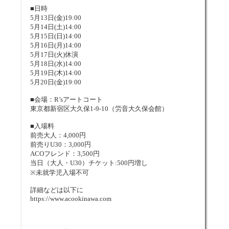
■日時
5月13日(金)19:00
5月14日(土)14:00
5月15日(日)14:00
5月16日(月)14:00
5月17日(火)休演
5月18日(水)14:00
5月19日(木)14:00
5月20日(金)19:00
■会場：R’sアートコート
東京都新宿区大久保1-9-10（労音大久保会館）
■入場料
前売大人：4,000円
前売りU30：3,000円
ACOフレンド：3,500円
当日（大人・U30）チケット:500円増し
※未就学児入場不可
詳細などは以下に
https://www.acookinawa.com