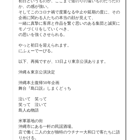
初日というものが、ここまで道のりの遠いものだったの
か、の感が強い。
そしてこのコロナ禍で度重なる中止や延期の度に、その
企画に関わる人たちの本当の顔が見えて、
一緒に真摯に客席と作品を繋ぐ思いのある集団と誠実に
モノづくりをしていくべき、
の思いを強くさせられる。
やっと初日を迎えられます。
にふぇーでーびる。
以下、再掲ですが、13日より東京公演あります。
沖縄＆東京公演決定
沖縄本土復帰50年企画
舞台『島口説』しまくどぅち
泣いて 笑って
笑って 泣いて
島人ぬ物語
米軍基地の街
沖縄市にある一軒の民謡酒場。
店で働く二人の女が独特のウチナー大和口で客たちに語
りかける。