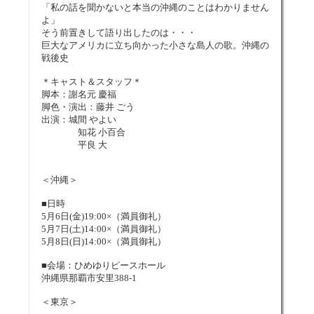
「私の話を聞かないと本当の沖縄のことはわかりません
よ」
そう前置きして語り出したのは・・・
巨大なアメリカに立ち向かった小さな島人の歌。沖縄の
戦後史
＊キャスト＆スタッフ＊
脚本：謝名元 慶福
脚色・演出：藤井 ごう
出演：城間 やよい
知花 小百合
平良 大
＜沖縄＞
■日時
5月6日(金)19:00×（満員御礼）
5月7日(土)14:00×（満員御礼）
5月8日(日)14:00×（満員御礼）
■会場：ひめゆりピースホール
沖縄県那覇市安里388-1
＜東京＞