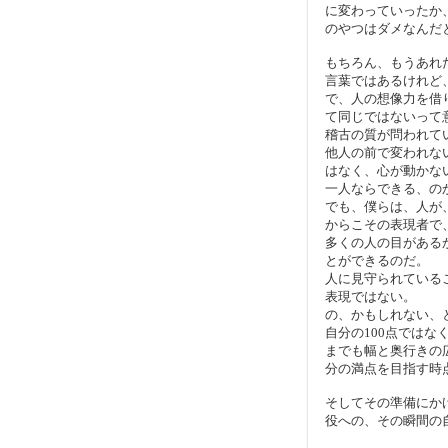
に変わっていったか
のやつはダメなんだ
もちろん、もうあれ
言葉ではあるけれど
で、人の想像力を借
て同じではないって
稽古の質が問われて
他人の前で変われな
はなく、心が動かな
一人ならできる、の
でも、僕らは、人が
からこその表現者で
多くの人の目があるか
とができるのだ。
人に見守られている
表現ではない。
の、かもしれない、
自分の100点では
までも幅と奥行きの
分の満点を目指す時
そしてその準備にか
役への、その瞬間の