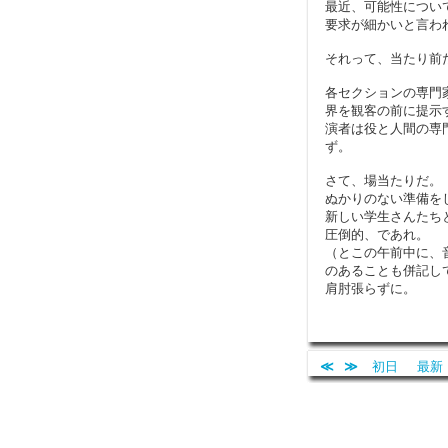
最近、可能性につい
要求が細かいと言わ
それって、当たり前
各セクションの専門
界を観客の前に提示
演者は役と人間の専
ず。
さて、場当たりだ。
ぬかりのない準備を
新しい学生さんたち
圧倒的、であれ。
（とこの午前中に、
のあることも併記し
肩肘張らずに。
≪
≫
初日
最新