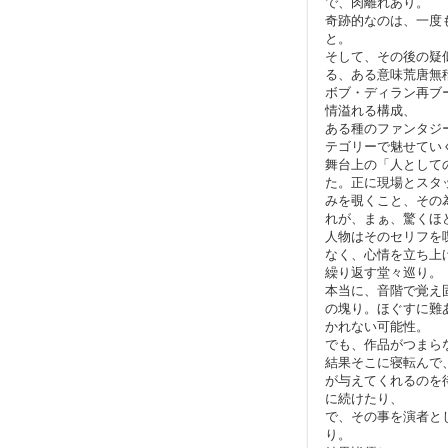
で、肉離れあり。
奇跡的なのは、一度
と。
そして、その後の疑
る、ある意味荒唐無
ボブ・ディラン再ブ
情溢れる構成、
ある種のファンタジ
テゴリーで魅せてい
舞台上の「人として
た。正に現場とスタ
みを覗くこと、その
れが、まぁ、驚くほ
人物はそのセリフを
なく、心情を立ち上
繰り返す堂々巡り。
本当に、音階で覚え
の塊り。ほぐすに難
かれない可能性。
でも、作品がつまら
結果そこに寝転んで
が与えてくれるのを
に続けたり、
で、その事を演者と
り。