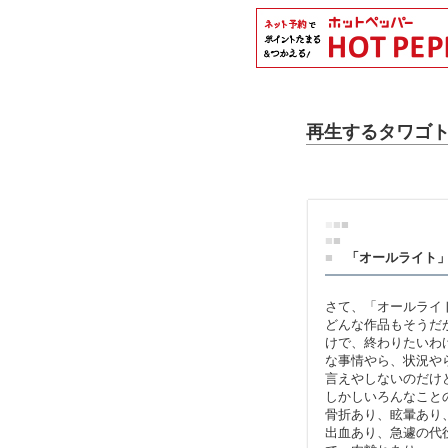
再生するタワゴトve
■
■
■
■
■
■
「オールライト」
さて、「オールライ
どんな作品もそうだ
けで、終わりたいわ
な事情やら、状況や
言えやしないのだけ
しかしいろんなこと
骨折あり、眩暈あり
出血あり、急遽の代