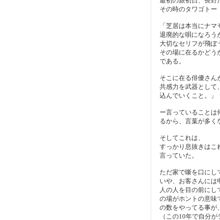
最初の旅初日、長野
その時のタワゴトー
「芝居は本当にナマ
退廃的な唄になろう
大切なセリフが飛ぼ
その場に在るかどう
である。
そこに在る俳優さん
共感力を武器として
込んでいくこと。」
ー言っていることは
るから、言葉が多く
そしてこれは、
すっかり息抜きはこ
言っていた。
ただ家で噺を口にし
いや、お客さんには
人の人を目の前にし
の場がホントの意味
の数をやってる事が
（この10年で自分