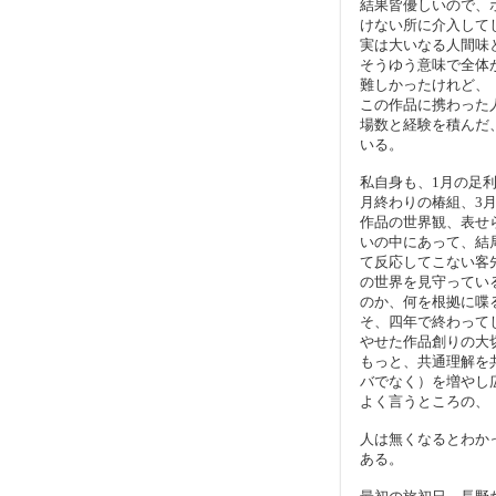
結果皆優しいので、
けない所に介入して
実は大いなる人間味
そうゆう意味で全体
難しかったけれど、
この作品に携わった
場数と経験を積んだ
いる。
私自身も、1月の足
月終わりの椿組、3
作品の世界観、表せ
いの中にあって、結
て反応してこない客
の世界を見守ってい
のか、何を根拠に喋
そ、四年で終わって
やせた作品創りの大
もっと、共通理解を
バでなく）を増やし
よく言うところの、
人は無くなるとわか
ある。