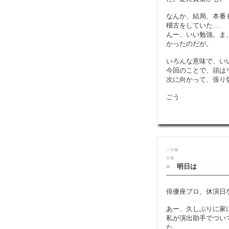
なんか、結局、本番
稽古をしていた…
んー、いい勉強。ま
かったのだが。
いろんな意味で、い
今回のことで、頭は
次に向かって、張り
ごう
■
■
■
■
■
■
明日は
俳優座プロ、休演日
あー、久しぶりに家
私が演出助手でつい
た。