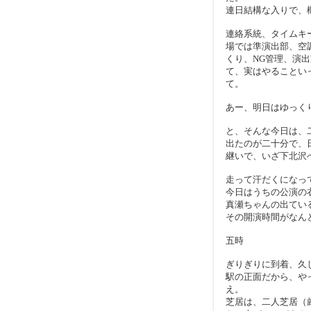
連日結構な入りで、
連絡系統、タイムキ
場では準演出部、空
くり、NG管理、演
て、実はやることい
て。
あー、明日はゆっく
と、そんな今日は、
出たのが二十分で、
継いで、いざ下北沢
走って汗だくになっ
今日はうちの公演の
真瀬ちゃんの出てい
その開演時間がなん
五時
ぎりぎりに到着、久
駅の正面だから、や
え。
芝居は、二人芝居（