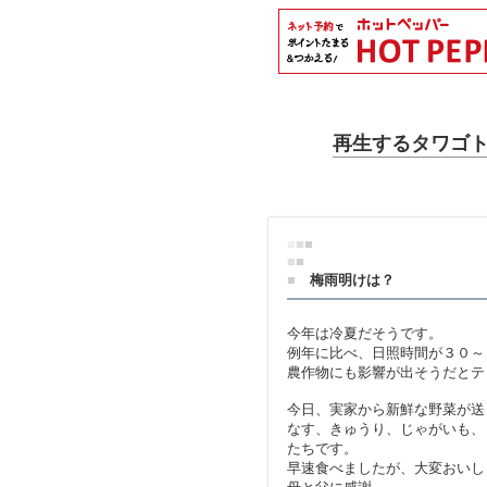
再生するタワゴトve
■
■
■
■
■
■
梅雨明けは？
今年は冷夏だそうです。
例年に比べ、日照時間が３０～
農作物にも影響が出そうだとテ
今日、実家から新鮮な野菜が送
なす、きゅうり、じゃがいも、
たちです。
早速食べましたが、大変おいし