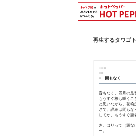
再生するタワゴトve
■
■
■
■
■
■
間もなく
音もなく、四月の足
もうすぐ桜も咲くこ
と思いながら、花粉
さて、詳細は間もな
してか、もうすぐ題
さ、はりって（頑な
ー。