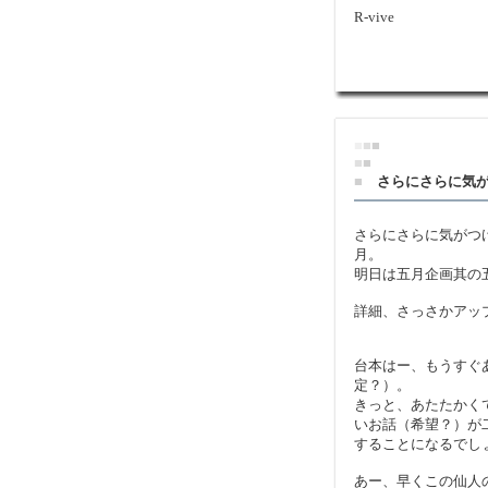
R-vive
■
■
■
■
■
■
さらにさらに気
さらにさらに気がつ
月。
明日は五月企画其の
詳細、さっさかアッ
台本はー、もうすぐ
定？）。
きっと、あたたかく
いお話（希望？）が
することになるでし
あー、早くこの仙人