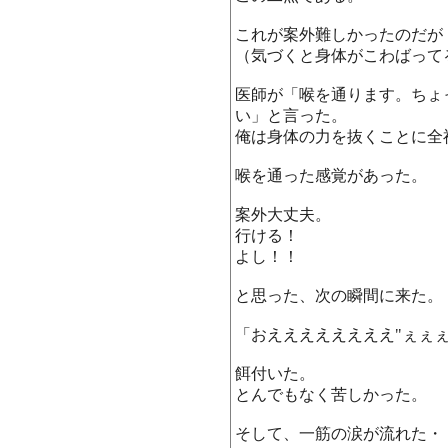
これが案外難しかったのだが
（気づくと身体がこわばって
医師が「喉を通ります。ちょ
い」と言った。
俺は身体の力を抜くことに全
喉を通った感覚があった。
案外大丈夫。
行ける！
よし！！
と思った、次の瞬間に来た。
「おええええええええ"ぇぇ
餌付いた。
とんでもなく苦しかった。
そして、一筋の涙が流れた・