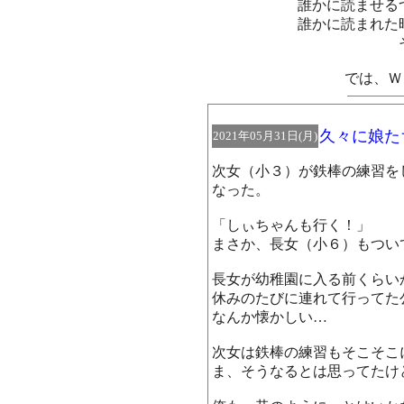
誰かに読ませる
誰かに読まれた
では、Ｗ
久々に娘た
2021年05月31日(月)
次女（小３）が鉄棒の練習を
なった。
「しぃちゃんも行く！」
まさか、長女（小６）もつい
長女が幼稚園に入る前くらい
休みのたびに連れて行ってた
なんか懐かしい…
次女は鉄棒の練習もそこそこ
ま、そうなるとは思ってたけど