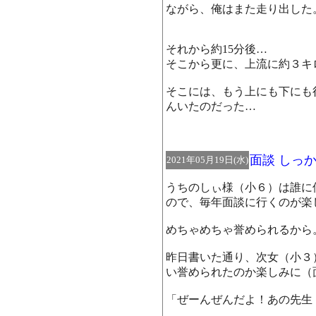
ながら、俺はまた走り出した
それから約15分後…
そこから更に、上流に約３キ
そこには、もう上にも下にも
んいたのだった…
面談 しっ
2021年05月19日(水)
うちのしぃ様（小６）は誰に
ので、毎年面談に行くのが楽
めちゃめちゃ誉められるから
昨日書いた通り、次女（小３
い誉められたのか楽しみに（
「ぜーんぜんだよ！あの先生