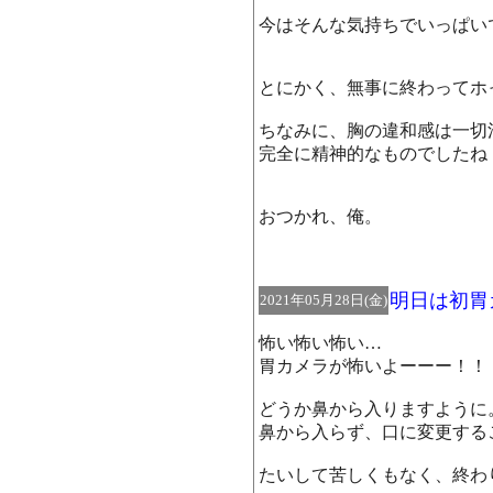
今はそんな気持ちでいっぱい
とにかく、無事に終わってホ
ちなみに、胸の違和感は一切
完全に精神的なものでしたね
おつかれ、俺。
明日は初胃
2021年05月28日(金)
怖い怖い怖い…
胃カメラが怖いよーーー！！
どうか鼻から入りますように
鼻から入らず、口に変更する
たいして苦しくもなく、終わ