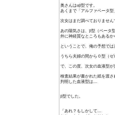
奥さんはαβ型です。
あくまで「アルファベータ型
次女はまだ調べておりません
あの陽気さは、β型（ベータ
外に神経質なところもあるか
ということで、俺の予想では
うちら夫婦の間から０型（ゼ
で、この度、次女の血液型が
検査結果が書かれた紙を渡さ
判明した血液型は…
β型でした。
「あれ？もしかして…