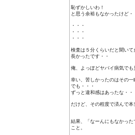
恥ずかしいわ！
と思う余裕もなかったけど・
・・・
・・・
・・・
検査は５分くらいだと聞いて
長かったです・・
俺、よっぽどヤバイ病気でも
幸い、苦しかったのはその一
でも・・・
ずっと違和感はあったな・・
だけど、その程度で済んで本
結果、「なーんにもなかった
こと。