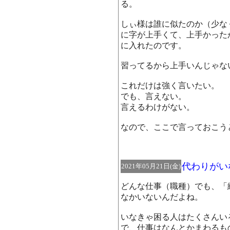
る。
しぃ様は誰に似たのか（少な
に字が上手くて、上手かった
に入れたのです。
習ってるから上手いんじゃな
これだけは強く言いたい。
でも、言えない。
言えるわけがない。
なので、ここで言っておこう
代わりがい
2021年05月21日(金)
どんな仕事（職種）でも、「
なかいないんだよね。
いなきゃ困る人はたくさんい
で、仕事はなんとかまわるも