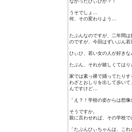
なかったひぃひが？！
うそでしょ…
何、その変わりよう…
たぶんなのですが、二年間は
のですが、今回はずいぶん若
ひぃひ、若い女の人が好きなん
たぶん、それが嬉しくてはり
家では素っ裸で踊ってたりす
わざとおしりを出して歩いて
んですけど…
「え？！学校の姿からは想像
そうですか。
親に言わせれば、その学校で
「たぶんひぃちゃんは、これ