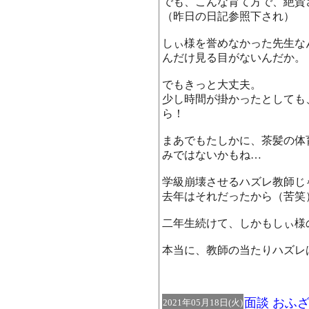
でも、こんな育て方で、絶賛
（昨日の日記参照下され）
しぃ様を誉めなかった先生な
んだけ見る目がないんだか。
でもきっと大丈夫。
少し時間が掛かったとしても
ら！
まあでもたしかに、茶髪の体
みではないかもね…
学級崩壊させるハズレ教師じ
去年はそれだったから（苦笑
二年生続けて、しかもしぃ様
本当に、教師の当たりハズレ
面談 おふ
2021年05月18日(火)