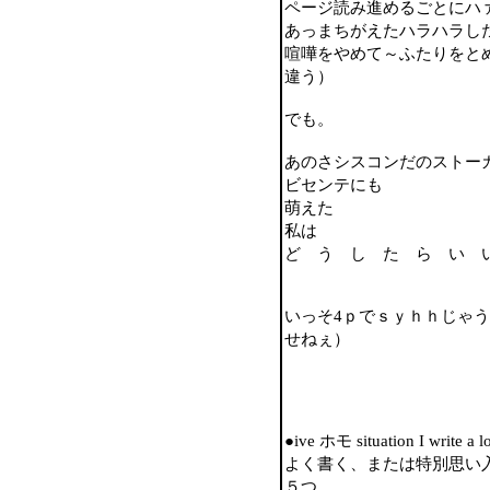
ページ読み進めるごとにハ
あっまちがえたハラハラし
喧嘩をやめて～ふたりをと
違う）
でも。
あのさシスコンだのストー
ビセンテにも
萌えた
私は
ど う し た ら い 
いっそ4ｐでｓｙｈｈじゃ
せねぇ）
●ive ホモ situation I write a l
よく書く、または特別思い
５つ