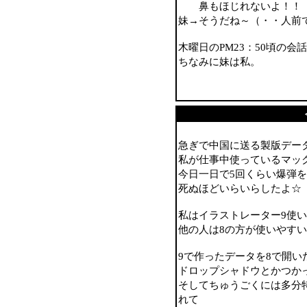
鼻もほじれないよ！！
妹→そうだね～（・・人前
木曜日のPM23：50頃の会
ちなみに妹は私。
急ぎで中国に送る製版デー
私が仕事中使っているマッ
今日一日で5回くらい爆弾
死ぬほどいらいらしたよ☆
私はイラストレーター9使
他の人は8の方が使いやす
9で作ったデータを8で開い
ドロップシャドウとかつ
そしてちゅうごくには多分特
れて