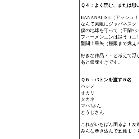
Ｑ４：よく読む、または思
BANANAFISH（アッシュ
なんて素敵にジャパネスク
僕の地球を守って（玉蘭×
フィーメンニンは謳う（ユ
聖闘士星矢（極限まで燃え
好きな作品・・と考えて浮
あと銀魂すきです。
Ｑ５：バトンを渡す５名
ハジメ
オカリ
タカネ
マハJさん
とうじさん
これがいちばん困るよ！友
みんな巻き込んで五麺よ！