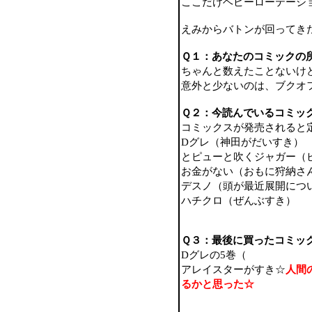
ここだけヘビーローテーシ
えみからバトンが回ってき
Ｑ１：あなたのコミックの
ちゃんと数えたことないけ
意外と少ないのは、ブクオ
Ｑ２：今読んでいるコミッ
コミックスが発売されると
Dグレ（神田がだいすき）
とピューと吹くジャガー（
お金がない（おもに狩納さ
デスノ（頭が最近展開につ
ハチクロ（ぜんぶすき）
Ｑ３：最後に買ったコミッ
Dグレの5巻（
アレイスターがすき☆
人間
るかと思った☆