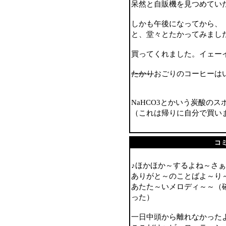
呆然と自販機を見つめてい
しかも午後になってから、
と、堂々とたかってみまし
買ってくれました。イェー
たかり
おごりのコーヒーは
NaHCO3とかいう炭酸の
（これは帰りに自分で買い
コ
♪ほかほか～するよね～さ
ありがと～のことばよ～り
あたた～いメロディ～～（確
った）
一日中頭から離れなかった