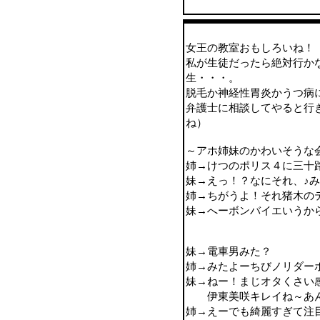
女王の教室おもしろいね！
私が生徒だったら絶対行か
生・・・。
脱毛か神経性胃炎かうつ病
弁護士に相談してやると行
ね）
～アホ姉妹のかわいそうな
姉→けつのポリス４に三十
妹→えっ！？なにそれ、♪
姉→ちがうよ！それ猪木の
妹→へーボンバイエいうか
妹→電車男みた？
姉→みたよーちびノリダー
妹→ねー！まじオタくさい
伊東美咲キレイね～あん
姉→えーでも綺麗すぎて注