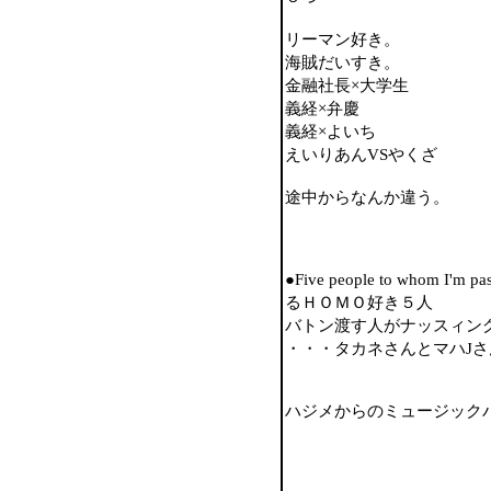
リーマン好き。
海賊だいすき。
金融社長×大学生
義経×弁慶
義経×よいち
えいりあんVSやくざ
途中からなんか違う。
●Five people to whom I'
るＨＯＭＯ好き５人
バトン渡す人がナッスィン
・・・タカネさんとマハJ
ハジメからのミュージック