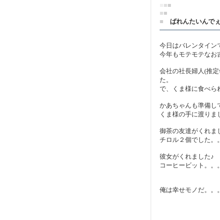
■
■
■
■
■
■
ばれんたいんで
今日はバレンタイン
今年もモテモテなお
会社の社長婦人(推定
た。
で、くま様に食べら
かあちゃんも準備し
くま様の手に渡りま
御茶の友達がくれま
チロル２個でした。
彼女がくれました♪
コーヒービット。。
俺は幸せモノだ。。