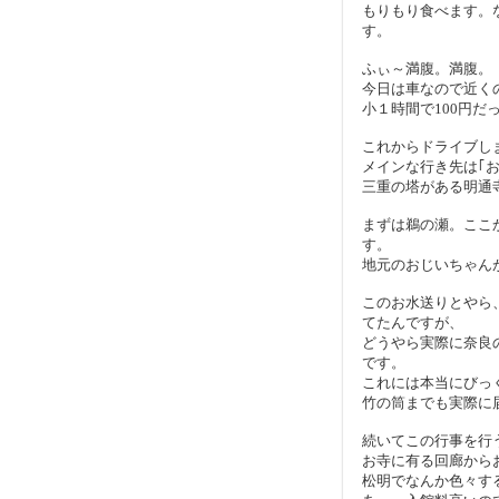
もりもり食べます。
す。
ふぃ～満腹。満腹。
今日は車なので近く
小１時間で100円だ
これからドライブし
メインな行き先は｢お
三重の塔がある明通
まずは鵜の瀬。ここ
す。
地元のおじいちゃん
このお水送りとやら
てたんですが、
どうやら実際に奈良
です。
これには本当にびっ
竹の筒までも実際に
続いてこの行事を行
お寺に有る回廊から
松明でなんか色々する