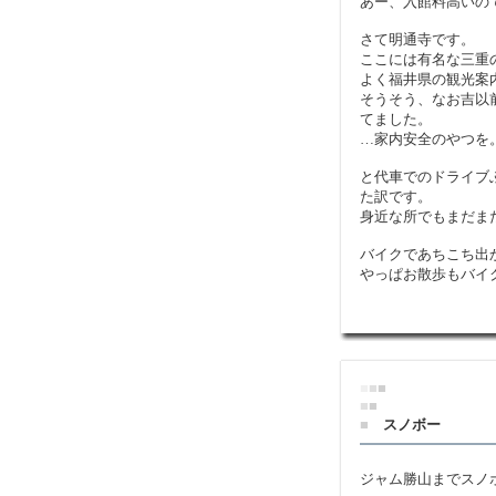
あー、入館料高いの
さて明通寺です。
ここには有名な三重
よく福井県の観光案
そうそう、なお吉以
てました。
…家内安全のやつを
と代車でのドライブ
た訳です。
身近な所でもまだま
バイクであちこち出
やっぱお散歩もバイ
■
■
■
■
■
■
スノボー
ジャム勝山までスノ