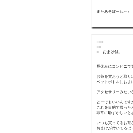
またあそぼーね～♪
■
■
■
■
■
■
おまけ付。
昼休みにコンビニで
お茶を買おうと取り
ペットボトルにおま
アクセサリーみたい
どーでもいいんです
これを目的で買った
非常に恥ずかしいと
いつも買ってるお茶
おまけが付いてるば