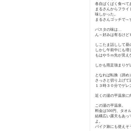
各自ぱくぱく食べて
まるさんからフライ
味しかった。
まるさんゴッチで～
パスタの味は…
ん～好みは有るけど
しこたま話しして昼
しかし午前中にも増
もはや５ｍ先が見え
しかも雨足強まりゲ
となれば転換（諦め
さっさと切り上げて
１３時３０分でゲレ
近くの湯の平温泉に
この湯の平温泉。
料金は500円、タオル
結構広い露天もあっ
よ。
バイク旅にも使えそ