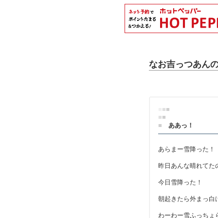
なお吉っつあん
■
■
■
■
■
■
ああっ！
あらまー雪降った！
昨日あんな晴れてた
今日雪降った！
朝起きたら外まっ白
わーわー雪ふっちょ