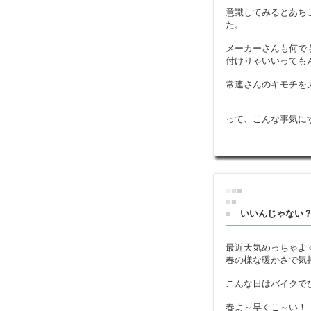
意識してみるとあち
た。
メーカーさんも何で
付けりゃいいっても
常連さんのキモチを
って、こんな事気に
■
■
■
■
■
■
いいんじゃない
最近天気めっちゃよ
春の様な暖かさで気
こんな日はバイクで
春よ～早くこ～い！