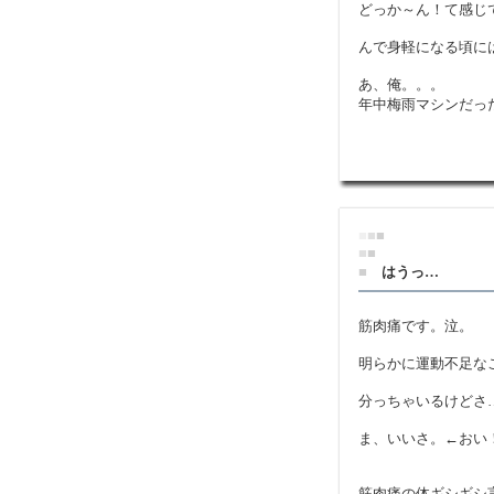
どっか～ん！て感じ
んで身軽になる頃に
あ、俺。。。
年中梅雨マシンだっ
■
■
■
■
■
■
はうっ…
筋肉痛です。泣。
明らかに運動不足な
分っちゃいるけどさ
ま、いいさ。←おい
筋肉痛の体ギシギシ