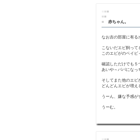
■
■
■
■
■
■
赤ちゃん。
なお吉の部屋に有る
こないだエビ飼って
このエビがのベイビ
確認しただけでも５
あいや～パパになっ
そしてまた他のエビ
どんどんエビが増え
うーん、嫌な予感が
うーむ。
■
■
■