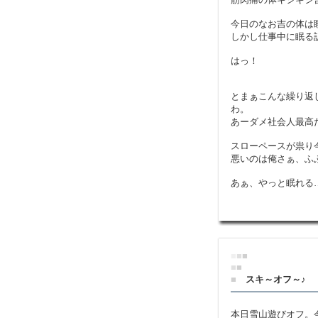
今日のなお吉の体は
しかし仕事中に眠る
はっ！
とまぁこんな繰り返
わ。
あーダメ社会人最高
スローペースが祟り
悪いのは俺さぁ、ふ
あぁ、やっと眠れる
■
■
■
■
■
■
スキ～オフ～♪
本日雪山遊びオフ。