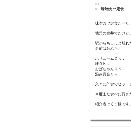
■
■
■
味噌カツ定食
味噌カツ定食たべた
地元の福井でだけど
駅からちょっと離れ
名前は忘れた。
ボリュームＯＫ．
味ＯＫ．
おばちゃんＯＫ．
混み具合ＯＫ．
久々に外食でヒット
今度また食べに行き
紹介者はくま様です