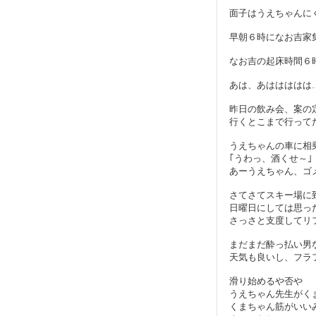
面子はうえちゃんに
早朝６時になお吉家
なお吉の起床時間６
あは、あははははは
昨日の飲み会、案の
行くとこまで行って
うえちゃんの車に相
｢うわっ、酒くせ～｣
あーうえちゃん、ゴ
さてさてスキー場に
日曜日にしては思っ
さっさと支度してリ
まだまだ酔っ払い男
天気も良いし、フラ
滑り始めるや否や
うえちゃん先生がく
くまちゃん筋がいい