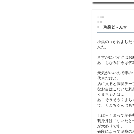
■
■
■
■
■
■
刺身ど～ん☆
小浜の（かねよしだ
来た。
さすがにバイクはお
あ、ちなみに今は代
天気がいいので車の
代車だけど。
店に入ると調度テー
なお吉はこないだ刺
くまちゃんは…
あ！そうそうくまち
で、くまちゃんはも
しばらくまって刺身
刺身丼はこないだと
が大盛りです。
値段によって刺身の