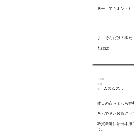
あー、でもホントビ
ま、そんだけの事だ
わはは♪
■
■
■
■
■
■
ムズムズ…
昨日の夜ちょっち福
そんでまた敦賀に下
敦賀新港に新日本海フ
て。