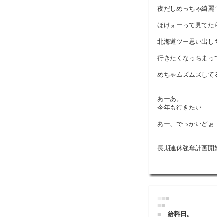
夜だしめっちゃ綺麗
ほけぇーって見てた
北海道ツー思い出し
行きたくなっちまっ
めちゃムズムズして
あーあ。
今年も行きたい…
あー、でっかいどぉ
長期連休強奪計画開始
■
■
■
■
■
■
給料日。