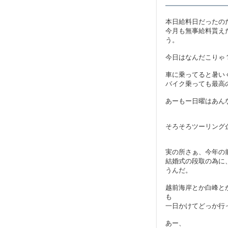
本日給料日だったの
今月も無事給料貰え
う。
今日はなんだこりゃ
車に乗ってると暑い
バイク乗っても最高
あーもー日曜はあん
そろそろツーリング
実の所さぁ、今年の
結婚式の段取の為に
うんだ。
越前海岸とか白峰と
も
一日かけてどっか行
あー、