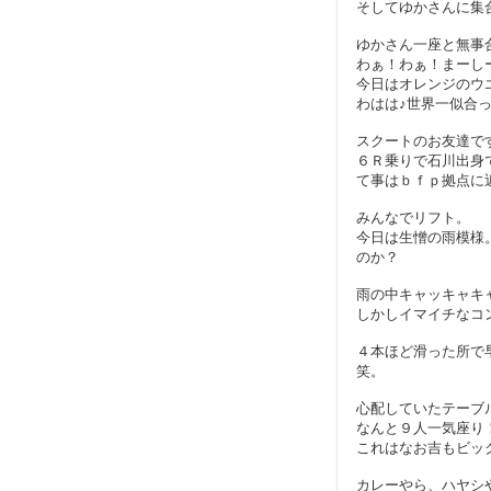
そしてゆかさんに集
ゆかさん一座と無事
わぁ！わぁ！まーし
今日はオレンジのウ
わはは♪世界一似合
スクートのお友達で
６Ｒ乗りで石川出身
て事はｂｆｐ拠点に近
みんなでリフト。
今日は生憎の雨模様
のか？
雨の中キャッキャキ
しかしイマイチなコ
４本ほど滑った所で
笑。
心配していたテーブ
なんと９人一気座り
これはなお吉もビッ
カレーやら、ハヤシ