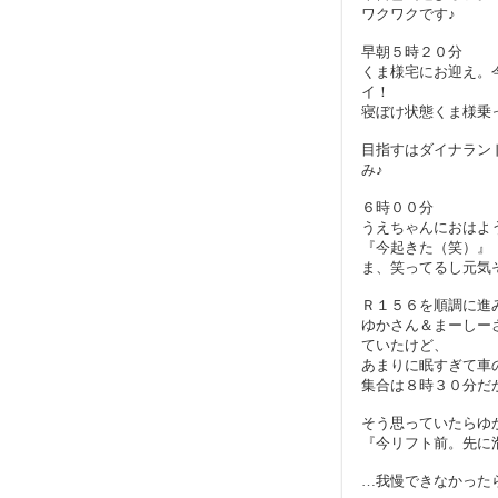
ワクワクです♪
早朝５時２０分
くま様宅にお迎え。
イ！
寝ぼけ状態くま様乗
目指すはダイナラン
み♪
６時００分
うえちゃんにおはよ
『今起きた（笑）』
ま、笑ってるし元気
Ｒ１５６を順調に進
ゆかさん＆まーしー
ていたけど、
あまりに眠すぎて車
集合は８時３０分だ
そう思っていたらゆ
『今リフト前。先に
…我慢できなかった