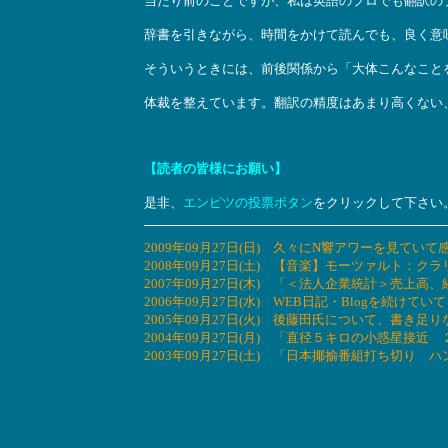
当たり前のことですが、私は英語のプロでも翻訳の
辞書を引きながら、時間をかけて読んでも、良く意
そういうときには、前後関係から「大体こんなこと
体裁を整えています。翻訳の精度はあまり高くない
【読者の皆様にお願い】
是非、
エンピツの投票ボタン
をクリックして下さい
2009年09月27日(日) 久々にN響アワーを見てい
2008年09月27日(土) 【音楽】モーツァルト：
2007年09月27日(木) 「＜法人企業統計＞売
2006年09月27日(水) WEB日記・Blogを続
2005年09月27日(火) 後藤田氏について、書き
2004年09月27日(月) 「直径５キロの小惑星
2003年09月27日(土) 「日本揶揄番組打ち切り