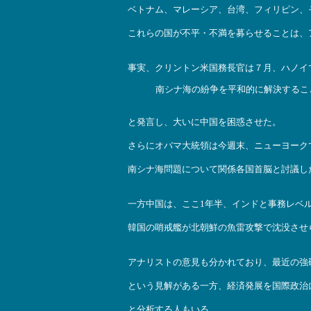
ベトナム、マレーシア、台湾、フィリピン、
これらの国が不平・不満を募らせることは、
事実、クリントン米国務長官は７月、ハノイで
南シナ海の紛争を平和的に解決するこ
と発言し、大いに中国を困惑させた。
さらにオバマ大統領は今週末、ニューヨークで
南シナ海問題について関係各国首脳と討議し
一方中国は、ここ1年半、インドと事務レベ
韓国の哨戒艦が北朝鮮の魚雷攻撃で沈没させ
アナリストの意見も分かれており、最近の強硬
という見解がある一方、経済発展を国際政治
と分析する人もいる。