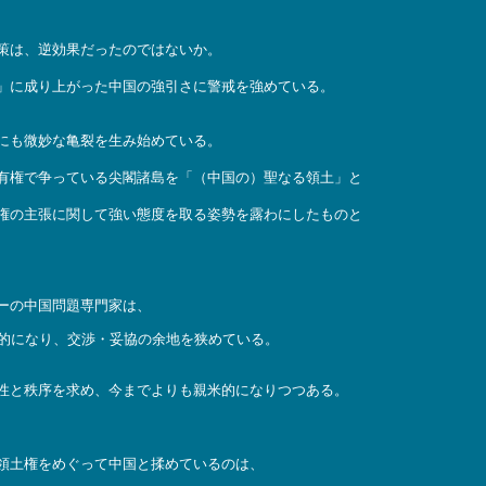
策は、逆効果だったのではないか。
」に成り上がった中国の強引さに警戒を強めている。
にも微妙な亀裂を生み始めている。
有権で争っている尖閣諸島を「（中国の）聖なる領土」と
権の主張に関して強い態度を取る姿勢を露わにしたものと
ーの中国問題専門家は、
的になり、交渉・妥協の余地を狭めている。
性と秩序を求め、今までよりも親米的になりつつある。
領土権をめぐって中国と揉めているのは、