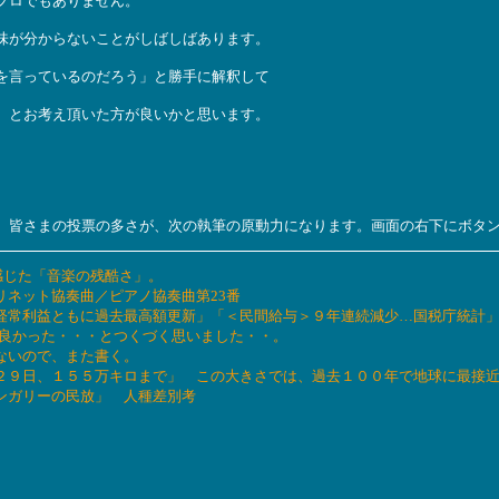
プロでもありません。
味が分からないことがしばしばあります。
を言っているのだろう」と勝手に解釈して
、とお考え頂いた方が良いかと思います。
。皆さまの投票の多さが、次の執筆の原動力になります。画面の右下にボタ
て感じた「音楽の残酷さ」。
クラリネット協奏曲／ピアノ協奏曲第23番
上高、経常利益ともに過去最高額更新」「＜民間給与＞９年連続減少…国税庁統計
けていて良かった・・・とつくづく思いました・・。
足りないので、また書く。
接近 ２９日、１５５万キロまで」 この大きさでは、過去１００年で地球に最接
 ハンガリーの民放」 人種差別考