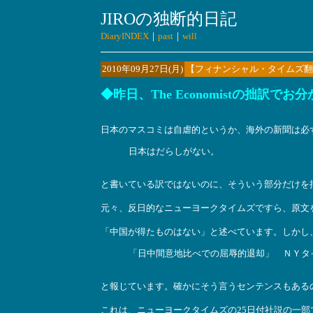
JIROの独断的日記
DiaryINDEX
｜
past
｜
will
2010年09月27日(月)
【フィナンシャル・タイムズ翻
◆昨日、The Economistの拙訳
日本のマスコミは自虐的というか、海外の新聞は必
日本はだらしがない。
と書いている訳ではないのに、そういう部分だけを
元々、反日的なニューヨークタイムズですら、原文
「中国が得たものはない」と述べています。しかし
「日中間意地比べでの屈辱的退却」 ＮＹタ
と報じています。確かにそう言うセンテンスもある
これは、ニューヨークタイムズの25日付社説の一部