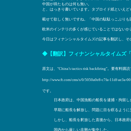
中国が得たものは何も無い。
と、はっきり書いています。タブロイド紙といえど
載せて欲しく無いですね。「中国の駄駄っこぶりも
欧米のインテリの多くが感じていることではないか
今日はフィナンシャルタイムズの記事を翻訳し、そ
◆【翻訳】フィナンシャルタイムズ
原文は、"China’s tactics risk backfiring"。要
http://www.ft.com/cms/s/0/5050a0e8-c7fa-11df-ae3a-0
です。
日本政府は、中国漁船の船長を逮捕・拘留し
早期に船長を解放し、問題に目を瞑るように
しかし、船長を釈放した直後から、日本政府
国内から厳しい非難が集中した。