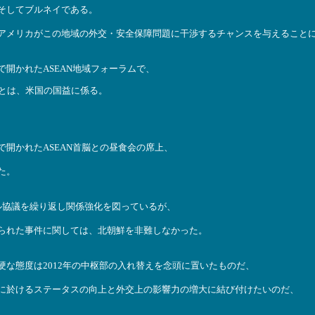
そしてブルネイである。
アメリカがこの地域の外交・安全保障問題に干渉するチャンスを与えること
開かれたASEAN地域フォーラムで、
とは、米国の国益に係る。
開かれたASEAN首脳との昼食会の席上、
た。
ル協議を繰り返し関係強化を図っているが、
られた事件に関しては、北朝鮮を非難しなかった。
な態度は2012年の中枢部の入れ替えを念頭に置いたものだ、
に於けるステータスの向上と外交上の影響力の増大に結び付けたいのだ、