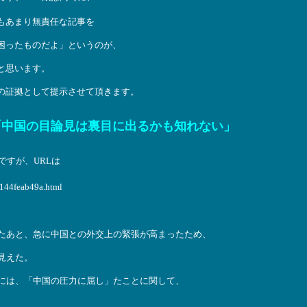
もあまり無責任な記事を
困ったものだよ」というのが、
と思います。
の証拠として提示させて頂きます。
「中国の目論見は裏目に出るかも知れない」
有料購読ですが、URLは
0144feab49a.html
たあと、急に中国との外交上の緊張が高まったため、
見えた。
には、「中国の圧力に屈し」たことに関して、