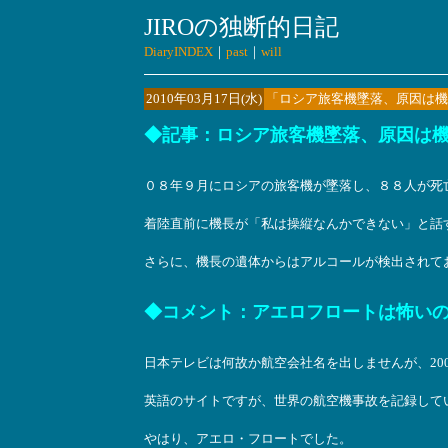
JIROの独断的日記
DiaryINDEX
｜
past
｜
will
2010年03月17日(水)
「ロシア旅客機墜落、原因は機
◆記事：ロシア旅客機墜落、原因は機長
０８年９月にロシアの旅客機が墜落し、８８人が死
着陸直前に機長が「私は操縦なんかできない」と話
さらに、機長の遺体からはアルコールが検出されて
◆コメント：アエロフロートは怖い
日本テレビは何故か航空会社名を出しませんが、20
英語のサイトですが、世界の航空機事故を記録して
やはり、アエロ・フロートでした。