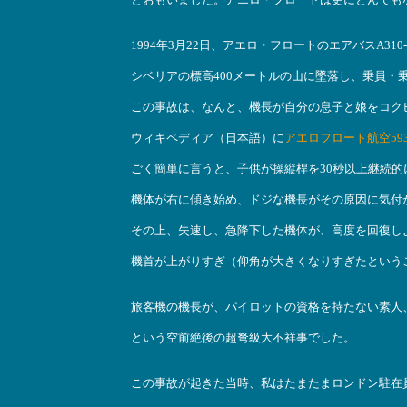
1994年3月22日、アエロ・フロートのエアバスA31
シベリアの標高400メートルの山に墜落し、乗員・
この事故は、なんと、機長が自分の息子と娘をコク
ウィキペディア（日本語）に
アエロフロート航空59
ごく簡単に言うと、子供が操縦桿を30秒以上継続
機体が右に傾き始め、ドジな機長がその原因に気付
その上、失速し、急降下した機体が、高度を回復し
機首が上がりすぎ（仰角が大きくなりすぎたという
旅客機の機長が、パイロットの資格を持たない素人
という空前絶後の超弩級大不祥事でした。
この事故が起きた当時、私はたまたまロンドン駐在