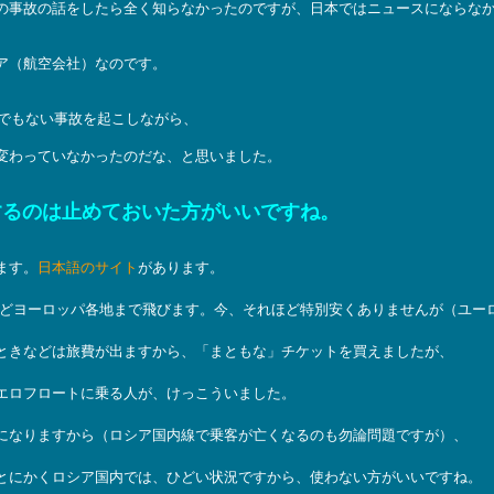
の事故の話をしたら全く知らなかったのですが、日本ではニュースにならな
ア（航空会社）なのです。
んでもない事故を起こしながら、
変わっていなかったのだな、と思いました。
するのは止めておいた方がいいですね。
ます。
日本語のサイト
があります。
などヨーロッパ各地まで飛びます。今、それほど特別安くありませんが（ユー
ときなどは旅費が出ますから、「まともな」チケットを買えましたが、
エロフロートに乗る人が、けっこういました。
になりますから（ロシア国内線で乗客が亡くなるのも勿論問題ですが）、
とにかくロシア国内では、ひどい状況ですから、使わない方がいいですね。