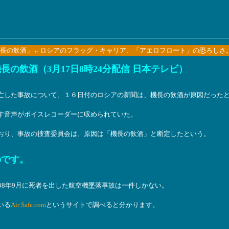
長の飲酒」←ロシアのフラッグ・キャリア、「アエロフロート」の恐ろしさ
の飲酒（3月17日8時24分配信 日本テレビ）
亡した事故について、１６日付のロシアの新聞は、機長の飲酒が原因だった
す音声がボイスレコーダーに収められていた。
おり、事故の捜査委員会は、原因は「機長の飲酒」と断定したという。
のです。
08年9月に死者を出した航空機墜落事故は一件しかない。
いる
Air Safe.com
というサイトで調べると分かります。