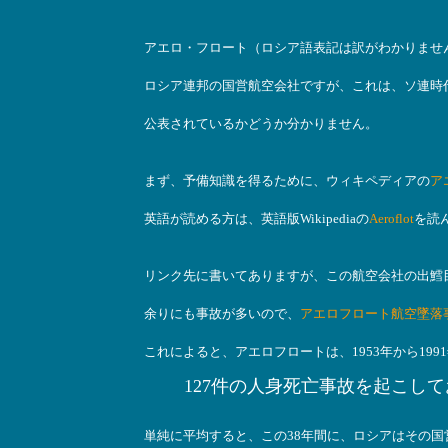
アエロ・フロート（ロシア語表記は訳がわかりませんが
ロシア連邦の国営航空会社ですが、これは、ソ連時
公表されているかどうか分かりません。
まず、予備知識を得るために、ウィキペディアの
ア
英語が読める方は、英語版Wikipediaの
Aeroflot
を読
リンク先に書いてありますが、この航空会社の出鱈
余りにも事故が多いので、
アエロフロート航空墜落
これによると、アエロフロートは、1953年から19
127件の人身死亡事故を起こして
単純に平均すると、この38年間に、ロシアはその国