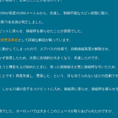
0-308が高度10,000メートルから、失速し、制御不能なスピン状態に陥り、
乗客75名全員が死亡しました。
ピットに座らせ、操縦桿を握らせたことが原因でした。
3便墜落事故
として詳細な解説が載っています。
的に動かしてしまったので、エアバスの仕様で、自動操縦装置が解除され、
かず放置したため、次第に右傾斜が大きくなり、失速したのです。
ようと機首を上げ始めたときに、焦った副操縦士が更に操縦桿を引いたため
ことです）再度失速し、墜落した、という、目も当てられないほどの悲劇で
、しかも15歳の息子をコクピットに入れ、操縦席に座らせ、操縦桿を握らせ
員でした。ヨーロッパでは大きくこのニュースが取りあげられたのですが、