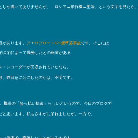
としか書いてありませんが、「ロシア→飛行機→墜落」という文字を見たら
目があります。
アエロフロート821便墜落事故
です。そこには
的欠陥によって爆発したとの報道がある
ス・レコーダーが回収されていたなら、
故、昨日急に公にしたのかは、不明です。
因が、機長の「酔っ払い操縦」らしいというので、今日のブログで
だと思います。私もさすがに呆れましたが、一方で、
ない原因で、墜落したことがあるのです。