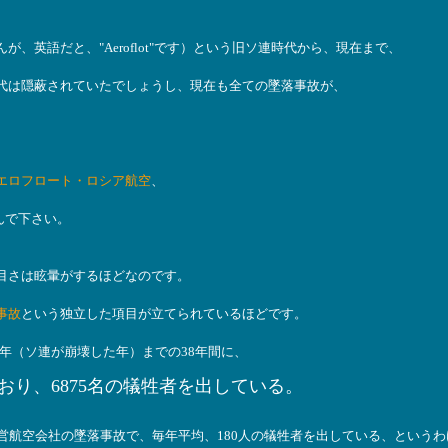
、英語だと、"Aeroflot"です）という旧ソ連時代から、現在まで、
代は隠蔽されていたでしょうし、現在も全ての墜落事故が、
エロフロート・ロシア航空
、
んで下さい。
目さは眩暈がするほどなのです。
事故
という独立した項目が立てられているほどです。
91年（ソ連が崩壊した年）までの38年間に、
おり、6875名の犠牲者を出している。
営航空会社の墜落事故で、毎年平均、180人の犠牲者を出している、というわ