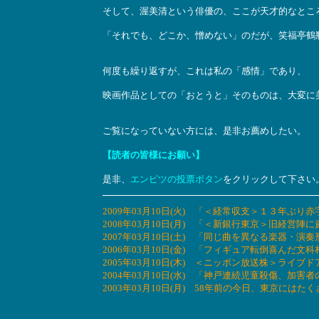
そして、渥美清という俳優の、ここが天才的なとこ
「それでも、どこか、憎めない」のだが、笑福亭鶴
何度も繰り返すが、これは私の「感情」であり、
映画作品としての「おとうと」そのものは、大変に
ご覧になっていない方には、是非お薦めしたい。
【読者の皆様にお願い】
是非、
エンピツの投票ボタン
をクリックして下さい
2009年03月10日(火) 「＜経常収支＞１３年
2008年03月10日(月) 「＜新銀行東京＞旧経
2007年03月10日(土) 「同じ曲を異なる楽器・
2006年03月10日(金) 「フィギュア転倒喜ん
2005年03月10日(木) ＜ニッポン放送株＞ラ
2004年03月10日(水) 「神戸連続児童殺傷、加
2003年03月10日(月) 58年前の今日、東京には