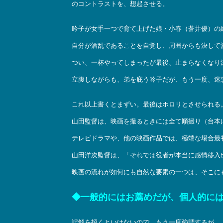
のコントラストを、想起させる。
吟子が女手一つで育て上げた娘・小春（蒼井優）の
自分が酒乱であることを自覚し、周囲からも決して
つい、一杯やってしまったが最後、止まらなくなり
立腹しながらも、弟を庇う吟子だが、もう一度、迷
これ以上書くとまずい。最後はホロリとさせられる
山田監督は、映画を撮るときには全て順撮り（台本
テレビドラマや、他の映画作品では、極端な場合最
山田洋次監督は、「それでは役者が本当に感情移入
映画の流れが如何にも自然な要素の一つは、そこに
◆一般的にはお薦めだが、個人的に
誤解を招くといけないので、もう一度強調するが、