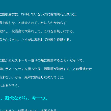
結婚披露宴に、招待していないのに突如現れた鉄郎は、
酒を飲むな、と厳命されていたにもかかわらず、
泥酔し、披露宴で大暴れして、これを台無しにする。
惑をかけられ、さすがに激怒して鉄郎と絶縁する。
。
に描かれたストーリー通りの順に撮影すること）だそうで、
初にラストシーンを撮ったり、撮影順が前後することは普通だが
出来ない」から、絶対に順撮りなのだそうだ。
もあるだろう。
は、残念ながら、今一つ。
「おとうと」は間違いなく、名画である。