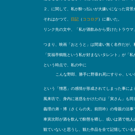
２、に関して、私が酔っ払いが大嫌いになった背景
それはかつて、
日記
（
ココログ
）に書いた。
リンク先の文中、「私が酒飲みから受けたトラウマ
つまり、映画「おとうと」は間違い無く名作だが、
「笑福亭鶴瓶という私が好まないタレント」が「私
という時点で、私の中に
こんな野郎、勝手に野垂れ死にすりゃ、いい
という「憎悪」の感情が形成されてしまった事によ
風来坊で、身内に迷惑をかけたのは「寅さん」も同
義理の弟・博（さくらの夫。前田吟）の母親の法事
車寅次郎が酒を飲んで酔態を晒し、或いは酒で他人
観ていないと思うし、観た作品を全て記憶している