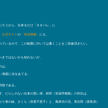
。
だろうから、出来るだけ「ネタバレ」に
」公式サイト
の
「作品情報」
にも、
れているので、この範囲に付いては書くことをご容赦頂きたい。
べきではないかも知れないが、
のは、
い側面に光をあてる。
同様である。
ず、だらしのない出来の悪い弟、鉄郎（笑福亭鶴瓶）の対比は、
かり者の妹、さくら（倍賞千恵子）と、風来坊の兄、寅次郎（渥美清）