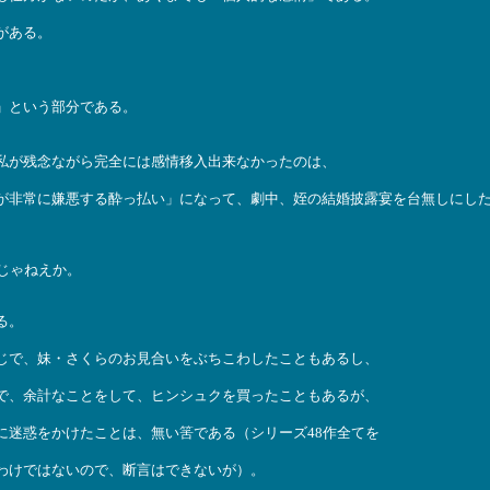
がある。
」という部分である。
私が残念ながら完全には感情移入出来なかったのは、
が非常に嫌悪する酔っ払い」になって、劇中、姪の結婚披露宴を台無しにし
じゃねえか。
る。
じで、妹・さくらのお見合いをぶちこわしたこともあるし、
で、余計なことをして、ヒンシュクを買ったこともあるが、
に迷惑をかけたことは、無い筈である（シリーズ48作全てを
わけではないので、断言はできないが）。