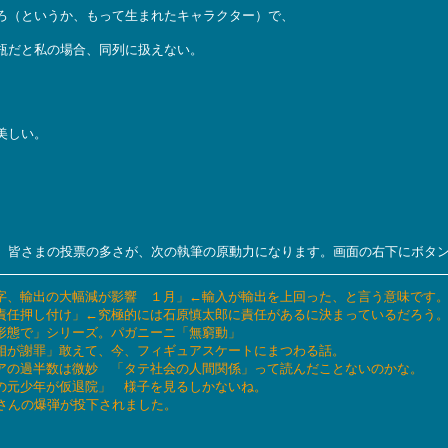
ろ（というか、もって生まれたキャラクター）で、
瓶だと私の場合、同列に扱えない。
美しい。
。皆さまの投票の多さが、次の執筆の原動力になります。画面の右下にボタ
ぶり赤字、輸出の大幅減が影響 １月」←輸入が輸出を上回った、と言う意味です
営陣に責任押し付け」←究極的には石原慎太郎に責任があるに決まっているだろう
演奏形態で」シリーズ。パガニーニ「無窮動」
だ文科相が謝罪」敢えて、今、フィギュアスケートにまつわる話。
イブドアの過半数は微妙 「タテ社会の人間関係」って読んだことないのかな。
害者の元少年が仮退院」 様子を見るしかないね。
たくさんの爆弾が投下されました。