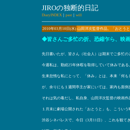
JIROの独断的日記
DiaryINDEX
｜
past
｜
will
2010年03月10日(水)
山田洋次監督作品。「おとうと
◆皆さんご多忙の折、恐縮乍ら、映
先日書いたが、皆さん（社会人）は期末でご多忙の
今週私は、勤続25年休暇を取得していて休みである
生来怠惰な私にとって、「休み」とは、本来「何も
が、余りにも１週間亭主が家にいては、家内も面倒
それは気の毒だし、私自身、山田洋次監督の映画作
１月末に劇場公開された「おとうと」も、こういう
渋谷シネパレスで、今日（3月11日）、これを観て