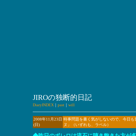
JIROの独断的日記
DiaryINDEX
｜
past
｜
will
2008年11月23日
時事問題を書く気がしないので、今日も
(日)
ヌ」（いずれも、ラベル）
◆昨日のボレロは流石に聴き飽きた方が多