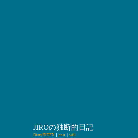
JIROの独断的日記
DiaryINDEX
｜
past
｜
will