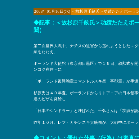
2008年01月16日(水)
＜故杉原千畝氏＞功績たたえポーラ
◆記事：＜故杉原千畝氏＞功績たたえポーラ
聞）
第二次世界大戦中、ナチスの迫害から逃れようとしたユダ
績をたたえ、
ポーランド大使館（東京都目黒区）で１６日、叙勲式が開
ンコク在住＝に
「ポーランド復興勲章コマンドルスキ星十字型章」が手渡
杉原氏は４０年夏、ポーランドからリトアニアの日本領事
過のビザを発給し
「日本のシンドラー」と呼ばれた。千弘さんは「功績が認
昨年１０月、レフ・カチンスキ大統領が、大戦中にポーラ
◆コメント：優れた仕事（行為）は素直