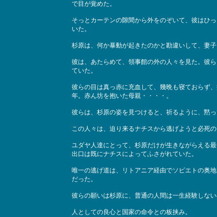
で目が覚めた。
そっとカーテンの隙間から外をのぞいて、彼はひっ
いた。
杉原は、何か暴動が起きたのかと勘違いして、妻子
彼は、あたらめて、領事館の外の人々を見た。彼ら
ていた。
彼らの目は真っ赤に充血して、幾晩も寝ておらず、
年。赤ん坊を抱いた母親・・・・。
彼らは、杉原の姿を見つけると、祈るように、黙っ
この人々は、迫り来るナチスから逃げようと必死の
ユダヤ人達にとって、杉原だけが生きながらえる最
出口は既にナチスによってふさがれていた。
唯一の逃げ道は、リトアニア経由でソビエトの奥地
だった。
彼らの願いは杉原に、普通の人間は一生経験しない
人としての良心と国家の命令との板挟み。