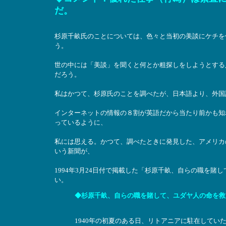
だ。
杉原千畝氏のことについては、色々と当初の美談にケチを
う。
世の中には「美談」を聞くと何とか粗探しをしようとする
だろう。
私はかつて、杉原氏のことを調べたが、日本語より、外国
インターネットの情報の８割が英語だから当たり前かも知
っているように、
私には思える。かつて、調べたときに発見した、アメリカの一地方
いう新聞が、
1994年3月24日付で掲載した「杉原千畝、自らの職を
い。
◆杉原千畝、自らの職を賭して、ユダヤ人の命を救った、物静
1940年の初夏のある日、リトアニアに駐在してい