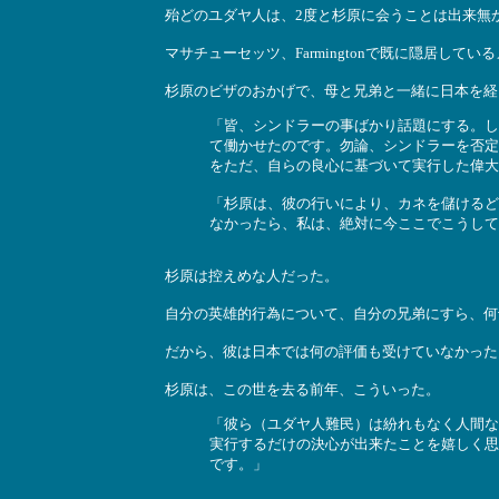
殆どのユダヤ人は、2度と杉原に会うことは出来無
マサチューセッツ、Farmingtonで既に隠居し
杉原のビザのおかげで、母と兄弟と一緒に日本を経
「皆、シンドラーの事ばかり話題にする。し
て働かせたのです。勿論、シンドラーを否定
をただ、自らの良心に基づいて実行した偉大
「杉原は、彼の行いにより、カネを儲けるど
なかったら、私は、絶対に今ここでこうして
杉原は控えめな人だった。
自分の英雄的行為について、自分の兄弟にすら、何
だから、彼は日本では何の評価も受けていなかった
杉原は、この世を去る前年、こういった。
「彼ら（ユダヤ人難民）は紛れもなく人間な
実行するだけの決心が出来たことを嬉しく思
です。」