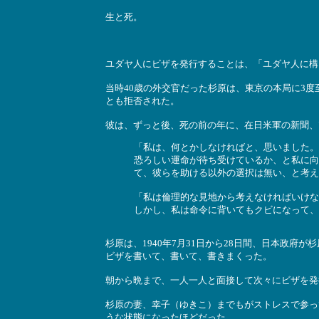
生と死。
ユダヤ人にビザを発行することは、「ユダヤ人に構
当時40歳の外交官だった杉原は、東京の本局に3
とも拒否された。
彼は、ずっと後、死の前の年に、在日米軍の新聞、"Star
「私は、何とかしなければと、思いました。
恐ろしい運命が待ち受けているか、と私に向
て、彼らを助ける以外の選択は無い、と考え
「私は倫理的な見地から考えなければいけな
しかし、私は命令に背いてもクビになって、
杉原は、1940年7月31日から28日間、日本政
ビザを書いて、書いて、書きまくった。
朝から晩まで、一人一人と面接して次々にビザを発
杉原の妻、幸子（ゆきこ）までもがストレスで参っ
うな状態になったほどだった。