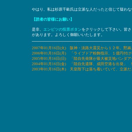
やはり、私は杉原千畝氏は立派な人だったと信じて疑わな
【読者の皆様にお願い】
是非、
エンピツの投票ボタン
をクリックして下さい。皆さ
があります。よろしく御願いいたします。
2007年01月16日(火) 阪神・淡路大震災から１２年。黙祷
2006年01月16日(月) 「ライブドア粉飾指示、１億
2005年01月16日(日) 「陸自先発隊が最大被災地バ
2004年01月16日(金) 「陸自先遣隊、成田空港を出発」 Sein(=b
2003年01月16日(木) 天皇陛下は落ち着いていて、