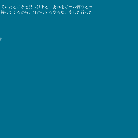
っていたところを見つけると「あれをボール言うとっ
て持ってくるから、分かってるやろな。あした行った
新
。