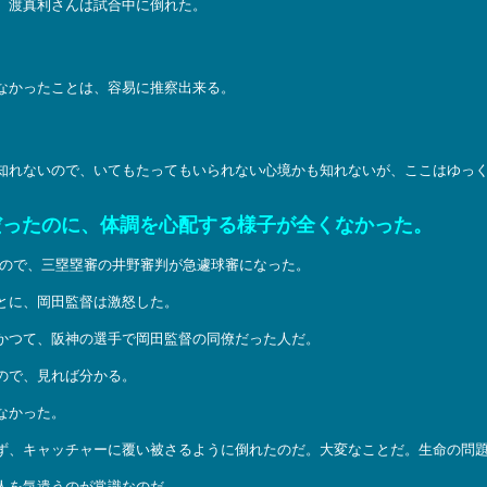
、渡真利さんは試合中に倒れた。
なかったことは、容易に推察出来る。
知れないので、いてもたってもいられない心境かも知れないが、ここはゆっ
だったのに、体調を心配する様子が全くなかった。
たので、三塁塁審の井野審判が急遽球審になった。
とに、岡田監督は激怒した。
かつて、阪神の選手で岡田監督の同僚だった人だ。
ので、見れば分かる。
なかった。
ず、キャッチャーに覆い被さるように倒れたのだ。大変なことだ。生命の問
人を気遣うのが常識なのだ。