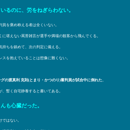
ているのに、労をねぎらわない。
判員を褒め称える者は全くいない。
くに堪えない罵詈雑言が選手や満場の観客から飛んでくる。
気持ちを鎮めて、次の判定に備える。
レスを抱えていることは想像に難くない。
グの渡真利 克則(とまり・かつのり)審判員が試合中に倒れた
。
が、暫く自宅静養すると書いてある。
さんも心臓だった。
けではない。