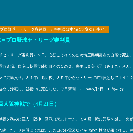
プロ野球セ・リーグ審判員」←審判員は本当に大変な仕事だ。
歳＝プロ野球セ・リーグ審判員
球セ・リーグ審判員）５日、心筋こうそくのため埼玉県朝霞市の自宅で死去
霞市斎場。自宅は朝霞市膝折町４の５の６。喪主は妻美代子（みよこ）さん
位で広島入り。８４年に退団後、８５年からセ・リーグ審判員として１４１
て帰宅し、就寝中に死亡した。毎日新聞 2006年5月5日 19時49分
人阪神戦で（4月21日）
球審を務めた巨人－阪神１回戦（東京ドーム）で４回、脈に異常を感じ、突
入院した。セ連盟によれば、この日の心電図などを含めた検査結果で後日、