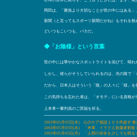
岡田は、「勝負より大切なことが世の中にはある」
新聞（と言ってもスポーツ新聞だがね）もそれを咎
どいつもこいつも、バカだ。
◆「お陰様」という言葉
世の中には華やかなスポットライトを浴びて、晴れ
しかし、彼らがそうしていられるのは、光の陰で「
だから、日本人はそういう「陰」の人々に「様」を
この気持ちを忘れた者は、「オモテ」にいる資格が
上本孝一審判員のご冥福を祈る。
2005年05月05日(木) 心のケア相談１００件
2004年05月05日(水) 「米軍、イラク人負傷
2003年05月05日(月) 「人間の存在を少しで