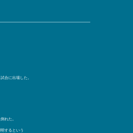
。
。
２試合に出場した。
然倒れた。
判明するという