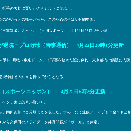
、捕手の矢野に覆いかぶさるように倒れた。
つのがやっとの様子だった。このため試合は９分間中断。
塁審に入った。 （日刊スポーツ） - 4月21日23時48分更新
院＝プロ野球（時事通信） - 4月22日20時1分更新
人－阪神1回戦（東京ドーム）で球審を務めた際に倒れ、東京都内の病院に入
場復帰はその結果を待ってからとなる。
ポーツニッポン） - 4月22日6時2分更新
。ベンチ裏に怒号が響いた。
ら、岡田監督は会見場に姿を現した。李の一発で連敗ストップも貯金１も全
１から久保田のスライダーを井野球審が「ボール」と判定。