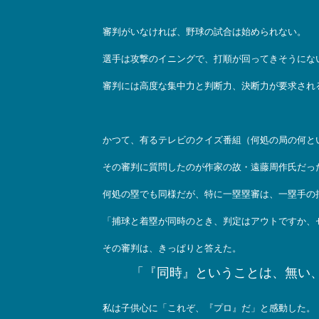
審判がいなければ、野球の試合は始められない。
選手は攻撃のイニングで、打順が回ってきそうにな
審判には高度な集中力と判断力、決断力が要求され
かつて、有るテレビのクイズ番組（何処の局の何と
その審判に質問したのが作家の故・遠藤周作氏だっ
何処の塁でも同様だが、特に一塁塁審は、一塁手の
「捕球と着塁が同時のとき、判定はアウトですか、
その審判は、きっぱりと答えた。
「『同時』ということは、無い
私は子供心に「これぞ、『プロ』だ」と感動した。