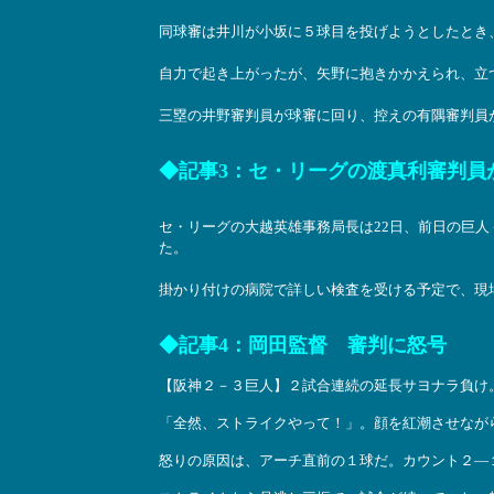
同球審は井川が小坂に５球目を投げようとしたとき
自力で起き上がったが、矢野に抱きかかえられ、立
三塁の井野審判員が球審に回り、控えの有隅審判員が三塁
◆記事3：セ・リーグの渡真利審判員が退
セ・リーグの大越英雄事務局長は22日、前日の巨
た。
掛かり付けの病院で詳しい検査を受ける予定で、現
◆記事4：岡田監督 審判に怒号 （ス
【阪神２－３巨人】２試合連続の延長サヨナラ負け
「全然、ストライクやって！」。顔を紅潮させなが
怒りの原因は、アーチ直前の１球だ。カウント２―