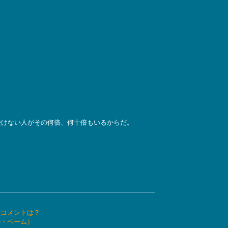
受けない人がその何倍、何十倍もいるからだ。
かコメントは？
ル・ベーム）