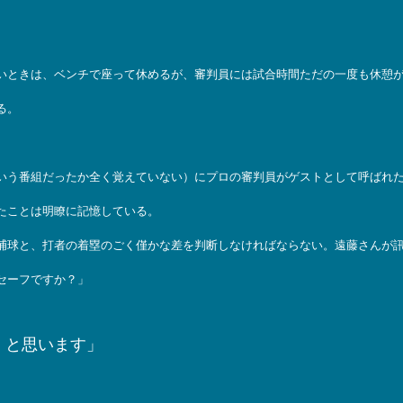
いときは、ベンチで座って休めるが、審判員には試合時間ただの一度も休憩
る。
いう番組だったか全く覚えていない）にプロの審判員がゲストとして呼ばれ
たことは明瞭に記憶している。
捕球と、打者の着塁のごく僅かな差を判断しなければならない。遠藤さんが
セーフですか？」
、と思います」