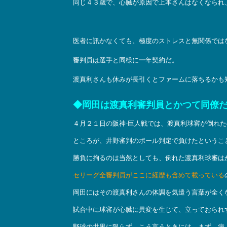
同じ４３歳で、心臓が原因で上本さんはなくなられ
医者に訊かなくても、極度のストレスと無関係では
審判員は選手と同様に一年契約だ。
渡真利さんも休みが長引くとファームに落ちるかも
◆岡田は渡真利審判員とかつて同僚
４月２１日の阪神-巨人戦では、渡真利球審が倒れ
ところが、井野審判のボール判定で負けたというこ
勝負に拘るのは当然としても、倒れた渡真利球審は
セリーグ全審判員がここに経歴も含めて載っている
岡田にはその渡真利さんの体調を気遣う言葉が全く
試合中に球審が心臓に異変を生じて、立っておられ
野球の世界に限らず、こう言うときには、まず、病