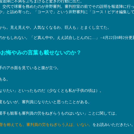
報道陣に不満をぶちまけると驚きの行動に出た。
、交代で球審を務めたのが井野審判。審判控室の前でその説明を報道陣に行
や」と詰め寄った。「コースで」という井野審判に「コース！ビデオ編集し
から。見え見えや。人気なくなるわ、巨人も」とまくし立てた。
もしれない。「ど真ん中や。ええ試合しとんのに…」 - 4月22日6時2分更
のお悔やみの言葉も載せないのか？
手のアホ面を見ていると腹が立つ。
ある。
なりたい」といったものだ（少なくとも私が子供の頃は）。
度もないが、審判員になりたいと思ったことがある。
選手も観客も審判員の労をねぎらうものはいない」ことに関しては、
選手・監督を称えても、審判員の労をねぎらう人は、いない。
をお読みいただきたい