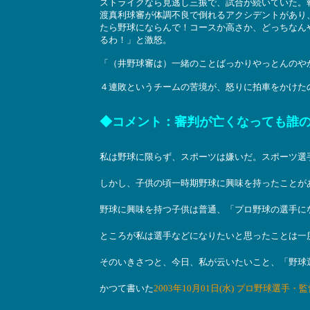
ストライクなら見逃し三振で、試合が続いていた。
渡真利球審が体調不良で倒れるアクシデントがあり
たら野球にならんで！コースか高さか、どっちなん
るわ！」と激怒。
「（井野球審は）一緒のことばっかりやっとんのや
４連敗というチームの苦境が、怒りに拍車をかけたのか
◆コメント：審判が亡くなっても誰
私は野球に限らず、スポーツは嫌いだ。スポーツ選
しかし、子供の頃一時期野球に興味を持ったことが
野球に興味を持つ子供は普通、「プロ野球の選手に
ところが私は選手などになりたいと思ったことは一
そのいきさつと、今日、私が云いたいこと、「野球
かつて書いた
2003年10月01日(水) プロ野球