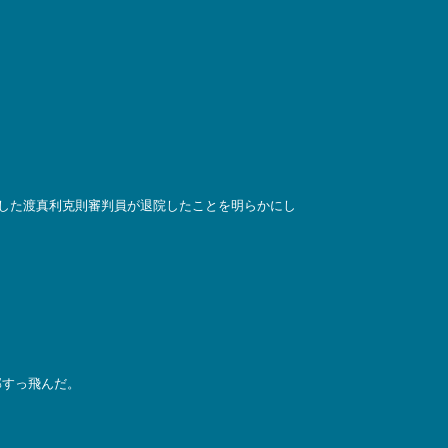
院した渡真利克則審判員が退院したことを明らかにし
部すっ飛んだ。