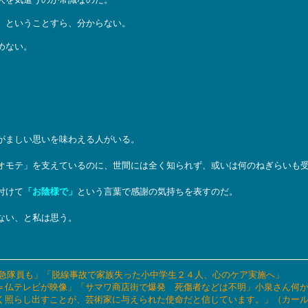
、ということすら、分からない。
めない。
がましい思いを味わえる人がいる。
オモテ」を支えているのに、世間には全く知られず、或いは何のねぎらいも
付けて
「お陰様で」
という言葉で感謝の気持ちを表すのだ。
ない、と私は思う。
超す 救急隊員も」「脱線事故で家族失った小中学生２４人、心のケア実施へ」
者射殺＝仏テレビが映像」「サマワ商店街で爆発 死傷者などは不明」小泉さん何
も明るく照らし出すことが、芸術家に与えられた使命だと信じています。」（カー