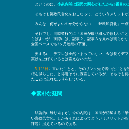
というのに、
小泉内閣は国民の関心がしたから3番目の
そもそも郵政民営化をおこなって、どういうメリットが
みんな、何がよいのか分からない、「郵政民営化」一点
それでも、同時並行的に「国民が取り組んで欲しいこと
らばよいが、実際には、記事２、記事３を見れば明らかな
全国ベースでも7ヶ月連続の下落。
要するに、デフレは全然止まっていない。今は長くデフ
実効を上げているとは言えないのだ。
5月23日
に書いたことと、そのリンク先で書いたことを
権を減らした、と得意そうに宣言しているが、そもそも何
たことは忘れたふりをしている。
◆素朴な疑問
結論的に繰り返すが、今の内閣は、国民が切望する「景気
い郵政民営化、しかもそれによってどういうメリットがあ
課題に据えているのである。