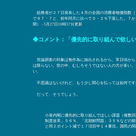
総務省が２７日発表した４月の全国の消費者物価指数（
で９７・７と、前年同月に比べて０・２％下落した。７か
聞） - 5月27日10時57分更新
◆コメント：「優先的に取り組んで欲し
世論調査の対象は無作為に抽出されるから、常日頃から
は限らない。世の中、むしろそうではない人の方が多い。
い。
不思議はないけれど、もう少し関心を払っては如何です
だって、そうでしょう。
小泉内閣に優先的に取り組んでほしい課題（複数回
制度改革」５６％、「北朝鮮問題」３５％などの順
と同２ポイント減で１７項目中１４番目。国民の関