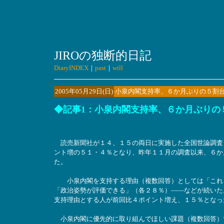
JIROの独断的日記
DiaryINDEX
｜
past
｜
will
2005年05月29日(日)
小泉内閣支持率、６か月ぶりの５割
◆記事1：小泉内閣支持率、６か月ぶりの
読売新聞社が１４、１５の両日に実施した全国世論調査
ント増の５１・４％となり、昨年１１月の調査以来、６か
た。
小泉内閣を支持する理由（複数回答）としては「これま
「政治姿勢が評価できる」（各２８％）――などが続いた
支持理由とする人が前回比４ポイント増え、１５％となっ
小泉内閣に優先的に取り組んでほしい課題（複数回答）