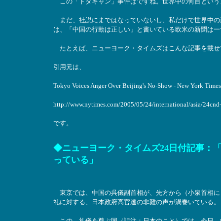
この「ドタキャン」事件はですね。世界中の何百という
まだ、社説にまではなっていないし、私だけで世界中の
は、「中国の行動は正しい」と書いている欧米の新聞は一
たとえば、ニューヨーク・タイムズはこんな記事を載せ
引用元は、
Tokyo Voices Anger Over Beijing's No-Show - New York Times
http://www.nytimes.com/2005/05/24/international/asia/24cnd
です。
◆ニューヨーク・タイムズ24日付記事：
っている」
東京では、中国の呉儀副首相が、先方から（小泉首相に
礼に対する、日本政府高官達の非難の声が渦巻いている。
この、礼儀を尊ぶ国（訳注：日本のこと）では、今日、