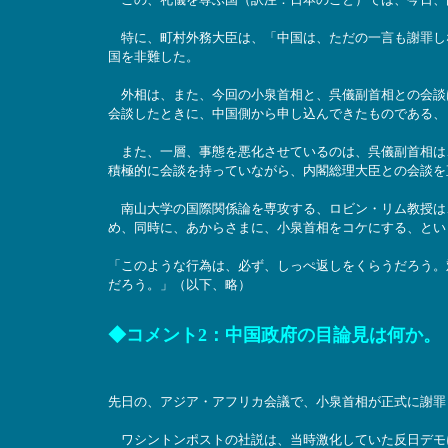
特に、町村外務大臣は、「中国は、ただの一言も謝罪し
国を非難した。
外相は、また、今回の小泉首相と、呉儀副首相との会談は
会談したときに、中国側から申し込んできたものである、
また、一層、事態を悪化させているのは、呉儀副首相は
積極的に会談を持っていながら、内閣総理大臣との会談を
南山大学の国際関係論を専攻する、ロビン・リム教授は
め、同時に、あからさまに、小泉首相をコケにする、とい
「このような行為は、必ず、しっぺ返しをくらうだろう。
だろう。」（以下、略）
◆コメント2：中国政府の目論見は何か。
先日の、アジア・アフリカ会議で、小泉首相が正式に謝罪
ワシントンポストの社説は、当時激化していた反日デモ