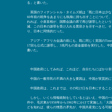
る」と書いた。
英国のフィナンシャル・タイムズ紙は「既に日本は少なく
60年前の戦争をあまりにも執拗に持ち出すことについて
れれば、小泉首相が、国際会議の席で再び謝罪したという
減、この日本の謝罪を受け入れる寛容さを示すべきだ。そ
り、日本に同情的だった。
アジア・アフリカ会議の前にも、既に同じく英国のTim
17回も公式に謝罪し、3兆円もの資金援助を実行した。
書いた。
中国政府にしてみれば、これほど、自分たちにばかり非
中国の一般市民の不満の大きな要因は、中国が実質的に
中国政府は、これまでは、その吐け口を日本にすること
しかし、いくら情報統制をしているとはいえ、中国の一
件や、毛沢東が1958年から1962年にかけて実施した「
どを知れば、彼らの憎悪の矛先が、中国共産党になる可能