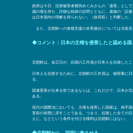
政府は９日、拉致被害者横田めぐみさんの「遺骨」として
議の場を持ち、詳細な経緯の説明とともに、虚偽の「証拠
は日本国内の理解を得られない」（政府筋）と判断した。
また、北朝鮮への食糧支援の未実施分については当面見
◆コメント：日本の主権を侵害したと認める国
北朝鮮は、金正日が、自国の工作員が日本人を拉致したこ
日本人を拉致するために、北朝鮮の工作員は、秘密裏に日
る。
国連憲章が出来る前であるならば、これだけで、日本が北
ある。
現代の国際法においても、主権を侵害した国家は、相手国
害前の状態に戻すことである。つまり、拉致した全ての日
えに、などという条件を付ける権利は北朝鮮にはない。
◆北朝鮮から、説明に来させろ。