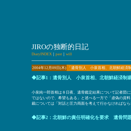
JIROの独断的日記
DiaryINDEX
｜
past
｜
will
2004年12月09日(木)
「遺骨別人 小泉首相、北朝鮮経済
◆記事1：遺骨別人 小泉首相、北朝鮮経済制
小泉純一郎首相は８日夜、遺骨鑑定結果について記者団に
ではないので、希望もある」と述べる一方で「虚偽の資料
裁については「対話と圧力両面を考えて行かなければなら
◆記事2：北朝鮮の責任明確化を要求 遺骨問