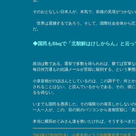
る。
そのおとなしい日本人が、本気で、前後の見境がつかない
世界は震撼するであろう。そして、国際社会全体から圧
だ。
◆国民もBlogで「北朝鮮はけしからん」と云
政治は数である。選挙で多数を得られれば、勝てば官軍な
毎日何万通もの抗議メールが官邸に殺到する、という事態
小泉首相がのほほんとしているのは、この調子で、何とか
されることはない、と読んでいるからである。その、彼に
るを得ない。
いまでも国民を愚弄した、その場限りの発言しかしないの
一人一人が、この、目の前のパソコンから首相官邸に「真
本当に横田めぐみさん達を救いたければ、そうするべきだ
2003年12月09日(火) 小泉首相イラク自衛隊派遣で