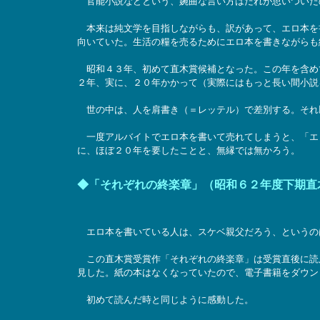
官能小説などという、婉曲な言い方はだれが思いついた
本来は純文学を目指しながらも、訳があって、エロ本を
向いていた。生活の糧を売るためにエロ本を書きながらも
昭和４３年、初めて直木賞候補となった。この年を含め
２年、実に、２０年かかって（実際にはもっと長い間小説
世の中は、人を肩書き（＝レッテル）で差別する。それ
一度アルバイトでエロ本を書いて売れてしまうと、「エ
に、ほぼ２０年を要したことと、無縁では無かろう。
◆「それぞれの終楽章」（昭和６２年度下期直
エロ本を書いている人は、スケベ親父だろう、というの
この直木賞受賞作「それぞれの終楽章」は受賞直後に読
見した。紙の本はなくなっていたので、電子書籍をダウン
初めて読んだ時と同じように感動した。