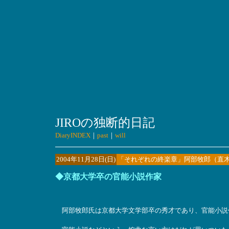
JIROの独断的日記
DiaryINDEX
｜
past
｜
will
2004年11月28日(日)
「それぞれの終楽章」阿部牧郎（直
◆京都大学卒の官能小説作家
阿部牧郎氏は京都大学文学部卒の秀才であり、官能小説