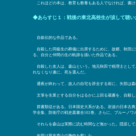
これほどの本は、教育も教養もある人でなければ、書け
◆あらすじ１：戦後の東北高校生が涙して聴い
自叙伝的な作品である。
自殺した同級生の葬儀に出席するために、故郷、秋田に
る、自分と仲間の生の軌跡を描いた作品である。
自殺した友人は、森山という。地元秋田で税理士として
れなくなり遂に、死を選んだ。
通夜が終わって、故人の自宅を辞去する前に、矢部は森
文筆を生業とする自分をはるかに上回る蔵書を、自殺し
群書類従がある。日本国史大系がある。岩波の日本古典
学全集、防衛庁の戦史叢書全102巻、さらに、ブルーノ
それらを森山は実際に読む時間など無かった。隠居して
矢部は親友森山の胸中を察した