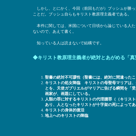
しかし、とにかく、今回（前回もだが）ブッシュが勝っ
ことだ。ブッシュ自らもキリスト教原理主義者である。
本件に関しては、米国について日頃から論じている人た
ないので、あえて書く。
知っている人は読まないで結構です。
◆キリスト教原理主義者が絶対とあがめる「真
聖書の絶対不可謬性（聖書には、絶対に間違ったこ
キリストの処女降臨 キリストの母聖母マリアは、
とを、天使ガブリエルがマリアに告げる瞬間を「受
画家が、画題にしている。
人類の罪に対するキリストの代理贖罪（（キリスト
あり、人となったキリストが十字架の死によってあ
キリストの身体的復活
地上へのキリストの降臨