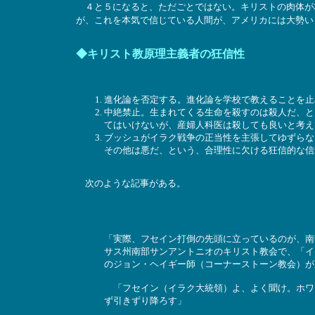
４と５になると、ただごとではない。キリストの肉体が
が、これを本気で信じている人間が、アメリカには大勢い
◆キリスト教原理主義者の狂信性
進化論を否定する。進化論を学校で教えることを止
中絶禁止。生まれてくる生命を殺すのは殺人だ、と
てはいけないが、産婦人科医は殺しても良いと考え
ブッシュがイラク戦争の正当性を主張してゆずらな
その他は悪だ、という、合理性に欠ける狂信的な信
次のような記事がある。
「実際、フセイン打倒の先頭に立っているのが、南部
サス州南部サンアントニオのキリスト教会で、「イ
のジョン・ヘイギー師（コーナーストーン教会）が
「フセイン（イラク大統領）よ、よく聞け。ホワ
ず引きずり降ろす」