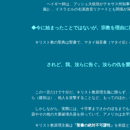
ヘイギー師は、ブッシュ大統領がテキサス州知事
義]）、イスラエルの右派政党リクードとも関係が深
◆今に始まったことではないが、宗教を理由に
キリスト教の聖典は聖書で、マタイ福音書（マタイ伝）
されど、我、汝らに告ぐ。汝らの仇を
この一言だけで十分だ。キリスト教原理主義に限らず、
ら（建前は）、他人を攻撃することなど、もってのほか。
しかしながら、実際には、十字軍までさかのぼるまでも
器やその他の大量破壊兵器を持っていて、アメリカは太平
キリスト教原理主義は
「聖書の絶対不可謬性」
を前提と