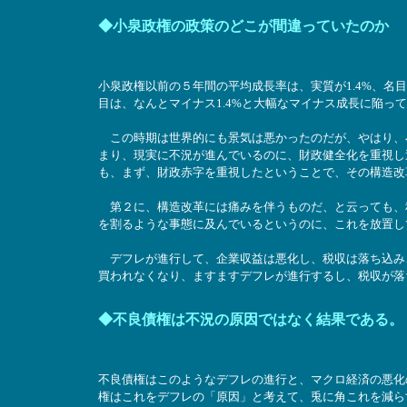
◆小泉政権の政策のどこが間違っていたのか
小泉政権以前の５年間の平均成長率は、実質が1.4%、名目
目は、なんとマイナス1.4%と大幅なマイナス成長に陥っ
この時期は世界的にも景気は悪かったのだが、やはり、
まり、現実に不況が進んでいるのに、財政健全化を重視し
も、まず、財政赤字を重視したということで、その構造改
第２に、構造改革には痛みを伴うものだ、と云っても、
を割るような事態に及んでいるというのに、これを放置し
デフレが進行して、企業収益は悪化し、税収は落ち込み
買われなくなり、ますますデフレが進行するし、税収が落
◆不良債権は不況の原因ではなく結果である。
不良債権はこのようなデフレの進行と、マクロ経済の悪化
権はこれをデフレの「原因」と考えて、兎に角これを減ら