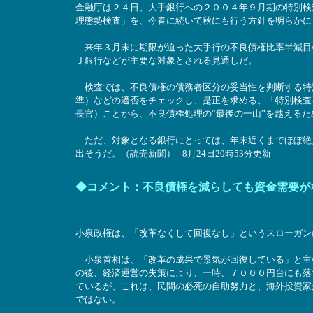
金融庁は２４日、大手銀行への２００４年９月期の特別検
理態勢検査」を、今春に続いて秋にも行う方針を明らかに
来年３月末に期限が迫った大手行の不良債権比率半減目
Ｊ銀行などが主要な対象とされる見通しだ。
検査では、不良債権の債務者区分の妥当性を判断する特
準）などの適否をチェックし、是正を求める。「特別検査
長官）ことから、不良債権処理の“最後の一山”を越える
ただ、対象となる銀行にとっては、年末近くまでほぼ絶
出そうだ。（読売新聞） - 8月24日20時53分更新
◆コメント：不良債権を減らしても資金需要が
小泉政権は、「改革なくして回復なし」というスローガン
小泉首相は、「改革の成果で景気が回復している」と主
の後、経済運営の失策により、一時、７０００円台にも落
ているが、これは、民間の必死の自助努力と、海外投資家
ではない。