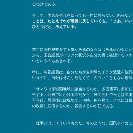
るわけである。
そして、国民がそれを知っても一向に怒らない。怒らない
ことは、たとえそれが道義に反していても、「まあ、いい
ひとつだと、考えている。
本当に海外視察をする気があるのならば（ある訳がないが
から、国会議員がイラクの状況を自分の目で確認するべき
いというのもあきれる。
特に、与党議員は、自分たちが自衛隊のイラク派遣を強行
いうのに、自分はそんな危なくて、面白いこともない場所
「サマワは非戦闘地域に該当するのか。多国籍軍に参加し
告する。公費で出かけるのだから、民間会社で云えば出張
可を得、帰国後には現地で、何時、何を見て、それには費
の政策に応用するのか、報告するのが筋である。
仕事とは、そういうものだ。今のような、国民をバカに