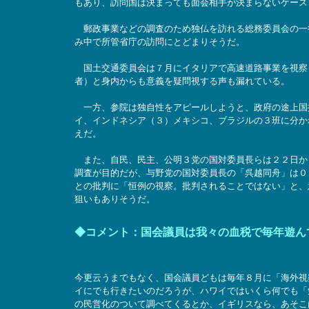
もあり、訪問国は決まっても面会相手が決まらないケース
郵政事業などの調査のため独仏を訪れる総務委員会の一
み中で所管省庁の訪問にとどまりそうだ。
国土交通委員会は７月にイタリアで高速道路事業を視察
者）と身内からも意義を疑問視する声も漏れている。
一方、参院は独自性をアピールしようと、政府の途上国
イ、インドネシア（３）メキシコ、ブラジルの３班に分か
えだ。
また、自民、民主、公明３党の国対委員長らは２２日か
調査が目的だが、与野党の国対委員長の「呉越同舟」は０
との批判に「恒例の視察。批判されることではない」と、
狙いもありそうだ。
◆コメント：国会議員は我々の血税で毎年遊ん
今更云うまでもなく、国会議員どもは毎年８月に「海外視
イにでも行きたいのだろうが、ハワイではいくら何でも「
の民営化のついて調べてくるとか、イギリスなら、あそこ