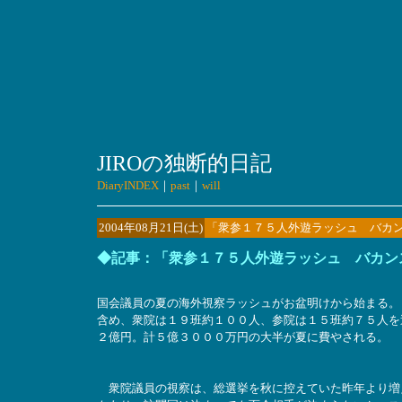
JIROの独断的日記
DiaryINDEX
｜
past
｜
will
2004年08月21日(土)
「衆参１７５人外遊ラッシュ バカ
◆記事：「衆参１７５人外遊ラッシュ バカン
国会議員の夏の海外視察ラッシュがお盆明けから始まる。
含め、衆院は１９班約１００人、参院は１５班約７５人を
２億円。計５億３０００万円の大半が夏に費やされる。
衆院議員の視察は、総選挙を秋に控えていた昨年より増