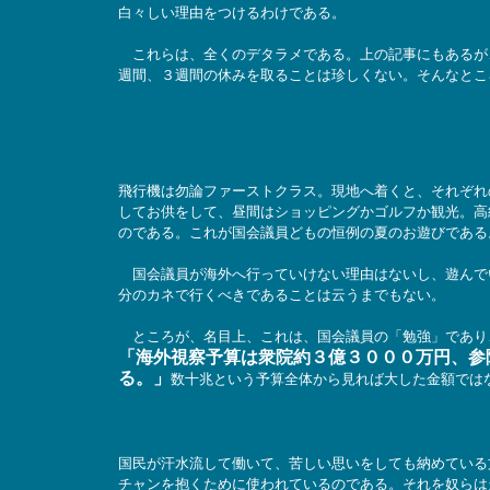
白々しい理由をつけるわけである。
これらは、全くのデタラメである。上の記事にもあるが
週間、３週間の休みを取ることは珍しくない。そんなとこ
飛行機は勿論ファーストクラス。現地へ着くと、それぞれ
してお供をして、昼間はショッピングかゴルフか観光。高
のである。これが国会議員どもの恒例の夏のお遊びである
国会議員が海外へ行っていけない理由はないし、遊んで
分のカネで行くべきであることは云うまでもない。
ところが、名目上、これは、国会議員の「勉強」であり
「海外視察予算は衆院約３億３０００万円、参
る。」
数十兆という予算全体から見れば大した金額では
国民が汗水流して働いて、苦しい思いをしても納めている
チャンを抱くために使われているのである。それを奴らは