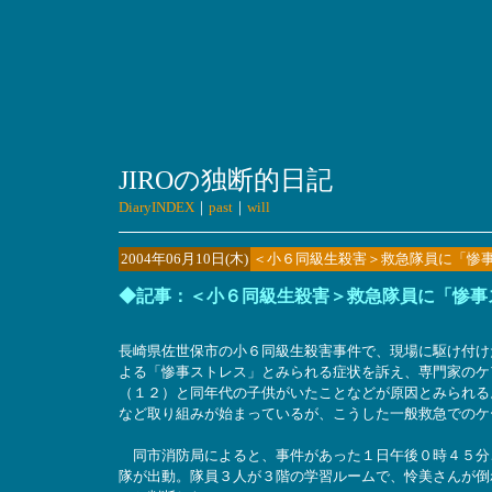
JIROの独断的日記
DiaryINDEX
｜
past
｜
will
2004年06月10日(木)
＜小６同級生殺害＞救急隊員に「惨事
◆記事：＜小６同級生殺害＞救急隊員に「惨事
長崎県佐世保市の小６同級生殺害事件で、現場に駆け付け
よる「惨事ストレス」とみられる症状を訴え、専門家のケ
（１２）と同年代の子供がいたことなどが原因とみられる
など取り組みが始まっているが、こうした一般救急でのケ
同市消防局によると、事件があった１日午後０時４５分
隊が出動。隊員３人が３階の学習ルームで、怜美さんが倒