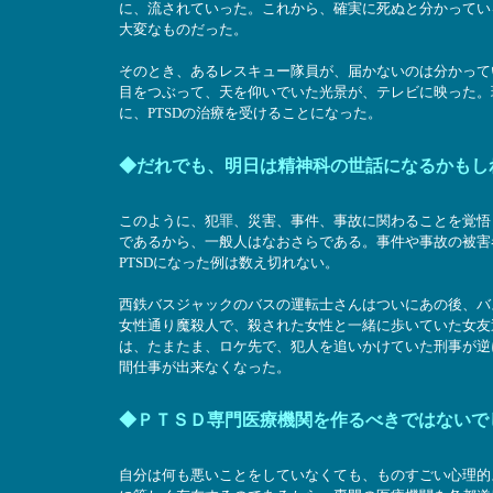
に、流されていった。これから、確実に死ぬと分かってい
大変なものだった。
そのとき、あるレスキュー隊員が、届かないのは分かって
目をつぶって、天を仰いでいた光景が、テレビに映った。
に、PTSDの治療を受けることになった。
◆だれでも、明日は精神科の世話になるかもし
このように、犯罪、災害、事件、事故に関わることを覚悟
であるから、一般人はなおさらである。事件や事故の被害
PTSDになった例は数え切れない。
西鉄バスジャックのバスの運転士さんはついにあの後、バ
女性通り魔殺人で、殺された女性と一緒に歩いていた女友
は、たまたま、ロケ先で、犯人を追いかけていた刑事が逆
間仕事が出来なくなった。
◆ＰＴＳＤ専門医療機関を作るべきではないで
自分は何も悪いことをしていなくても、ものすごい心理的