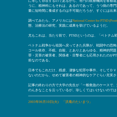
に等しく存在するのであるから、専門の医療機関を各都道
うに、精神科にもそれは、あるのであって、うつ病の専門家
量に短時間に養成するのは不可能だろうが、すぐには出来
調べてみたら、アメリカには
National Center for PTSD (Postt
態、治療法の研究、実践に成果を挙げているようだ。
尤もこれは、当たり前で、PTSDというのは、「ベトナム
ベトナム戦争から祖国へ戻ってきた兵隊が、戦闘中の恐怖
コール依存、不眠、自殺、とありとあらゆる、精神的問題
罪・災害の被害者、関係者・目撃者にも応用されたのがP
前なのである。
日本でもこれだけ、残虐、凄惨な犯罪や事件、そしてＤＶ（Dom
ないのだから、せめて被害者の精神的なケアぐらい充実さ
記事の終わりの方で大学の先生が「一般救急のケースで、
のんきなことを云っているが、珍しくてはいけないのでは
2003年06月10日(火) 「洪庵のたいまつ」