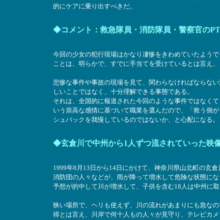
的にケアに乗り出すべきだ。
◆コメント：救急隊員・消防隊員・警察官のPT
今回の少女の犯行現場はかなり凄惨をきわめていたようで
ことは、明らかで、すでに手当てを受けているとは言え、
悲惨な事件や事故の現場を見て、関わらなければならない
しいことではなく、十分理解できる事態である。
それは、全国的に報道された今回のような事件ではなくて
いう崇高な感情に基づいて職業を選んだので、「救う側が
シュバックを我慢しているのではないか、と心配になる。
◆玄倉川で中州から1人ずつ流されていった映
1999年8月13日から14日にかけて、神奈川県山北町の
消防団の人々などが、雨が降って増水して危険な状態にな
予想が的中して川が増水して、子供を含む18人は中州に
狭い場所で、ヘリも使えず、川の流れがあまりにも急なの
得とは言え、川岸で何十人もの人々が見守り、テレビカメ