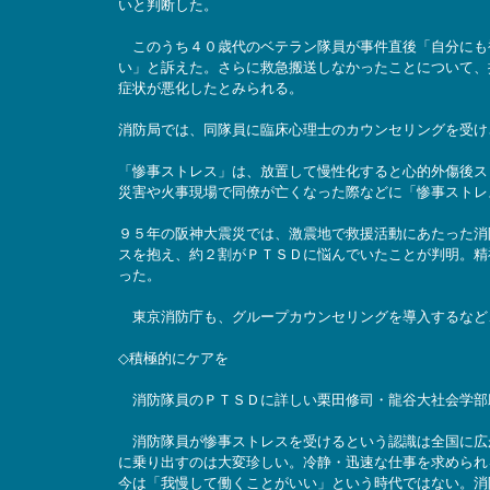
いと判断した。
このうち４０歳代のベテラン隊員が事件直後「自分にも
い」と訴えた。さらに救急搬送しなかったことについて、
症状が悪化したとみられる。
消防局では、同隊員に臨床心理士のカウンセリングを受け
「惨事ストレス」は、放置して慢性化すると心的外傷後ス
災害や火事現場で同僚が亡くなった際などに「惨事ストレ
９５年の阪神大震災では、激震地で救援活動にあたった消
スを抱え、約２割がＰＴＳＤに悩んでいたことが判明。精
った。
東京消防庁も、グループカウンセリングを導入するなど
◇積極的にケアを
消防隊員のＰＴＳＤに詳しい栗田修司・龍谷大社会学部
消防隊員が惨事ストレスを受けるという認識は全国に広
に乗り出すのは大変珍しい。冷静・迅速な仕事を求められ
今は「我慢して働くことがいい」という時代ではない。消