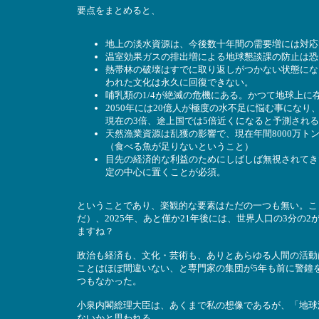
要点をまとめると、
地上の淡水資源は、今後数十年間の需要増には対応
温室効果ガスの排出増による地球懇談課の防止は恐
熱帯林の破壊はすでに取り返しがつかない状態にな
われた文化は永久に回復できない。
哺乳類の1/4が絶滅の危機にある。かつて地球上
2050年には20億人が極度の水不足に悩む事にな
現在の3倍、途上国では5倍近くになると予測される
天然漁業資源は乱獲の影響で、現在年間8000万トン
（食べる魚が足りないということ）
目先の経済的な利益のためにしばしば無視されてき
定の中心に置くことが必須。
ということであり、楽観的な要素はただの一つも無い。こ
だ）、2025年、あと僅か21年後には、世界人口の3分
ますね？
政治も経済も、文化・芸術も、ありとあらゆる人間の活動
ことはほぼ間違いない、と専門家の集団が5年も前に警鐘
つもなかった。
小泉内閣総理大臣は、あくまで私の想像であるが、「地球
ないかと思われる。