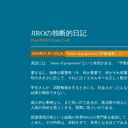
JIROの独断的日記
DiaryINDEX
｜
past
｜
will
2004年01月13日(火)
"Sense of proportion"(平衡感覚）
英語には、"sense of porportion"という表現
要するに、物事の重要性（今、何が重要で、何がそれ程重
性の大きさに応じて、それに注ぐエネルギーを正しく配分
学生さんが、試験勉強をするときにも、社会人が（どんな仕事であれ
結果が期待できない。
個人的な事柄なら、まだ良いのであるが、政治家や役人に"sens
人類の存続を危うくする。実際に危ういのである。
国連環境計画という組織が世界800人の専門家を動員して、
とめた。その内容は、深刻すぎて、呆然となるほどである