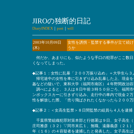
JIROの独断的日記
DiaryINDEX
｜
past
｜
will
2003年10月09日
女性を誘拐・監禁する事件が立て続け
(木)
うか
何だか、あまりにも、似たような手口の犯罪がここ数日
くなってしまった。
◆記事１：女性に乱暴「２００万振り込め」＝大学生ら３
帰宅途中の女性を車に引きずり込み乱暴した上、現金を
姦などの疑いで、東和大学（福岡市南区）４年野間政治容
調べによると、３人は８日午前３時５０分ごろ、福岡市
ンボックスカーに引きずり込み、走行中の車内で現金２万
性を解放した際、「売り飛ばされたくなかったら２００万
◆記事２：＜女高生監禁＞８日間監禁の組員ら４人を逮捕
千葉県警組織犯罪対策本部と行徳署は９日、女子高生（
庄司雅彦（３２）▽同市末広１、無職、遠藤義彦（２１）
年（１６）の４容疑者を逮捕したと発表した。女子高生は