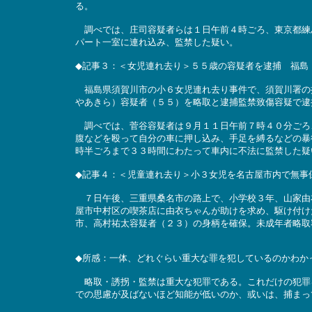
る。
調べでは、庄司容疑者らは１日午前４時ごろ、東京都練
パート一室に連れ込み、監禁した疑い。
◆記事３：＜女児連れ去り＞５５歳の容疑者を逮捕 福島
福島県須賀川市の小６女児連れ去り事件で、須賀川署の
やあきら）容疑者（５５）を略取と逮捕監禁致傷容疑で逮
調べでは、菅谷容疑者は９月１１日午前７時４０分ごろ
腹などを殴って自分の車に押し込み、手足を縛るなどの暴
時半ごろまで３３時間にわたって車内に不法に監禁した疑
◆記事４：＜児童連れ去り＞小３女児を名古屋市内で無事
７日午後、三重県桑名市の路上で、小学校３年、山家由
屋市中村区の喫茶店に由衣ちゃんが助けを求め、駆け付け
市、高村祐太容疑者（２３）の身柄を確保。未成年者略取
◆所感：一体、どれぐらい重大な罪を犯しているのかわか
略取・誘拐・監禁は重大な犯罪である。これだけの犯罪
での思慮が及ばないほど知能が低いのか、或いは、捕まっ