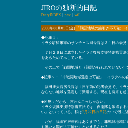
JIROの独断的日記
DiaryINDEX
｜
past
｜
will
2003年08月01日(金)
「戦闘地域の線引き不可能 イ
◆記事１：
イラク駐留米軍のサンチェス司令官は３１日の会見
７月２６日に成立したイラク復興支援特別措置法は
をあらためて示している。
その上で「戦闘地域と（戦闘が行われていない）
◆記事２：「非戦闘地域選定は可能」 イラクへの自
福田康夫官房長官は１日午前の記者会見で、イラク
ならない地域を選定して派遣する。現在も将来も起
◆所感：だから、言わんこっちゃない。
イラク復興支援特別措置法では、自衛隊を派遣する
い」といっている。私は
7月27日の日記
の中で既に
だが、福田官房長官はあくまでも、非戦闘地域に送
も無い人間が「可能だ」といえるんだ？