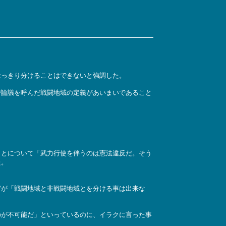
はっきり分けることはできないと強調した。
論議を呼んだ戦闘地域の定義があいまいであること
とについて「武力行使を伴うのは憲法違反だ。そう
た。
官が「戦闘地域と非戦闘地域とを分ける事は出来な
が不可能だ」といっているのに、イラクに言った事