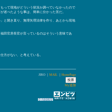
もって現地がどういう状況か調べていなかったので
官が述べたような事は、簡単に分かった筈だ。
」と開き直り、無理矢理法律を作り、あとから現地
福田官房長官が言っているのはそういう意味であ
仕方がない、と考えている。
JIRO ｜
MAIL
｜
HomePage
My追加