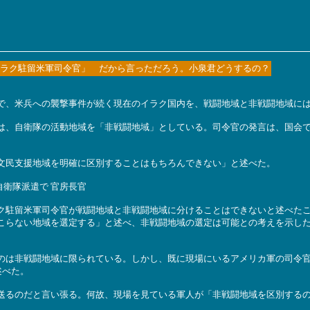
ラク駐留米軍司令官」 だから言っただろう。小泉君どうするの？
で、米兵への襲撃事件が続く現在のイラク国内を、戦闘地域と非戦闘地域に
、自衛隊の活動地域を「非戦闘地域」としている。司令官の発言は、国会で
文民支援地域を明確に区別することはもちろんできない」と述べた。
衛隊派遣で 官房長官
駐留米軍司令官が戦闘地域と非戦闘地域に分けることはできないと述べたこ
こらない地域を選定する」と述べ、非戦闘地域の選定は可能との考えを示し
のは非戦闘地域に限られている。しかし、既に現場にいるアメリカ軍の司令
述べた。
るのだと言い張る。何故、現場を見ている軍人が「非戦闘地域を区別するの