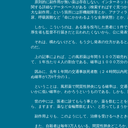
原則的に副作用が無い薬は存在しない。インターネットに
関する詳細なデータベースがある（検索すればすぐ見つか
大な副作用」という箇所には肝機能障害とか、アナフィラ
尿、呼吸困難など『命にかかわるような全身状態）とか、
しかし、こういうのは、ある薬を投与した患者に１件で
厚生省も監督不行届きだと云われたくないから、公に発表
それは、構わないけども、もう少し発表の仕方があると
のだ。
上の記事によれば、この風邪薬は年間５１００万箱売れ
て、１年当たり４人の割合である。確率は１０００万分の
因みに、去年１年間の交通事故死者数（２４時間以内死
ぬ確率が1万6千分の１。
ということは、風邪薬で間質性肺炎になる確率は、交通事
いかに低い確率か、わかろうというものである。しかも、
世の中には、医者に診てもらう事とか、薬を飲むことを
ら、ますます、薬など金輪際飲むまい、と思ってしまうか
副作用よりも、このようにして、治療を受けるべきとき
また、自殺者は毎年3万人もいる。間質性肺炎どころか、