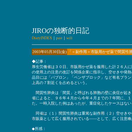
JIROの独断的日記
DiaryINDEX
｜
past
｜
will
2003年05月30日(金)
「＜副作用＞市販用かぜ薬で間質性
◆記事：
厚生労働省は３０日、市販用かぜ薬を服用した計２６人に
の使用上の注意の改訂を関係企業に指示し、空せきや発熱
品目には「パブロン」「ベンザブロック」など有名ブラン
上高の７割近くを占めるという。
間質性肺炎は「間質」と呼ばれる肺胞の壁に炎症が起き
省によると、９６年４月から今年４月までの７年間に、１
た。一時入院した例はあったが、重症化したケースはない
同省は（１）間質性肺炎は重篤な副作用（２）空せきや
市販薬として広く服用されている――として、広く注意喚
◆所感：