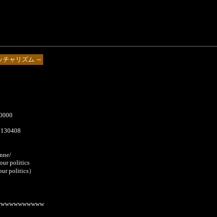
ッチャリズム ～
00000
20130408
onne/
our politics
 our politics）
wwwwwwwww