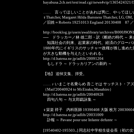
hayabusa.2ch.net/test/read.cgi/news4vip/1365424321/
…… 言ってほしいことがあれば男に、やってほし
♀Thatcher, Margaret Hilda Baroness Thatcher, LG, OM,
／旧姓＝Roberts 19251013 England 20130408 87 ／
http://booklog.jp/users/awalibrary/archives/B000J9ON
── ドラッカー／林 雄二郎・訳《断絶の時代 ～ 来
知識社会の到来、起業家の時代、経済のグローバ
1980年代にイギリスのサッチャー政権が推し進め
が大きな動機を与えたといわれる。
http://d.hatena.ne.jp/adlib/20091204
もしドラ ～ ドラッカリアンの新約 ～
【地】 追悼文集、拝受。
…… ♪ いまこそ名乗らめ 吾こそは サッチスト・ア
（Mail'20040924 to Mr.Eiraku,Masahiro）
http://d.hatena.ne.jp/adlib/20040928
四句八句 ～ 与太郎戯詠集 ～
♀栄楽 祥子 内科医師 19390408 大阪 枚方 200306
http://d.hatena.ne.jp/adlib/20031009
訃報 ～ Pavane pour une Infante defunte ～
[19540402-195503‥] 同志社中学校生徒会長（初