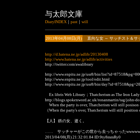
与太郎文庫
DiaryINDEX
｜
past
｜
will
2013年04月08日(月)
直向な女 ～ サッチスト＆サ
http://d.hatena.ne.jp/adlib/20130408
http://www.hatena.ne.jp/adlib/activities
http://twitter.com/awalibrary
http://www.enpitu.ne.jp/usr8/bin/list?id=87518&pg=0
http://www.enpitu.ne.jp/tool/edit.html
http://www.enpitu.ne.jp/usr8/bin/day?id=87518&pg=
Ex libris Web Library；Thatcherism as The Iron Lady
http://blogs.spokenword.ac.uk/ronanmartin/tag/john-d
When the party is over, Thatcherism will still posison 
（When the party's over, Thatcherism will still position
【人】 鉄の女、逝く。
…… サッチャーがこの世から去っちゃったwwwwww
2013/04/08(月) 21:32:01.84 ID:9ty8mmRy0