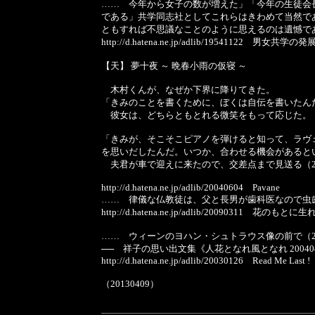
…… 今年から女子の数が増えた」「今年の生徒会
である」共学同志社としてこれらはきわめて当然で
ともすれば不思議なことのように思えるのは遺憾で
http://d.hatena.ne.jp/adlib/19541122 男女共
【天】 夢十夜 ～ 晩春小雨の仮寝 ～
木村くんが、なぜか下界に降りてきた。
「きみのことを書くために、ぼくは自伝を書いたん
彼女は、どちらともとれる微笑をもって応じた。
「きみが、そこそこピアノを弾けると知って、ラヴ
を思いだしたんだ。いつか、合わせる機会があると
夫君が車で迎えに来たので、交差点まで見送る（201304
http://d.hatena.ne.jp/adlib/20040604 Pavane
…… 律儀な仏教徒は、父と長男が歯科医なので虫
http://d.hatena.ne.jp/adlib/20090311 花のも
…… ウィーンのヨハン・シュトラウス像の前で（200
── 祥子の思い出文集《人花となれ風となれ 2004040
http://d.hatena.ne.jp/adlib/20030126 Read Me Last !
（20130409）