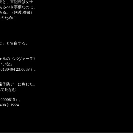
長と、書記長は女子
あるべき事柄なのに、
ある。（阿波 雅敏）
学の発展のために
だ」と告白する。
ェルの《パヴァーヌ》
いいな」
04 23:00 記）。
歯予防デーに殉じた。
とに生れて死なむ
00815）。
8 》P224