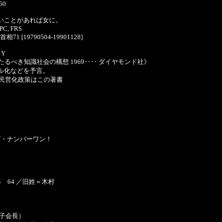
l50
いことがあれば女に。
 PC, FRS
首相71 [19790504-19901128]
1Y
たるべき知識社会の構想 1969‥‥ ダイヤモンド社》
ル化などを予言。
た民営化政策はこの著書
ズ・ナンバーワン！
04 64 ／旧姓＝木村
の女子会長）