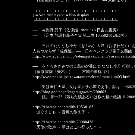
┌┬┬┬┬┬┬┬┬┬┬┬┬┬┬┬┬┬┬┬┬┬┬┬┬┬┬┬┬┬┬┐
↓＝Non-display>
<↑＝Non-display
└┴┴┴┴┴┴┴┴┴┴┴┴┴┴┴┴┴┴┴┴┴┴┴┴┴┴┴┴┴┴┘
── 与謝野 晶子《佐保姫 19090516 日吉丸書房》
── 《定本 与謝野晶子全集 第二巻 19550210 講談社》
── 三尺のたななし小舟（をぶね）大洋（おほわだ）に
人あづからず「佐保姫」── 日本ペンクラブ電子文藝館
http://www.japanpen.or.jp/e-bungeikan/charm/yosanoakiko.ht
── をくろさきみつのこ島の夕暮に たななし小舟 行衛し
（藤原 家隆「夫木」）── 宮城の歌枕（3）
http://www.mni.ne.jp/~t.iwata/utamakura/utamakura03.html
── 男は垂仁天皇、女は皇后サホ姫である。話は『日本
http://blog.goo.ne.jp/kagamigawa/m/200603
── 鏡川 伊一郎《落ちた涙あるいは桜の精の物語 ６ 2006
http://d.hatena.ne.jp/adlib/19530105
涙ぐましも ～ 音痴の教え子 ～
http://d.hatena.ne.jp/adlib/20080428
天使の歌声 ～ 華はどこへ行った？ ～