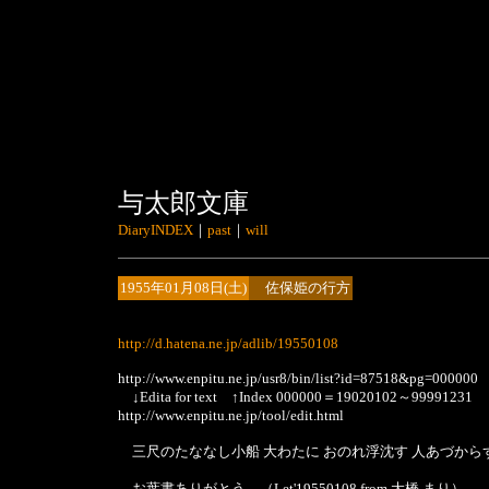
与太郎文庫
DiaryINDEX
｜
past
｜
will
1955年01月08日(土)
佐保姫の行方
http://d.hatena.ne.jp/adlib/19550108
http://www.enpitu.ne.jp/usr8/bin/list?id=87518&pg=000000
↓Edita for text ↑Index 000000＝19020102～99991231
http://www.enpitu.ne.jp/tool/edit.html
三尺のたななし小船 大わたに おのれ浮沈す 人あづから
お葉書ありがとう。（Let'19550108 from 大橋 まり）