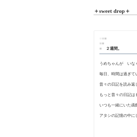
＋sweet drop＋
■
■
■
■
■
■
２週間。
うめちゃんが いな
毎日、時間は過ぎて
昔々の日記を読み返
もっと昔々の日記は
いつも一緒にいた函
アタシの記憶の中に