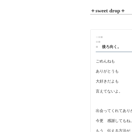
＋sweet drop＋
■
■
■
■
■
■
後ろ向く。
ごめんねも
ありがとうも
大好きだよも
言えてないよ。
出会ってくれてあり
今更 感謝してもね
もう 伝える方法が