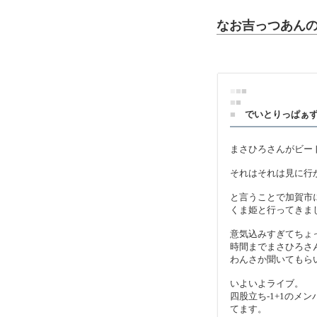
なお吉っつあん
■
■
■
■
■
■
でいとりっぱぁ
まさひろさんがビー
それはそれは見に行
と言うことで加賀市
くま姫と行ってきま
意気込みすぎてちょ
時間までまさひろさ
わんさか聞いてもら
いよいよライブ。
四股立ち-1+1のメ
てます。