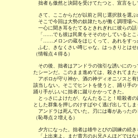
拙者も傲然と決闘を受けてたつと、宣言をし
さて、ここからだが以前と同じ選択肢を選ぶ
そこで今回は大勢の奴隷たちが働く調理場へ
一心に聞き耳をたてるときれぎれに彼らの話
「……でも彼は民衆をそそのかしているとこ
「……メロンの蔵をほじくって、あれをすっ
ふむ、きなくさい噂じゃな。はっきりとはせ
（情報点４得る）
その後、拙者はアンドラの強引な誘いにのっ
たシーンだ。このまま進めては、殺されてまた
アポロが守り神か、酒の神ディオニソスと有
該当しない。そこでヒントを使うと、踊り手の
踊り手がふいに拙者に蹴りかかってきた。
とっさによけたが、なんたること！暗殺者の
とした群集を押しのけすばやく逃げ出してしま
アンドラは死んでいた。刃には毒があったの
（恥辱点２増える）
夕方になった。拙者は雄牛とびの訓練の続き
「上出来よ。まだ貴方のお兄さんほどではな