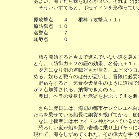
あよい。海でたら我を頼るが良い。それまでは
そういいすてると、ポセイドンを形作ってい
原攻撃点 ４ 棍棒（攻撃点＋１）
原防御点 １０
名誉点 ７
恥辱点 ０
旅を開始すると今まで進んでいない道を選ん
とう。（防御力＋２の鎧の効果、名誉点＋１）
夕方になり例の盗賊どもが居る、エピダウロ
める。奴らと戦うのは分が悪いし、冒険に必要
野宿をすると、乞食や犬畜生のように道端で
が２点加算される。納得できんのぅ。
翌日、ヘラの変身した老婆をおぶって川を渡
さらに翌日には、海辺の都市ケンクレエへ向
たちを乗せている船長に銅貨を投げてから、船
なにせ拙者にはポセイドン神がついているの
恐ろしい嵐が船を襲い岩礁に乗り上げそうに
現れて、海をしずめてくれた。その偉大な手で