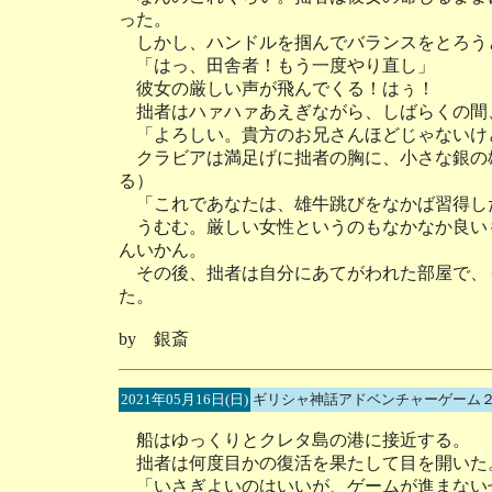
った。
しかし、ハンドルを掴んでバランスをとろう
「はっ、田舎者！もう一度やり直し」
彼女の厳しい声が飛んでくる！はぅ！
拙者はハァハァあえぎながら、しばらくの間
「よろしい。貴方のお兄さんほどじゃないけ
クラビアは満足げに拙者の胸に、小さな銀の
る）
「これであなたは、雄牛跳びをなかば習得し
うむむ。厳しい女性というのもなかなか良い
んいかん。
その後、拙者は自分にあてがわれた部屋で、
た。
by 銀斎
2021年05月16日(日)
ギリシャ神話アドベンチャーゲーム２
船はゆっくりとクレタ島の港に接近する。
拙者は何度目かの復活を果たして目を開いた
「いさぎよいのはいいが、ゲームが進まない