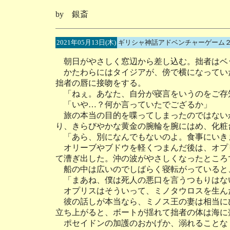
by 銀斎
2021年05月13日(木)
ギリシャ神話アドベンチャーゲーム２
朝日がやさしく窓辺から差し込む。拙者はベ
かたわらにはタイジアが、傍で横になってい
拙者の唇に接吻をする。
「ねぇ。あなた、自分が寝言をいうのをご存
「いや…？何か言っていたでござるか」
旅の本当の目的を喋ってしまったのではない
り、きらびやかな黄金の腕輪を腕にはめ、化粧
「あら、別になんでもないのよ。食事にいき
オリーブやブドウを軽くつまんだ後は、オプ
て漕ぎ出した。沖の波がやさしくなったところ
船の中は広いのでしばらく寝転がっていると
「まあね、僕は死人の悪口を言うつもりはな
オプリスはそういって、ミノタウロスを生ん
彼の話しが本当なら、ミノス王の妻は相当に
立ち上がると、ボートが揺れて拙者の体は海に
ポセイドンの加護のおかげか、溺れることな