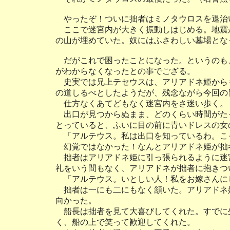
やったぞ！ついに拙者はミノタウロスを退治
ここで迷宮内が大きく振動しはじめる。地震
の山が埋めていた。奴にはふさわしい墓場とな
だがこれで困ったことになった。というのも
がわからなくなったとの事でござる。
史実では兄上テセウスは、アリアドネ姫から
の道しるべとしたようだが、残念ながら今回の
仕方なくあてどもなく迷宮内をさ迷い歩く。
出口が見つからぬまま、どのくらい時間がた
とっていると、ふいに目の前に青いドレスの女
「アルテウス。私は出口を知っているわ。こ
幻覚ではなかった！なんとアリアドネ姫が拙
拙者はアリアドネ姫に引っ張られるように迷
礼をいう間もなく、アリアドネが拙者に抱きつ
「アルテウス。いとしい人！私をお嫁さんに
拙者は一にも二にもなく頷いた。アリアドネ
向かった。
船長は拙者を見て大喜びしてくれた。すでに
く、船の上で笑って歓迎してくれた。