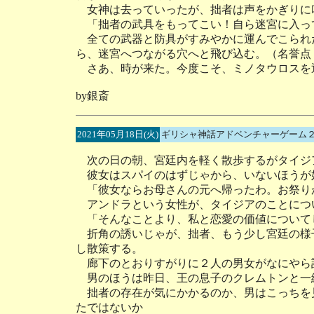
女神は去っていったが、拙者は声をかぎりに
「拙者の武具をもってこい！自ら迷宮に入っ
全ての武器と防具がすみやかに運んでこられ
ら、迷宮へつながる穴へと飛び込む。（名誉点
さあ、時が来た。今度こそ、ミノタウロスを
by銀斎
2021年05月18日(火)
ギリシャ神話アドベンチャーゲーム２
次の日の朝、宮廷内を軽く散歩するがタイジ
彼女はスパイのはずじゃから、いないほうが
「彼女ならお母さんの元へ帰ったわ。お祭り
アンドラという女性が、タイジアのことにつ
「そんなことより、私と恋愛の価値について
折角の誘いじゃが、拙者、もう少し宮廷の様
し散策する。
廊下のとおりすがりに２人の男女がなにやら
男のほうは昨日、王の息子のクレムトンと一
拙者の存在が気にかかるのか、男はこっちを
たではないか