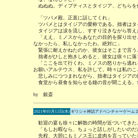
ぬぬぬ。ディプティスとタイジア、どちらを
「ツバメ殿。正直に話してくれ」
ツバメとはタイジアの愛称である。拙者はタ
タイジアは涙を流し、すすり泣きながら答え
「ええ、ミノスからあなたの目的を探り出せ
なかったら、私しなかったわ。絶対に」
緊張に耐えかねたのか、彼女はそこまで言う
拙者がひしと抱きしめると、彼女は徐々に落
「ここを出て行くわ。ミノスの怒りから逃れ
お願いアルテウス、私を許して。時々は私のこ
悲しみにつつまれながら、拙者はタイジアの
食堂から昼食を知らせる鐘の音が聞こえる。
by 銀斎
2021年05月12日(水)
ギリシャ神話アドベンチャーゲーム２
歓迎の宴も徐々に解散の時間が近づいてきた
「もしお暇なら、ちょっと話しがしたいのだ
先程、大胆にもミノス王に皮肉を言っていた