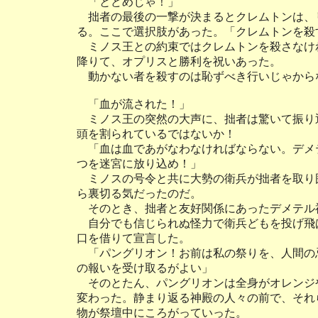
「とどめじゃ！」
拙者の最後の一撃が決まるとクレムトンは、
る。ここで選択肢があった。「クレムトンを殺
ミノス王との約束ではクレムトンを殺さなけ
降りて、オプリスと勝利を祝いあった。
動かない者を殺すのは恥ずべき行いじゃから
「血が流された！」
ミノス王の突然の大声に、拙者は驚いて振り
頭を割られているではないか！
「血は血であがなわなければならない。デメ
つを迷宮に放り込め！」
ミノスの号令と共に大勢の衛兵が拙者を取り
ら裏切る気だったのだ。
そのとき、拙者と友好関係にあったデメテル
自分でも信じられぬ怪力で衛兵どもを投げ飛
口を借りて宣言した。
「パングリオン！お前は私の祭りを、人間の
の報いを受け取るがよい」
そのとたん、パングリオンは全身がオレンジ
変わった。静まり返る神殿の人々の前で、それ
物が祭壇中にころがっていった。