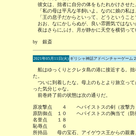
彼女は、拙者に自分の体をもたれかけさせた
「私の母は平凡な羊飼いよ。なのに娘の私は
「王の息子だからといって、どうということ
おお、なにかしらぬが、良い雰囲気ではない
夜はさらにふけ、月が静かに天空を横切って
by 銀斎
2021年05月11日(火)
ギリシャ神話アドベンチャーゲーム２
船はゆっくりとクレタ島の港に接近する。拙
た。
ついに到着したな。母上のもとより旅立って
った気分じゃな。
前巻終了前の状態は次の通りだ。
原攻撃点 ４ ヘパイストスの剣（攻撃力
原防御点 １０ ヘパイストスの胸当て（防
名誉点 １８
恥辱点 ６
所持品 母の宝石、アイゲウス王からの親書