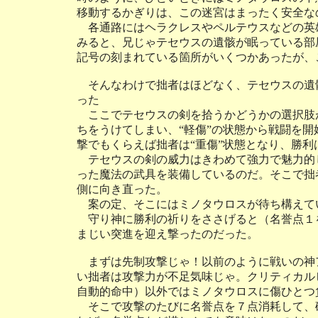
移動するかぎりは、この迷宮はまったく安全な
各通路にはヘラクレスやペルテウスなどの英
みると、兄じゃテセウスの遺骸が眠っている部
記号の刻まれている箇所がいくつかあったが、
そんなわけで拙者はほどなく、テセウスの遺
った
ここでテセウスの剣を拾うかどうかの選択肢
ちをうけてしまい、“軽傷”の状態から戦闘を
撃でもくらえば拙者は“重傷”状態となり、勝利
テセウスの剣の威力はきわめて強力で魅力的
った魔法の武具を装備しているのだ。そこで拙
側に向き直った。
案の定、そこにはミノタウロスが待ち構えて
守り神に勝利の祈りをささげると（名誉点１
まじい突進を迎え撃ったのだった。
まずは先制攻撃じゃ！以前のように戦いの神
い拙者は攻撃力が不足気味じゃ。クリティカル
自動的命中）以外ではミノタウロスに傷ひとつ
そこで攻撃のたびに名誉点を７点消耗して、