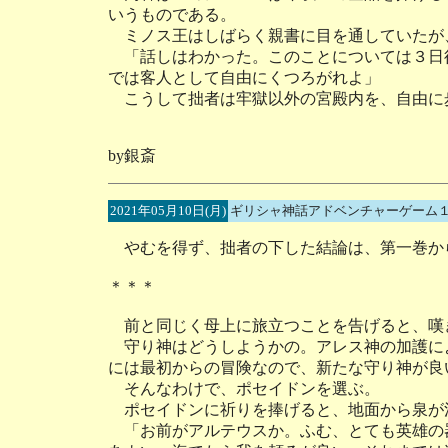
いうものである。
ミノス王はしばらく親書に目を通していたが
「話しはわかった。このことについては３日
では客人として自由にくつろがれよ」
こうして拙者は牢獄以外の宮殿内を、自由に
by銀斎
2021年05月10日(月)
ギリシャ神話アドベンチャーゲーム１
やむを得ず、拙者の下した結論は、第一巻か
＊＊＊
前と同じく母上に旅立つことを告げると、嘆
守り神はどうしようかの。アレス神の加護に
には最初からの冒険なので、新たな守り神が良
そんなわけで、ポセイドンを選ぶ。
ポセイドンに祈りを捧げると、地面から泉が
「お前がアルテウスか。ふむ、とても英雄の