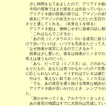
少し時間をもてあましたので、アリアドネ姫
今回の冒険ではまだ彼女とは出会っていない
アリアドネ姫の部屋の扉では、アマゾンの女
彼女にアマゾンの女王からいただいた宝石の
さりと通してくれる。（名誉点１を得る）
アリアドネ姫は、物怖じせずに拙者の話し相
「これはなんでござるか」
「あの兄（ミノタウロス）のいる迷宮に放り
けて歩いていけば、いつでも毛糸をたどって入
「なぜ拙者が迷宮に入るのでござるか？」
拙者は少し驚いた。彼女は拙者がミノタウロ
答えは違うものだった。
「あら、だって父（ミノス王）は、どのみち
もりだもの。あなたは気づかなかったの？生贄
に応じられないのよ。そうすればクレタは滅亡
やはり、食えない奴であったな。ミノス王は
「でも、あの迷宮を通り抜ける簡単な秘訣が
アリアドネ姫が言いかけたとき、レンブラが
た。
「誰かがやってくる。アルテウス！さっさと
あの迷宮の地図はすでに大部分は完成してい