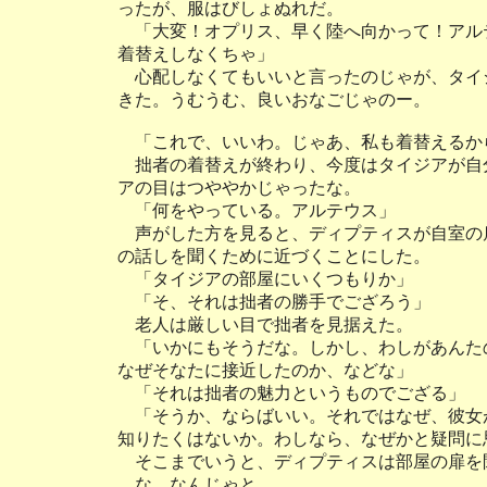
ったが、服はびしょぬれだ。
「大変！オプリス、早く陸へ向かって！アル
着替えしなくちゃ」
心配しなくてもいいと言ったのじゃが、タイ
きた。うむうむ、良いおなごじゃのー。
「これで、いいわ。じゃあ、私も着替えるか
拙者の着替えが終わり、今度はタイジアが自
アの目はつややかじゃったな。
「何をやっている。アルテウス」
声がした方を見ると、ディプティスが自室の
の話しを聞くために近づくことにした。
「タイジアの部屋にいくつもりか」
「そ、それは拙者の勝手でござろう」
老人は厳しい目で拙者を見据えた。
「いかにもそうだな。しかし、わしがあんた
なぜそなたに接近したのか、などな」
「それは拙者の魅力というものでござる」
「そうか、ならばいい。それではなぜ、彼女
知りたくはないか。わしなら、なぜかと疑問に
そこまでいうと、ディプティスは部屋の扉を
な、なんじゃと。