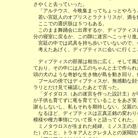
さやくと去っていった。
「アルテウス、今晩集まってちょっとやろう
若い宮廷人のオプリスとラクトリスが、酒を
ここでの選択肢は５つもある。
このまま舞踊会に出席するか、ディプティス
分の寝室に戻るか、この隙に迷宮へこっそり進
宮廷の中では武具を持ち歩いていないので、
考えたあげく、ディプティスに会いに行くこ
ディプティスの部屋は相当に広く、そして風
ており、その中には人工のちゃんと土で作られ
頭の犬のような奇妙な生き物が島を動き回り、
プールの傍ではディプティスが、無感動な顔
ラリとだけ見て確認したあとで言った。
「ダイダロス（あの迷宮を作った設計主）が
が子供も育てずに竜を育てていることをあざ笑
謝もしないし、私もそれを期待しない。父親の
なるほど、ディプティスは正真正銘の変わり
模様や権力事情について長々と語ってくれた。
ミノタウロスが生まれた経緯、ミノス王の息
た）のこと、トラキア人とクレタ人との派閥抗