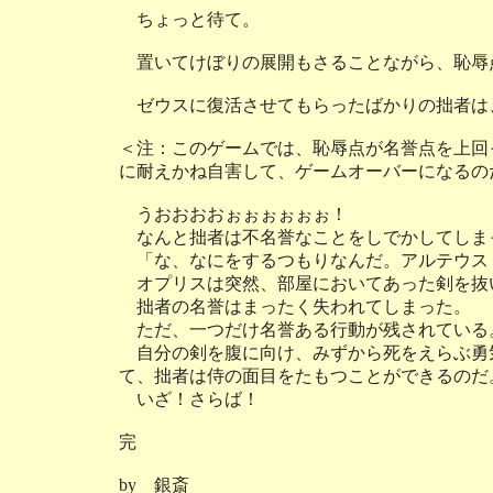
ちょっと待て。
置いてけぼりの展開もさることながら、恥辱
ゼウスに復活させてもらったばかりの拙者は
＜注：このゲームでは、恥辱点が名誉点を上回
に耐えかね自害して、ゲームオーバーになる
うおおおおぉぉぉぉぉぉ！
なんと拙者は不名誉なことをしでかしてしま
「な、なにをするつもりなんだ。アルテウス
オプリスは突然、部屋においてあった剣を抜
拙者の名誉はまったく失われてしまった。
ただ、一つだけ名誉ある行動が残されている
自分の剣を腹に向け、みずから死をえらぶ勇
て、拙者は侍の面目をたもつことができるのだ
いざ！さらば！
完
by 銀斎