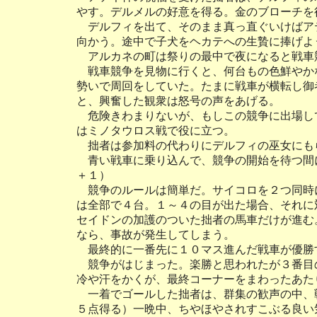
やす。デルメルの好意を得る。金のブローチを
デルフィを出て、そのまま真っ直ぐいけばア
向かう。途中で子犬をヘカテへの生贄に捧げよ
アルカネの町は祭りの最中で夜になると戦車
戦車競争を見物に行くと、何台もの色鮮やか
勢いで周回をしていた。たまに戦車が横転し御
と、興奮した観衆は怒号の声をあげる。
危険きわまりないが、もしこの競争に出場し
はミノタウロス戦で役に立つ。
拙者は参加料の代わりにデルフィの巫女にも
青い戦車に乗り込んで、競争の開始を待つ間
＋１）
競争のルールは簡単だ。サイコロを２つ同時
は全部で４台。１～４の目が出た場合、それに
セイドンの加護のついた拙者の馬車だけが進む
なら、事故が発生してしまう。
最終的に一番先に１０マス進んだ戦車が優勝
競争がはじまった。楽勝と思われたが３番目
冷や汗をかくが、最終コーナーをまわったあた
一着でゴールした拙者は、群集の歓声の中、
５点得る）一晩中、ちやほやされすこぶる良い