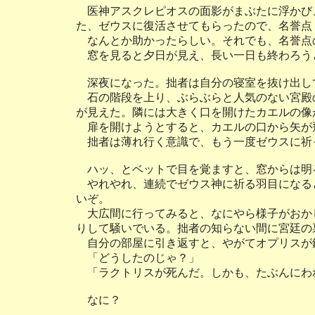
医神アスクレピオスの面影がまぶたに浮かび
た、ゼウスに復活させてもらったので、名誉点
なんとか助かったらしい。それでも、名誉点
窓を見ると夕日が見え、長い一日も終わろう
深夜になった。拙者は自分の寝室を抜け出し
石の階段を上り、ぶらぶらと人気のない宮殿
が見えた。隣には大きく口を開けたカエルの像
扉を開けようとすると、カエルの口から矢が
拙者は薄れ行く意識で、もう一度ゼウスに祈
ハッ、とベットで目を覚ますと、窓からは明
やれやれ、連続でゼウス神に祈る羽目になる
いぞ。
大広間に行ってみると、なにやら様子がおか
りして騒いでいる。拙者の知らない間に宮廷の
自分の部屋に引き返すと、やがてオプリスが
「どうしたのじゃ？」
「ラクトリスが死んだ。しかも、たぶんにわ
なに？