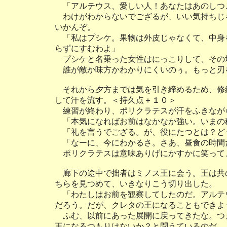
「アルテウス、愛しい人！あなたはあのしつ
わけがわからないでござるが、いい気持ちじ
いかんぞ。
「私はプシケ。果物は外皮じゃなくて、中身
らずにすむわよ」
プシケと名乗った女性はにっこりして、その
誰が敵か味方かわかりにくいのぅ。もっと刃
それから夕方までは気を引き締めるため、修
して汗を流す。＜持久点＋１０＞
練習が終わり、ポリクラテスが汗をふきなが
「本気になればお前はなかなか強い。いまの
「礼を言うでござる。が、役にたつとは？ど
「なーに、今にわかるさ。さあ、昼食の時間
ポリクラテスは意味ありげにかすかに笑って
廊下の途中で拙者はミノス王に会う。王は共
ちらを見つめて、いきなりこう切り出した。
「わたしはお前を観察してしたのだ。アルテ
だろう。だが、クレタの王になることもできよ
ふむ、以前にあった展開に戻ってきたな。つ
王になるつもりはないか？と問うているのだ。