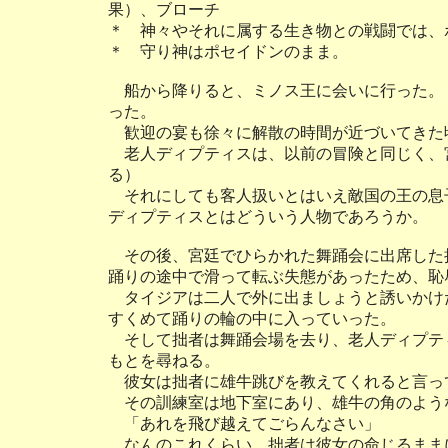
果）、ブローチ
＊ 神々やそれに属する生き物との戦闘では、
＊ 守り神はポセイドンのまま。
船から降りると、ミノス王に会いに行った。
った。
歓迎の宴も徐々に解散の時間が近づいてきた
老人ディプティスは、以前の冒険と同じく、
る）
それにしても客人扱いとはいえ敵国の王の息
ディプティスとはどういう人物であろうか。
その後、宮廷でひらかれた舞踊会に出席した
踊りの途中で滑って転ぶ失態があったため、恥
タイジアは二人で外に出ましょうと誘いかけ
すくめて踊りの輪の中に入っていった。
そして拙者は舞踊会場を去り、老人ディプテ
もとを尋ねる。
彼女は拙者に雄牛跳びを教えてくれると言っ
その訓練室は地下室にあり、雄牛の角のよう
「あれを飛び越えてごらんなさい」
なんのこれくらい。拙者は彼女の命じるまま