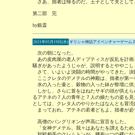
さあ、拙者は帰るのだ。王子として夫として
第二部 完
by銀斎
2021年05月19日(水)
ギリシャ神話アドベンチャーゲーム２
次の朝になった。
あの皮肉屋の老人ディプティスが反乱を計画
騒ぎがあったようじゃが、説明するとややこし
さて、いよいよ決闘の時間がやってきた。決
ここクレタのデメテルの神殿は、拙者が第一
水の入った壷と、穀物の入った鉢が祭壇に供
しかし、さらに首をはねたサギの頭が供えら
るアテネの７人の青年と７人の娘たちの姿も見
としては、クレタ人のやりかたはなんとも冒涜
まっておれ。アテネの若者どもよ。拙者が必
高僧のパングリオンが声高に宣言をした。
「女神デメテル。我々はあなたを讃えるため
対戦相手のクレムトンが、腰布一つの裸にな