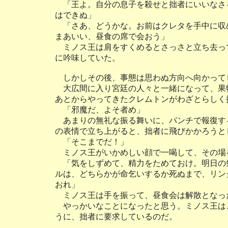
「王よ。自分の息子を殺せと拙者にいいなさ
はできぬ」
「さあ、どうかな。お前はクレタを手中に収
まあいい、昼食の席で会おう」
ミノス王は肩をすくめるとさっさと立ち去っ
に吟味していた。
しかしその後、事態は思わぬ方向へ向かって
大広間に入り宮廷の人々と一緒になって、果
あとからやってきたクレムトンがわざとらしく
「邪魔だ、よそ者め」
あまりの無礼な振る舞いに、パンチで報復す
の表情で立ち上がると、拙者に飛びかかろうと
「そこまでだ！」
ミノス王がいかめしい顔で一喝して、その場
「気をしずめて、精力をためておけ。明日の
ルは、どちらかが命乞いするか死ぬまで、リン
おれ」
ミノス王は手を振って、昼食会は解散となっ
やっかいなことになったと思う。ミノス王は
うに、拙者に要求しているのだ。