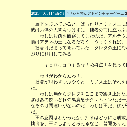
2021年05月14日(金)
ギリシャ神話アドベンチャーゲーム２
廊下を歩いていると、ばったりとミノス王に
彼はお供の人間もつけずに、拙者の前に立ちふ
「わしはお前を観察してしたのだ、アルテウ
前はアテネの王になるだろう。うまくすれば、
拙者はだまって聞いていた。クレタの王にな
ぶりに利用してみる。
―――キョロキョロするな！恥辱点１を負って
「わけがわからんわ！」
拙者が思わずつぶやくと、ミノス王はそれを
た。
「わしは無からクレタをここまで築き上げた
ぎはあの飲いどれの馬鹿息子クレムトンただ一
なるのは間違いがないのだ。わしは王だ。奴が
だ」
王の意図はわかったが、拙者はどうにも胡散
拙者を、王にしようと考えるなど、普通ありえ