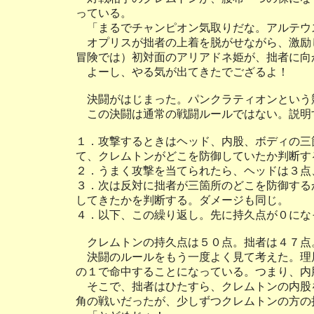
っている。
「まるでチャンピオン気取りだな。アルテウ
オプリスが拙者の上着を脱がせながら、激励
冒険では）初対面のアリアドネ姫が、拙者に向
よーし、やる気が出てきたでござるよ！
決闘がはじまった。パンクラティオンという
この決闘は通常の戦闘ルールではない。説明
１．攻撃するときはヘッド、内股、ボディの三
て、クレムトンがどこを防御していたか判断す
２．うまく攻撃を当てられたら、ヘッドは３点
３．次は反対に拙者が三箇所のどこを防御する
してきたかを判断する。ダメージも同じ。
４．以下、この繰り返し。先に持久点が０にな
クレムトンの持久点は５０点。拙者は４７点
決闘のルールをもう一度よく見て考えた。理
の１で命中することになっている。つまり、内
そこで、拙者はひたすら、クレムトンの内股
角の戦いだったが、少しずつクレムトンの方の