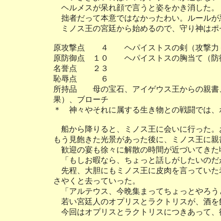
ヘルメスが呆れ顔で言うと姿をかき消した。
拙者だって本意ではなかったわい。ルールが
ミノス王の宮廷から始めるので、守り神はポ
原攻撃点 ４ ヘパイストスの剣（攻撃力
原防御点 １０ ヘパイストスの胸当て（防
名誉点 ２３
恥辱点 ６
所持品 母の宝石、アイゲウス王からの親書
果）、ブローチ
＊ 神々やそれに属する生き物との戦闘では、
船から降りると、ミノス王に会いに行った。
もう見飽きた光景があった後に、ミノス王に親
歓迎の宴も徐々に解散の時間が近づいてきた
「もしお暇なら、ちょっと話しがしたいのだ
先程、大胆にもミノス王に皮肉を言っていた
さやくと去っていった。
「アルテウス、今晩集まってちょっとやろう
若い宮廷人のオプリスとラクトリスが、酒を
今回はオプリスとラクトリスにつきあって、