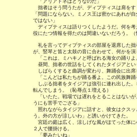
「アリアドネはどうなのだ」
拙者はそう問うたが、ディプティスは肩をす
「問題にならない。ミノス王は密かにあれが自
ではない」
ディプティスは語りつくしたようだ。何を考
役にたつ情報を得たのは間違いないだろう。（
礼を言ってディプティスの部屋を退席した拙
が、竪琴と笛と太鼓の音に合わせて、何かを演
「これは、ミハキノと呼ばれる海女の踊りよ
昼間、拙者の世話をしてくれたタイジアとい
しばらくすると曲調が変わり、舞踊会に出席
「こんどは私たちが踊る番よ。この民族舞踊
しぶる拙者をタイジアは強引に連れ出した。
転んでしまう。（恥辱点１増える）
「いたた。戦場では遅れをとることはないが
うにも苦手でござる」
照れながらタイジアに話すと、彼女はクスッ
う。外の方が涼しいわ」と誘いかけてきた。
宮廷の庭は広く、涼しげな風がほてった体に
２人で腰掛ける。
「夢みたいね」