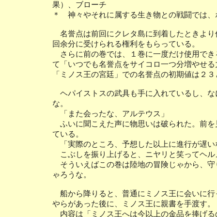
果）、ブローチ
＊ 神々やそれに属する生き物との戦闘では、
名誉点は前回にクレタ島に到着したときより
回余分に受けられる権利をもらっている。
さらに前の巻では、１巻に一度だけ使用でき
て「いつでも名誉点をサイコロ一つ分増やせる
「ミノス王の宮廷」での名誉点の初期値は２３
ヘパイストスの武具も手に入れているし、な
な。
「また会ったな、アルテウス」
ふいに聞こえた声に物思いは破られた。前を
ている。
「実際のところ、予想した以上に進行が遅い
こぶしを振り上げると、ニヤリと笑ってヘル
そういえばこの巻は陸地の冒険じゃから、守
ゃろうな。
船から降りると、普通にミノス王に会いに行
やらがあった後に、ミノス王に親書を手渡す。
内容は「ミノス王へは今以上の金品を捧げる