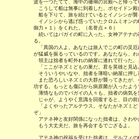
波を一つたてて、海中の珊瑚の宮殿へと帰って
こうして船は無事に到着した。ポセイドン殿
船を下りて、旅を続けているとイノシシが襲
イノシシから逃げ惑っていたクロムミオンの
御力＋１）をくれた。（名誉点＋６）
続いてはパガイの町に入った。女神アテナの
る。
「異国の人よ。あなたは旅人でこの町の災厄
が猛威を振るっているのです。あなたなら、わ
領主は拙者を町外れの納屋に連れて行った。
「ここがネズミどもの巣だ。君を英雄と見込
そういうやいなや、拙者を薄暗い納屋に押し
また恐ろしいネズミの大群が襲ってきたが、
功する。もっとも傷口から病原菌が入ったよう
薄情なものでパガイの人々も、拙者の病気を
じゃが、ようやく意識を回復すると、目の前
「よくやったアルテウス。そなたがネズミど
ぞ」
アテネ神と友好関係になった拙者は、さわや
もう大丈夫だ。旅を再会するでござるよ。
アテネ神の祝福を受けた拙者は、デルフィの