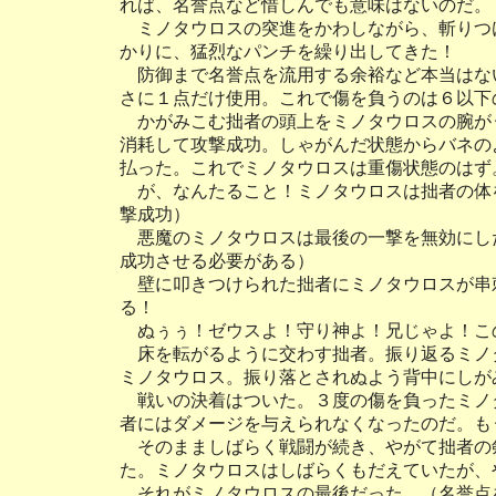
れば、名誉点など惜しんでも意味はないのだ。
ミノタウロスの突進をかわしながら、斬りつ
かりに、猛烈なパンチを繰り出してきた！
防御まで名誉点を流用する余裕など本当はな
さに１点だけ使用。これで傷を負うのは６以下
かがみこむ拙者の頭上をミノタウロスの腕が
消耗して攻撃成功。しゃがんだ状態からバネの
払った。これでミノタウロスは重傷状態のはず
が、なんたること！ミノタウロスは拙者の体
撃成功）
悪魔のミノタウロスは最後の一撃を無効にし
成功させる必要がある）
壁に叩きつけられた拙者にミノタウロスが串
る！
ぬぅぅ！ゼウスよ！守り神よ！兄じゃよ！こ
床を転がるように交わす拙者。振り返るミノ
ミノタウロス。振り落とされぬよう背中にしが
戦いの決着はついた。３度の傷を負ったミノ
者にはダメージを与えられなくなったのだ。も
そのまましばらく戦闘が続き、やがて拙者の
た。ミノタウロスはしばらくもだえていたが、
それがミノタウロスの最後だった。（名誉点