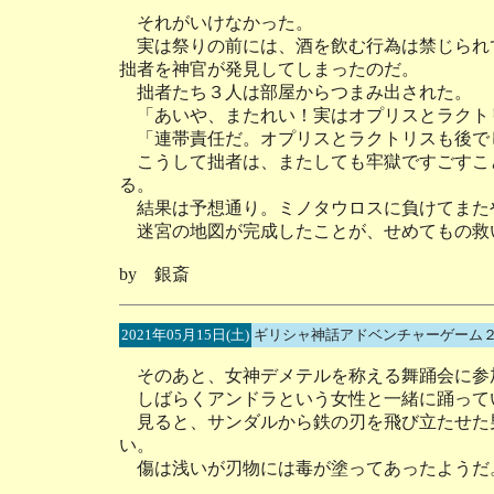
それがいけなかった。
実は祭りの前には、酒を飲む行為は禁じられ
拙者を神官が発見してしまったのだ。
拙者たち３人は部屋からつまみ出された。
「あいや、またれい！実はオプリスとラクト
「連帯責任だ。オプリスとラクトリスも後で
こうして拙者は、またしても牢獄ですごすこ
る。
結果は予想通り。ミノタウロスに負けてまた
迷宮の地図が完成したことが、せめてもの救
by 銀斎
2021年05月15日(土)
ギリシャ神話アドベンチャーゲーム２
そのあと、女神デメテルを称える舞踊会に参
しばらくアンドラという女性と一緒に踊って
見ると、サンダルから鉄の刃を飛び立たせた
い。
傷は浅いが刃物には毒が塗ってあったようだ