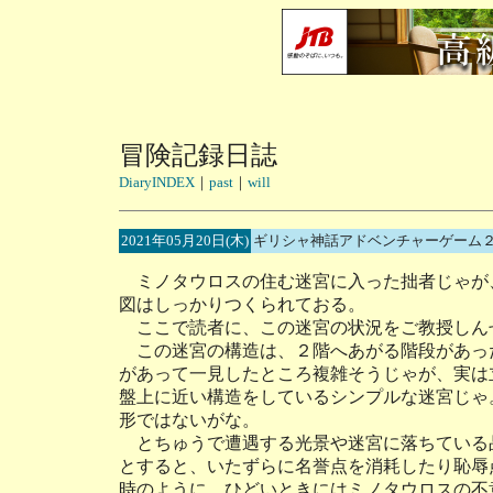
冒険記録日誌
DiaryINDEX
｜
past
｜
will
2021年05月20日(木)
ギリシャ神話アドベンチャーゲーム２
ミノタウロスの住む迷宮に入った拙者じゃが
図はしっかりつくられておる。
ここで読者に、この迷宮の状況をご教授しん
この迷宮の構造は、２階へあがる階段があっ
があって一見したところ複雑そうじゃが、実は
盤上に近い構造をしているシンプルな迷宮じゃ
形ではないがな。
とちゅうで遭遇する光景や迷宮に落ちている
とすると、いたずらに名誉点を消耗したり恥辱
時のように、ひどいときにはミノタウロスの不