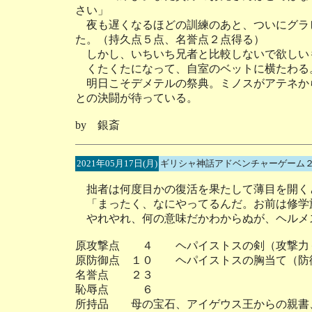
さい」
夜も遅くなるほどの訓練のあと、ついにグラ
た。（持久点５点、名誉点２点得る）
しかし、いちいち兄者と比較しないで欲しい
くたくたになって、自室のベットに横たわる
明日こそデメテルの祭典。ミノスがアテネか
との決闘が待っている。
by 銀斎
2021年05月17日(月)
ギリシャ神話アドベンチャーゲーム２
拙者は何度目かの復活を果たして薄目を開く
「まったく、なにやってるんだ。お前は修学
やれやれ、何の意味だかわからぬが、ヘルメ
原攻撃点 ４ ヘパイストスの剣（攻撃力
原防御点 １０ ヘパイストスの胸当て（防
名誉点 ２３
恥辱点 ６
所持品 母の宝石、アイゲウス王からの親書