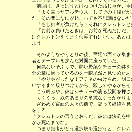
前回は、きっぱりとはねつけた話じゃが、今
「よく言ったアルテウス。してその手段だが
だ。その間になにが起こっても不思議はないだ
「もし拙者が負けたら？それにクレムトンと
「お前が負けたときは、お前が死ぬだけだ。
はクレムトンをうまく侮辱すればいい。あとは
よう」
そのようなやりとりの後、宮廷の面々が集ま
者とテーブルを挟んだ対面に座っていた。
何気ないそぶりで、熱い野菜シチューの鉢を
分の膝に滴っているのを一瞬呆然と見つめたあ
「やりやがったな！アテネの虫けらめ。明日
いするまで殴りつけてから、殺してやるからそ
こう叫ぶや、彼はシチューの滴る股間を押さ
くくくっ。奴のあまりの単純な引っかかりよ
ざわめく宮廷の人々の前で、黙って経緯を見
をする
「クレムトンの言うとおりだ。彼には決闘を申
かが死ぬまでな」
つまり拙者がどう選択肢を選ぼうと、クレム