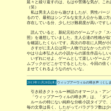
延々と繰り返すのは、もはや苦痛な気が。これ
（笑）
私は男主人公から遊びましたが、男性バージ
るので、最初はシンプルな女主人公から遊ぶ方
存在している分、少しだけ難易度が高いですし
読んでいると、新紀元社のゲームブック「スペイ
照）を連想していました。主人公達の性格が似
を確認したくらいです。高次の存在に人間が小
さすがに主人公は同一人物ではなかったので
やはり山本弘さんの小説からの派生作品らしい
いずれにせよ、ゲームとして楽しいゲームブ
ムブックがどこかででるとしたら、今回の倍く
ませてくれるようなのがいいな。
2013年11月28日(木)
ウィップアーウィルの啼き声（くし
引き続きクトゥルー神話のオマージュ・アン
「ウィップアーウィルの啼き声」は、「ダン
ルールの特にない純粋な分岐小説タイプで、
毎の文章は長く、したがってパラグラフ数は少