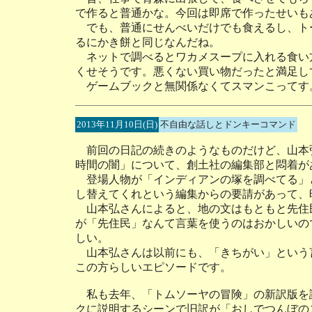
で作ると普通かな。今回は即席で作ったせいも
でも、普通にせんべいだけでも食えるし、ト
るにかき餅と同じなんだね。
ネットで調べるとワカメスープに入れる食い
くせそうです。悪くない買い物だったと満足し
ゲームブックと無関係なくてスマンこってす
2013年11月10日(日)
不自由な話しとドンキーコマンド
前回の日記の続きのようなものだけど、山本
時間の闇」について、創土社の編集部と悶着が
登場人物が「インディアンの塚を調べてる」
し替えてくれという編集からの要請があって、
山本弘さんによると、地の文はもともと先住民
が「先住民」なんて言葉を使うのはおかしいの
しい。
山本弘さんは以前にも、「きちがい」という
この方らしいエピソードです。
私も去年、「トムソーヤの冒険」の新訳版を
クに説明するシーンで旧訳が「おしでつんぼの