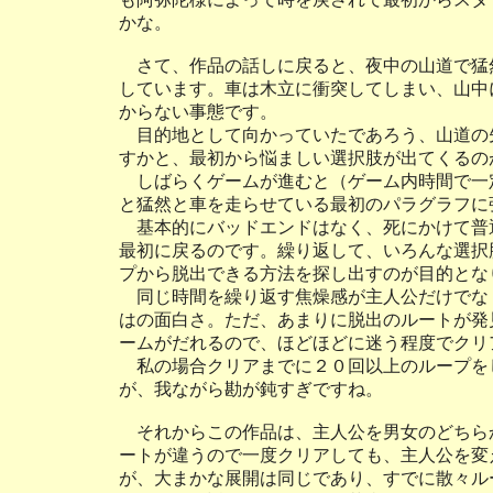
かな。
さて、作品の話しに戻ると、夜中の山道で猛
しています。車は木立に衝突してしまい、山中
からない事態です。
目的地として向かっていたであろう、山道の
すかと、最初から悩ましい選択肢が出てくるの
しばらくゲームが進むと（ゲーム内時間で一
と猛然と車を走らせている最初のパラグラフに
基本的にバッドエンドはなく、死にかけて普
最初に戻るのです。繰り返して、いろんな選択
プから脱出できる方法を探し出すのが目的とな
同じ時間を繰り返す焦燥感が主人公だけでな
はの面白さ。ただ、あまりに脱出のルートが発
ームがだれるので、ほどほどに迷う程度でクリ
私の場合クリアまでに２０回以上のループを
が、我ながら勘が鈍すぎですね。
それからこの作品は、主人公を男女のどちら
ートが違うので一度クリアしても、主人公を変
が、大まかな展開は同じであり、すでに散々ル