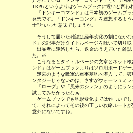
介されている「ドンキーコマンド」という国産
TRPGというよりはゲームブックに近いと言わ
「ドンキーコマンド」は日本初のゲームブッ
発想です。「ドンキーコング」を連想するよう
士”といった意味でしょうか。
そうして届いた雑誌は経年劣化の割になかな
ド」の記事だけタイトルページを除いて切り取
出品者に連絡したら、返金のうえ届いた雑誌
た。※
こうなるとタイトルページの文章とネット検
ンド」はゲームブックよりはソロ用ボードゲー
迷宮のような敵軍の軍事基地へ潜入して、破
ンタジーじゃないのは、さすがウォーシュミレ
「ローグ」や「風来のシレン」のようにラン
試してみたかったなぁ。
ゲームブックでも地形変化までは難しいでし
て、それによってその後の正しい攻略ルートが
意外にないですね。