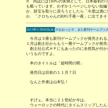
※ 同誌にはTRPGの実例として、日本最初
も載っています。わずか１ページしかない短編
か、財宝を取りに戻ろうとしたら「今度は酒に
か、「クロちゃんのRPG千夜一夜」に出てき
2013年11月06日(水)
※おおっと※ また新刊ゲームブッ
今月は３冊も新刊ゲームブックが発売される
１月は創土社からもう一冊ゲームブックが発売
創土社公式ＨＰにもあったのに全然気が付か
いうものですよ。
本のタイトルは「超時間の闇」
発売日は目前の１１月７日
なんと作者は山本弘！
すげぇ。本当に２１世紀か今は。
ウォーロックの時代にタイムスリップしたん