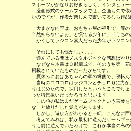
スポーツがかなりお好きらしく、インタビュー
漫画形式のゲームブックでは、企画もので依
いのですが、作者が楽しんで書いてるなら作品
大まかな内容は、おもちゃ屋の福引で一等の
全然知らないよぉ」と慌てる少年に、「うちの
かくしてラジコン素人だった少年がラジコン
それにしても懐かしい……。
遊んでいる間はノスタルジックな感想ばかり
なぜなら本書は３部構成で、そのうち第一部
掲載されていたものだったからです。
夏休みにおばあちゃんの家の縁側で、寝転ん
当時のコロコロはラジコンとチョロＱに力が
りはじめたので、採用したというところでしょ
った特集扱いだったろうと思います。
この頃の私はまだゲームブックという言葉を
な」と放りだした覚えがあります。
しかし、遊び方がわかると一転、こんなに面
考えてみれば、私が最初に遊んだゲームブック
りも前に遊んでいたわけで、これが本当の私の