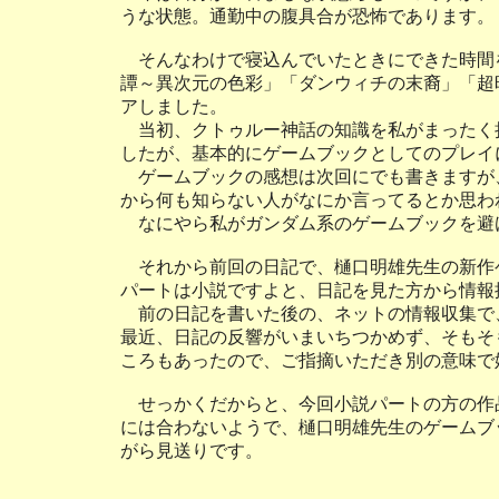
うな状態。通勤中の腹具合が恐怖であります。
そんなわけで寝込んでいたときにできた時間
譚～異次元の色彩」「ダンウィチの末裔」「超
アしました。
当初、クトゥルー神話の知識を私がまったく
したが、基本的にゲームブックとしてのプレイ
ゲームブックの感想は次回にでも書きますが
から何も知らない人がなにか言ってるとか思わ
なにやら私がガンダム系のゲームブックを避
それから前回の日記で、樋口明雄先生の新作
パートは小説ですよと、日記を見た方から情報
前の日記を書いた後の、ネットの情報収集で
最近、日記の反響がいまいちつかめず、そもそ
ころもあったので、ご指摘いただき別の意味で
せっかくだからと、今回小説パートの方の作
には合わないようで、樋口明雄先生のゲームブ
がら見送りです。