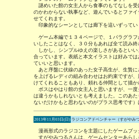
謎めいた館の女主人から食事のもてなしを受
のかわからない執事など、遊んでいるとファイ
せてくれます。
印象的なシーンとしては廊下を這いずってい
ゲーム本編で１３４ページで、１パラグラフ
いしたことはなく、３０分もあれば全て読み終
しかし、シンプルゆえの楽しさがあるといい
合っています。表紙と本文イラストは好みでは
ていいと思います。
あと序盤に伏線のあった女子高生が、生贄に
を上げるレディの組み合わせはお約束ですが、
けてくれることもあり、頼れる仲間として描か
ボスはやはり館の女主人と思いますが、一度
は違うかもしれないとも考えました。このあた
ないだけかもと思わないのがプラス思考です）
2013年11月03日(日)
ラジコンアドベンチャー（すがやみ
漫画形式のラジコンを主題にしたゲームブッ
すがやみつるさんは、ゲームセンターあらし