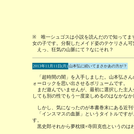
※ 唯一シュゴスは小説を読んだので知ってま
女の子です。分裂したメイド姿のテケリさん可
えっ、狂気の山脈にて？なにそれ？
2013年11月11日(月)
山本弘に続いてまさかあの方が？
「超時間の闇」を入手しました。山本弘さん
ォーロックを思い出させるボリュームです。
まだ遊んでいませんが、最初に選択した主人
しても別の性でもう一度楽しめるのはなかなか
しかし、気になったのが本書巻末にある近刊
「インスマスの血脈」というタイトルですが
す。
黒史郎それから夢枕獏×寺田克也というのは