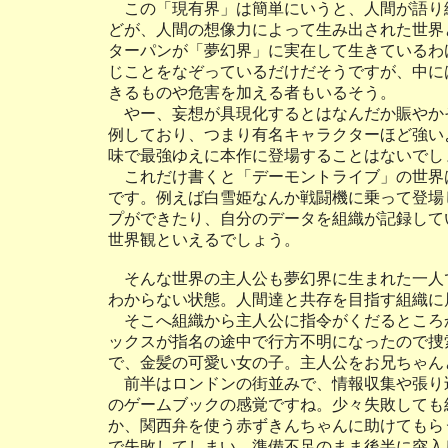
この「現有界」は簡単にいうと、人間が語り
どが、人間の想像力によって生み出された世界
ターパンが「夢幻界」に実在して生きているわ
じことをなぞっているだけだそうですが、中に
きるものや危害を加える者もいるそう。
やー、妄想が具現化するとはなんだか賑やか
例しており、つまり有名キャラクターほど強い
味で最強ゆえに本作に登場することはないでし
これだけ書くと「デーモントライブ」の世界
です。例えば白雪姫なんか戦闘機に乗って登場
プができたり、自分のデータを組織が記録して
世界観といえるでしょう。
そんな世界の主人公も夢幻界に生まれた一人
わからない状態。人間達と共存を目指す組織に
そこへ組織から主人公に指令がくだるところ
ックスが指名の途中で行方不明になったので捜
で、金髪の可愛い女の子。主人公をお兄ちゃん
前半はロンドンの街並みで、情報収集や張り
のゲームブックの感覚ですね。少々失敗しても
か、関西弁を使う赤ずきんちゃんに助けてもら
で失敗してしまい、準備不足のまま後半に突入