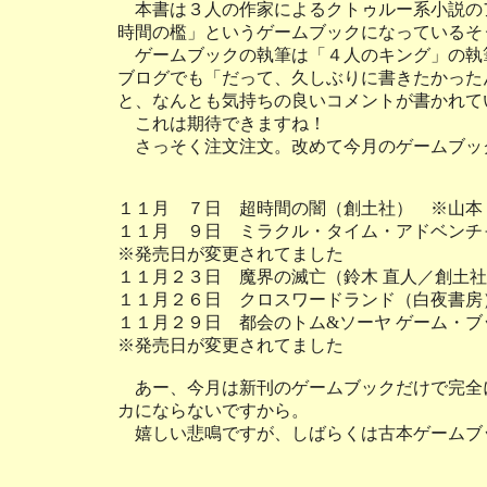
本書は３人の作家によるクトゥルー系小説の
時間の檻」というゲームブックになっているそ
ゲームブックの執筆は「４人のキング」の執
ブログでも「だって、久しぶりに書きたかった
と、なんとも気持ちの良いコメントが書かれて
これは期待できますね！
さっそく注文注文。改めて今月のゲームブッ
１１月 ７日 超時間の闇（創土社） ※山本
１１月 ９日 ミラクル・タイム・アドベンチ
※発売日が変更されてました
１１月２３日 魔界の滅亡（鈴木 直人／創土
１１月２６日 クロスワードランド（白夜書房
１１月２９日 都会のトム&ソーヤ ゲーム・
※発売日が変更されてました
あー、今月は新刊のゲームブックだけで完全
カにならないですから。
嬉しい悲鳴ですが、しばらくは古本ゲームブ