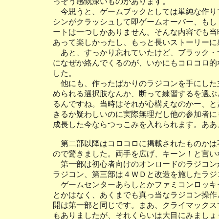
っそう感慨深いものがあります。
今思うと、ゲームブックとしては単純な作り
シンがクラッシュして即ゲームオーバー、もし
ートは一つしかありません。そんな内容でも当
あって楽しかったし、もっと長いストーリーに
あと、すっかり忘れていたけど、ブラック・
になぜか絡んでくるのが、いかにもコロコロ的
した。
他にも、作ったばかりのラジコンを手にした
められる選択肢なんか、断って練習するを選ぶ
るんですね。当時はそれが心構えなのかー、と
きるか疑わしいのに実際無理だし他の参加者に
成長した今ならつっこみを入れられます。ああ
第二部以降はコロコロに掲載されたものかは
ので驚きました。両手を広げ、キーン！と言い
第一部は初心者向けのオンロードのラジコン
ラジコン、第三部は４ＷＤと改造を施したラジ
ゲームセンターあらしとかファミコンロッキ
とかはなく、あくまでも真っ当なラジコン操作
開は第一部と同じです。まあ、クライマックス
もありましたが、それくらいは大目にみましょ