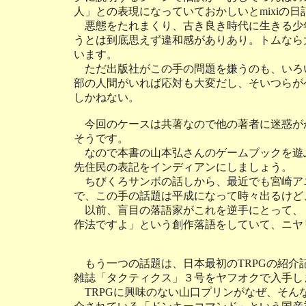
人」との表現になっていておかしいとmixiの
悪態をたれまくり、古き良き時代に生きる少
うとは到底思えず違和感がありあり。トムなら
います。
ただ出版社がこの手の問題を嫌うのも、いろ
部の人間がいれば応対も大変だし、そいつらが
しかねない。
今回のケースは共著なので他の著者に迷惑が
そうです。
なので本書の山本弘さんのゲームブックを遊
先住民の表記をインディアンにしましょう。
ちびくろサンボの話しから、最近でも宮崎ア
で、この手の話題は平成になって時々出るけど
以前、盲目の落語家がこれを逆手にとって、「
作法ですよ」という創作落語をしていて、ニヤ
もう一つの話題は、日本最初のTRPGの紹介
雑誌「タクティクス」３号をヤフオクで入手し
TRPGに興味のない山口プリンがなぜ、そん