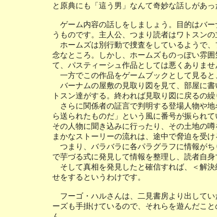
と原典にも「這う男」なんて奇妙な話しがあっ
ゲーム内容の話しをしましょう。目的はバー
うものです。主人公、つまり読者はワトスンの
ホームズは別行動で捜査をしているようで、
念なところ。しかし、ホームズものっぽい雰囲
て、パスティーシュ作品としては悪くありませ
一方でこの作品をゲームブックとして見ると
バーナムの屋敷の見取り図を見て、部屋に書
トスン達がする。終われば見取り図に戻るの繰
さらに関係者の証言で判明する登場人物や地
ら送られたものだ」という風に番号が振られて
その人物に聞き込みに行ったり、その土地の噂
まかなストーリーの流れは、途中で脅迫を受け
つまり、バラバラに各パラグラフに情報がち
で芋づる式に発見して情報を整理し、読者自身
そして真相を発見したと確信すれば、＜解決
せをするというわけです。
フーゴ・ハルさんは、二見書房より出してい
ーズも手掛けているので、それらを遊んだこと
ん。