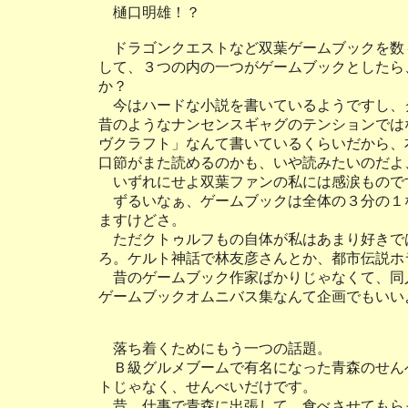
樋口明雄！？
ドラゴンクエストなど双葉ゲームブックを数
して、３つの内の一つがゲームブックとしたら
か？
今はハードな小説を書いているようですし、
昔のようなナンセンスギャグのテンションでは
ヴクラフト」なんて書いているくらいだから、
口節がまた読めるのかも、いや読みたいのだよ
いずれにせよ双葉ファンの私には感涙もので
ずるいなぁ、ゲームブックは全体の３分の１
ますけどさ。
ただクトゥルフもの自体が私はあまり好きで
ろ。ケルト神話で林友彦さんとか、都市伝説ホ
昔のゲームブック作家ばかりじゃなくて、同
ゲームブックオムニバス集なんて企画でもいい
落ち着くためにもう一つの話題。
Ｂ級グルメブームで有名になった青森のせん
トじゃなく、せんべいだけです。
昔、仕事で青森に出張して、食べさせてもら