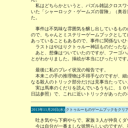
私はどちらかというと、パズル雑誌クロスワ
いた「シャーロック・ゲームズの冒険」（奥谷
た。
事件は不気味な雰囲気を醸し出しているもの
ので、ちゃんとミステリーゲームブックとして
あっていることもあるので、事件に関係ないひ
ラストはやはりクトゥルー神話ものだったな
あと、想像はついていたのですが、フーゴハ
とがわかりました。挿絵が本当にぴったりです
最後に私のプレイ状況の報告です。
本来この手の推理物は不得手なのですが、細
なる殺人のトリック部分だけは見事当たってい
実は馬車のくだりを読んでいるうちに、１０年前
日誌参照）で、これに近いトリックがあったの
2013年11月20日(水)
クトゥルーものゲームブックをクリ
吐き気やら下痢やらで、家族３人が仲良くダ
今は自分が一番ましな状態らしいのですが、