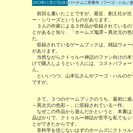
2013年11月27日(水)
バーナム二世事件（フーゴ・ハル／
前回も書いたことですが、最近、創土社が次
ー・シリーズというものがあります。
３人の作家による３作品が収録されているの
とがあると知り、「ホームズ鬼譚～異次元の色
た。
収録されているゲームブックは、雑誌ウォー
があります。
当然ながらクトゥルー神話のファン向けの本
けで購入しようという人には、コストパフォー
ん。
といいつつ、山本弘さんやフーゴ・ハルのゲ
ですが。
さて、３つのゲームブックのうち、最初に遊
～異次元の色彩～」に収録されている一作。
なぜこの作品から遊んだかというと、本書は
品ばかりで、クトゥルー神話が苦手な私でもシ
とができたからです。
非科学を信じないはずのホームズにクトゥル