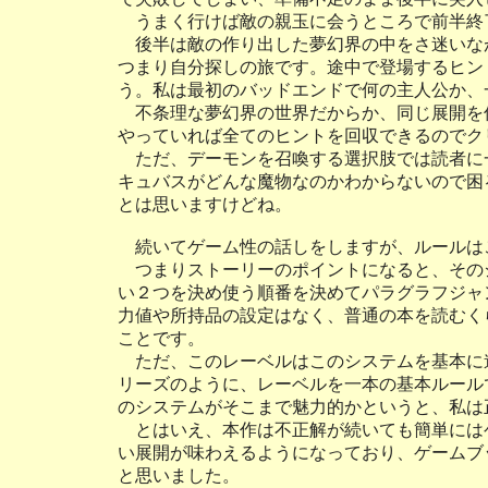
うまく行けば敵の親玉に会うところで前半終
後半は敵の作り出した夢幻界の中をさ迷いな
つまり自分探しの旅です。途中で登場するヒン
う。私は最初のバッドエンドで何の主人公か、
不条理な夢幻界の世界だからか、同じ展開を
やっていれば全てのヒントを回収できるのでク
ただ、デーモンを召喚する選択肢では読者に
キュバスがどんな魔物なのかわからないので困
とは思いますけどね。
続いてゲーム性の話しをしますが、ルールは
つまりストーリーのポイントになると、その
い２つを決め使う順番を決めてパラグラフジャ
力値や所持品の設定はなく、普通の本を読むく
ことです。
ただ、このレーベルはこのシステムを基本に
リーズのように、レーベルを一本の基本ルール
のシステムがそこまで魅力的かというと、私は
とはいえ、本作は不正解が続いても簡単には
い展開が味わえるようになっており、ゲームブ
と思いました。