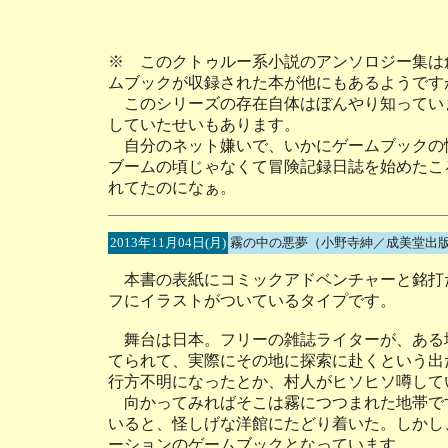
※ このクトゥルー系小説のアンソロジー集は
ムブックが収録された本が他にもあるようです
このシリーズの存在自体はぼんやり知ってい
していたせいもあります。
自分のネット嫌いで、いかにゲームブックの
ブームの頃じゃなくて冒険記録日誌を始めたこ
れてたのになぁ。
2013年11月04日(月)
霧の中の悪夢（小野寺紳／成美堂出
本書の表紙にコミックアドベンチャーと銘打
フにイラストがついているタイプです。
舞台は日本。フリーの雑誌ライターが、ある
てられて、実際にその地に探索に赴くという出
行方不明になったとか、村人がヒソヒソ噂して
向かってみればそこは霧につつまれた地帯で
いると、怪しげな洋館にたどり着いた。しかし
ーションのゲームブックとなっています。