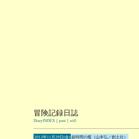
冒険記録日誌
DiaryINDEX
｜
past
｜
will
2013年11月29日(金)
超時間の檻（山本弘／創土社）