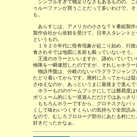
シンプルすぎて物足りなさもあるものの、こ
ゥルーファンが買うことだって多いわけで、そ
も。
あらすじは、アメリカの小さなＴＶ番組製作
製作会社から依頼を受けて、日本人タレントと
というもの。
１９２０年代に怪奇現象が起こり始め、行政
食され今では地図に名前も載っていないそう。
王道のホラーといいますか、謎めいていてい
検隊を一瞬連想したのですが、それじゃホラー
物語序盤は、分岐のないパラグラフジャンプ
たどり着いてからです。廃村に入ってからは疑
さゆえなのか、あっというまに最後まで進んで
ホラーもののゲームブックにしては難易度は
ボリューム的にも一巡遊んだだけではあっさり
もちろんホラーですから、グロテスクなバッ
くして味わいつくすくらいの気持ちで全部読み
なので、むしろプロローグ部分にあたる村にた
好きだったかなぁ。