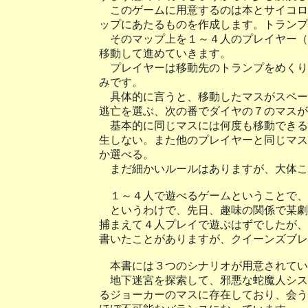
このゲームに用意するのは本とサイコロ
ップにあたるものを作成します。トランプ
そのマップ上を１～４人のプレイヤー（
移動して進めていきます。
プレイヤーは移動先のトランプをめくり
みです。
具体的に言うと、移動したマスがスペー
逃亡を選ぶ、次の番でダイヤの７のマスが
基本的に同じマスには何度も移動できる
生しない。また他のプレイヤーと同じマス
か選べる。
まだ細かいルールはありますが、大体こ
１～４人で遊べるゲームということで、
というわけで、先日、趣味の関係で某劇
捕まえて４人プレイで遊ぶはずでしたが、
書いたことがありますが、クイーンズブレ
本書には３つのシナリオが用意されてい
地下迷宮を探索して、邪悪な蛇魔人シス
るジョーカーのマスに存在しており、会う