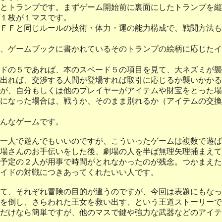
とトランプです。まずゲーム開始前に裏面にしたトランプを縦
１枚が１マスです。
ＦＦと同じルールの技術・体力・運の能力構成で、戦闘方法も
、ゲームブックに書かれているそのトランプの絵柄に応じたイ
ドの５であれば、本のスペード５の項目を見て、大ネズミが襲
出れば、交渉する人間が登場すれば取引に応じるか襲いかかる
が、自分もしくは他のプレイヤーがアイテムや財宝をとった場
になった場合は、戦うか、そのまま別れるか（アイテムの交換
んなゲームです。
一人で遊んでもいいのですが、こういったゲームは複数で遊ば
場さんのお手伝いをした後、劇場の人を半ば無理矢理捕まえて
予定の２人が用事で時間がとれなかったのが残念。つかまえた一
イドの対戦につきあってくれたいい人です。
て、それぞれ冒険の目的が違うのですが、今回は表題にもなっ
を倒し、さらわれた王女を救い出す、という王道ストーリーで
だけなら簡単ですが、他のマスで鍵や強力な武器などのアイテ