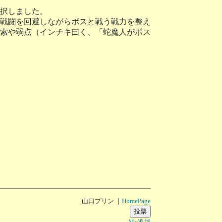
択しました。
戦闘を回避しながらボスと戦う戦力を整え
索や弱点（インチキ曰く、「蛇魔人がボス
山口プリン ｜
HomePage
My追加