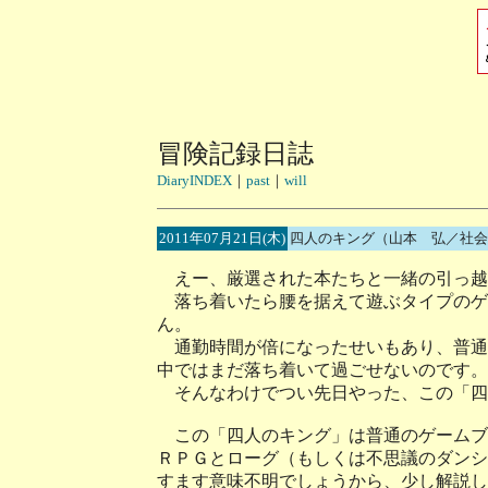
冒険記録日誌
DiaryINDEX
｜
past
｜
will
2011年07月21日(木)
四人のキング（山本 弘／社会
えー、厳選された本たちと一緒の引っ越
落ち着いたら腰を据えて遊ぶタイプのゲ
ん。
通勤時間が倍になったせいもあり、普通
中ではまだ落ち着いて過ごせないのです。
そんなわけでつい先日やった、この「四
この「四人のキング」は普通のゲームブ
ＲＰＧとローグ（もしくは不思議のダンシ
すます意味不明でしょうから、少し解説し