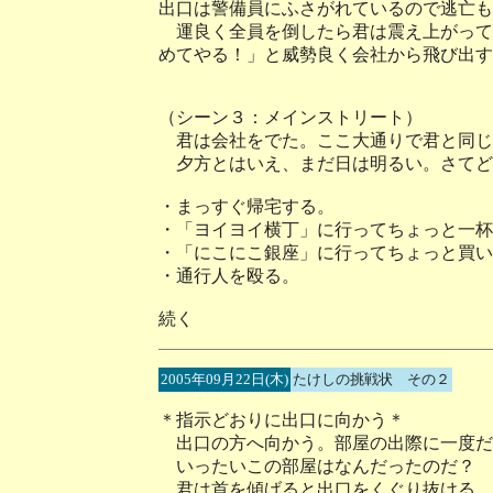
出口は警備員にふさがれているので逃亡も
運良く全員を倒したら君は震え上がって
めてやる！」と威勢良く会社から飛び出す
（シーン３：メインストリート）
君は会社をでた。ここ大通りで君と同じ
夕方とはいえ、まだ日は明るい。さてど
・まっすぐ帰宅する。
・「ヨイヨイ横丁」に行ってちょっと一杯
・「にこにこ銀座」に行ってちょっと買い
・通行人を殴る。
続く
2005年09月22日(木)
たけしの挑戦状 その２
＊指示どおりに出口に向かう＊
出口の方へ向かう。部屋の出際に一度だ
いったいこの部屋はなんだったのだ？
君は首を傾げると出口をくぐり抜ける。