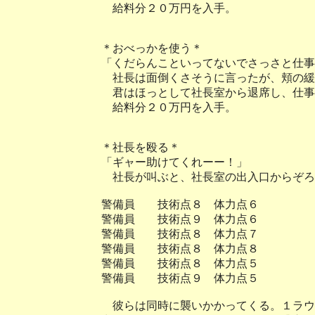
給料分２０万円を入手。
＊おべっかを使う＊
「くだらんこといってないでさっさと仕事
社長は面倒くさそうに言ったが、頬の緩
君はほっとして社長室から退席し、仕事
給料分２０万円を入手。
＊社長を殴る＊
「ギャー助けてくれーー！」
社長が叫ぶと、社長室の出入口からぞろ
警備員 技術点８ 体力点６
警備員 技術点９ 体力点６
警備員 技術点８ 体力点７
警備員 技術点８ 体力点８
警備員 技術点８ 体力点５
警備員 技術点９ 体力点５
彼らは同時に襲いかかってくる。１ラウ