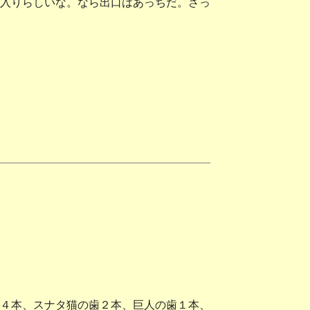
入りらしいな。なら出口はあっちだ。さっ
４本、スナタ猫の歯２本、巨人の歯１本、