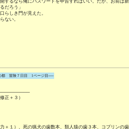
開するなら俺にパスワードを申告すればいい。だが、お前は新
るだろう」
口らしき門が見えた。
らない。
の都 冒険７日目 1ページ目──
──────────
修正＋３）
力＋１）、死の猟犬の歯数本、類人猿の歯３本、コブリンの歯