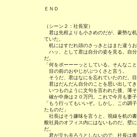
ＥＮＤ
（シーン２：社長室）
君は先程よりも小さめのだが、豪勢な机
ていた。
机にはすだれ頭のさっきとはまた違うお
ハッ、として君は自分の姿を見る。自分
だ。
「何をボーーーッとしている。そんなこと
目の前のおやじがぶつくさと言う。
そうだ、君はなにを忘れていたのだ。目
君はだんだん自分のことを思い出してき
いつものように文句を言われた後、薄そ
確か中身は２０万円。これで今月も妻子
「もう行ってもいいぞ。しかし、この調子
たものだ」
社長はそう嫌味を言うと、視線を机の書
般社員のオフィス内にはないものだ。壁に
だ。
君が立ち去ろうとしないので、社長は書