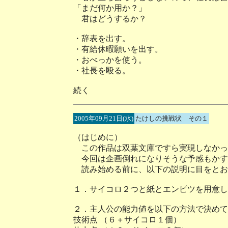
「まだ何か用か？」
君はどうするか？
・辞表を出す。
・有給休暇願いを出す。
・おべっかを使う。
・社長を殴る。
続く
2005年09月21日(水)
たけしの挑戦状 その１
（はじめに）
この作品は双葉文庫ですら実現しなかっ
今回は企画倒れになりそうな予感もかす
読み始める前に、以下の説明に目をとお
１．サイコロ２つと紙とエンピツを用意し
２．主人公の能力値を以下の方法で決めて
技術点 （６＋サイコロ１個）