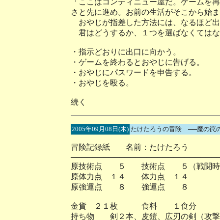
「ここはコンティニュー屋だ。ゲームを再
さと先に進め。お前の生活がそこから始ま
おやじが指差した方法には、なるほど出
君はどうするか、１つを選ばなくてはな
・指示どおりに出口に向かう。
・ゲームを終わるとおやじに告げる。
・おやじにパスワードを申告する。
・おやじを殴る。
続く
2005年09月08日(木)
たけたろうの冒険 ──魔の罠
冒険記録紙 名前：たけたろう
───────────────────────────
原技術点 ５ 技術点 ５（戦闘時
原体力点 １４ 体力点 １４
原強運点 ８ 強運点 ８
金貨 ２１枚 食料 １食分
持ち物 剣２本、皮鎧、広刃の剣（攻撃