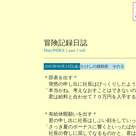
冒険記録日誌
DiaryINDEX
｜
past
｜
will
2005年09月23日(金)
たけしの挑戦状 その３
＊辞表を出す＊
突然の申し出に社長はびっくりしたよう
「本当かね。考えなおすことはできないの
君は給料と合わせて７０万円を入手する
＊有給休暇願いを出す＊
君の申し出に社長はしぶい顔をしていっ
「さっき夏のボーナスに響くといったばか
社長の脅しに屈してなるものかと、君は