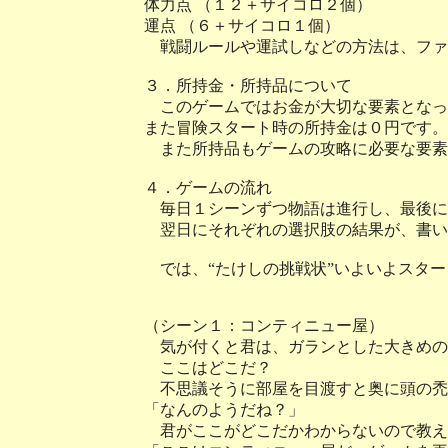
体力点 （１２＋サイコロ２個）
運点 （６＋サイコロ１個）
戦闘ルールや運試しなどの方法は、ファ
３．所持金・所持品について
このゲームではお金が大切な要素となって
また冒険スタート時の所持金は０円です。
また所持品もゲームの攻略に必要な要素
４．ゲームの流れ
毎日１シーンずつ物語は進行し、最後に
翌日にそれぞれの選択肢の結果が、書い
では、“たけしの挑戦状”いよいよスター
（シーン１：コンティニュー屋）
気が付くと君は、ガランとした大きめの
ここはどこだ？
不思議そうに部屋を目渡すと奥に頭の禿
「なんのようだね？」
君がここがどこだかわからないので教え