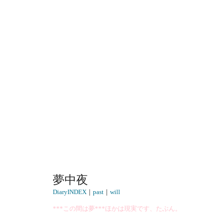
夢中夜
DiaryINDEX
｜
past
｜
will
***この間は夢***ほかは現実です、たぶん。