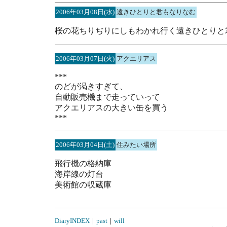
2006年03月08日(水)
遠きひとりと君もなりなむ
桜の花ちりぢりにしもわかれ行く遠きひとりと君
2006年03月07日(火)
アクエリアス
***
のどが渇きすぎて、
自動販売機まで走っていって
アクエリアスの大きい缶を買う
***
2006年03月04日(土)
住みたい場所
飛行機の格納庫
海岸線の灯台
美術館の収蔵庫
DiaryINDEX
｜
past
｜
will