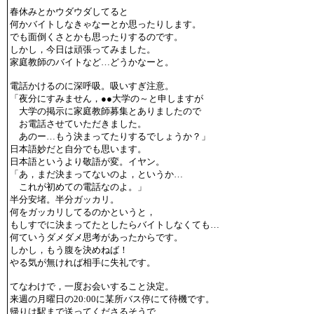
春休みとかウダウダしてると
何かバイトしなきゃなーとか思ったりします。
でも面倒くさとかも思ったりするのです。
しかし，今日は頑張ってみました。
家庭教師のバイトなど…どうかなーと。
電話かけるのに深呼吸。吸いすぎ注意。
「夜分にすみません，●●大学の～と申しますが
大学の掲示に家庭教師募集とありましたので
お電話させていただきました。
あのー…もう決まってたりするでしょうか？」
日本語妙だと自分でも思います。
日本語というより敬語が変。イヤン。
「あ，まだ決まってないのよ，というか…
これが初めての電話なのよ。」
半分安堵。半分ガッカリ。
何をガッカリしてるのかというと，
もしすでに決まってたとしたらバイトしなくても…
何ていうダメダメ思考があったからです。
しかし，もう腹を決めねば！
やる気が無ければ相手に失礼です。
てなわけで，一度お会いすること決定。
来週の月曜日の20:00に某所バス停にて待機です。
帰りは駅まで送ってくださるそうで…