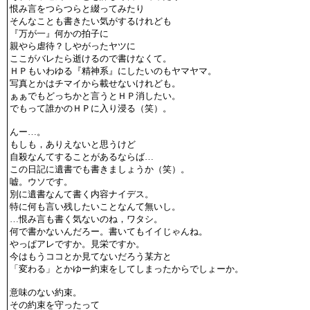
恨み言をつらつらと綴ってみたり
そんなことも書きたい気がするけれども
『万が一』何かの拍子に
親やら虐待？しやがったヤツに
ここがバレたら逝けるので書けなくて。
ＨＰもいわゆる『精神系』にしたいのもヤマヤマ。
写真とかはチマイから載せないけれども。
ぁぁでもどっちかと言うとＨＰ消したい。
でもって誰かのＨＰに入り浸る（笑）。
んー…。
もしも，ありえないと思うけど
自殺なんてすることがあるならば…
この日記に遺書でも書きましょうか（笑）。
嘘。ウソです。
別に遺書なんて書く内容ナイデス。
特に何も言い残したいことなんて無いし。
…恨み言も書く気ないのね，ワタシ。
何で書かないんだろー。書いてもイイじゃんね。
やっぱアレですか。見栄ですか。
今はもうココとか見てないだろう某方と
「変わる」とかゆー約束をしてしまったからでしょーか。
意味のない約束。
その約束を守ったって