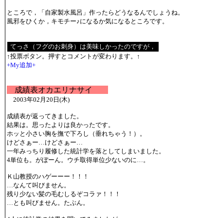
ところで，「自家製水風呂」作ったらどうなるんでしょうね。
風邪をひくか，キモチー♪になるか気になるところです。
↑投票ボタン。押すとコメントが変わります。↑
+My追加+
成績表オカエリナサイ
2003年02月20日(木)
成績表が返ってきました。
結果は。思ったよりは良かったです。
ホッと小さい胸を撫で下ろし（垂れちゃう！）。
けどさぁー…けどさぁー…
一年みっちり履修した統計学を落としてしまいました。
4単位も。がぼーん。ウチ取得単位少ないのに…。
Ｋ山教授のハゲーーー！！！
…なんて叫びません。
残り少ない髪の毛むしるぞコラァ！！！
…とも叫びません。たぶん。