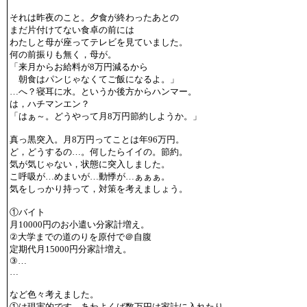
それは昨夜のこと。夕食が終わったあとの
まだ片付けてない食卓の前には
わたしと母が座ってテレビを見ていました。
何の前振りも無く，母が。
「来月からお給料が8万円減るから
朝食はパンじゃなくてご飯になるよ。」
…へ？寝耳に水。というか後方からハンマー。
は，ハチマンエン？
「はぁ～。どうやって月8万円節約しようか。」
真っ黒突入。月8万円ってことは年96万円。
ど，どうするの…。何したらイイの。節約。
気が気じゃない，状態に突入しました。
こ呼吸が…めまいが…動悸が…ぁぁぁ。
気をしっかり持って，対策を考えましょう。
①バイト
月10000円のお小遣い分家計増え。
②大学までの道のりを原付で＠自腹
定期代月15000円分家計増え。
③…
…
など色々考えました。
①は現実的です。あわよくば数万円は家計に入れたり。