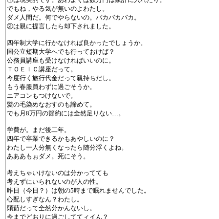
でもね，やる気が無いのよわたし。
ダメ人間だ。何でやらないの。バカバカバカ。
②は親に提言したら却下されました。
四年制大学に行かなければ良かったでしょうか。
国公立短期大学へでも行っておけば？
公務員講座も受けなければいいのに。
ＴＯＥＩＣ講座だって。
今度行く旅行代金だって親持ちだし。
もう春服買わずに過ごそうか。
エアコンもつけないで。
髪の毛染めなおすのも諦めて。
でも月8万円の節約には全然足りない…。
学費が。まだ後二年。
四年で卒業できるかもあやしいのに？
わたし一人分無くなったら随分浮くよね。
あああもぉダメ。死にそう。
考えちゃいけないのは分かってても
考えずにいられないのが人の性。
昨日（今日？）は朝の5時まで眠れませんでした。
心配しすぎなん？わたし。
頭茹だって全然分かんないし。
今までどおりに過ごしててィイん？