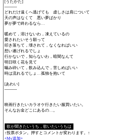
[うたかた]
----------
どれだけ遠くへ逃げても 虚しさは肩について
天の声はなくて 悪い夢ばかり
夢が夢で終わるなら…
暖めて，溶けないわ，凍えているの
愛されたいそう願って
叩き落ちて，壊されて，なくなればいい
想い遂げれるでしょ
行かないで，知らないわ，暗闇なんて
明日咲く花を見て
噛み砕いて，飲み込んで，苦しめばいい
時は流れるでしょ…孤独を抱いて
[あわい]
----------
映画行きたいカラオケ行きたい服買いたい。
そんなお金どこにあるの…。
↑投票ボタン。押すとコメントが変わります。↑
+My追加+