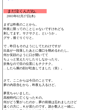
まだ泣くんだね。
2003年02月27日(木)
まずは昨夜のことから。
昨夜に限ってのことじゃないですけれども
刺してます。サクサクと。というか，
グサ，後ぐりぐりと。
で，昨日もそのようにしてたわけですが
出血が一段落したあとに傷口を眺めるわたし。
何か笑顔のように口が開いてて
ちょっと笑えたりしたりしなかったり。
折角なので目の位置にもチクチク。
…したら腕の顔が吐血してました（笑）。
さて。ここからは今日のことです。
夢の内容含むから，昨夜も入るけど。
夢見ちゃいました。
高校時代に亡くなったＫの。
何がどう繋がったのか，夢の前後は忘れましたけど
遠くの方に，Ｋが居たのです。誰か数人と一緒に。