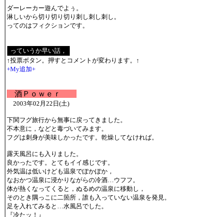
ダーレーカー遊んでよぅ。
淋しいから切り切り切り刺し刺し刺し。
ってのはフィクションです。
↑投票ボタン。押すとコメントが変わります。↑
+My追加+
酒Ｐｏｗｅｒ
2003年02月22日(土)
下関フグ旅行から無事に戻ってきました。
不本意に，などと毒づいてみます。
フグは刺身が美味しかったです。乾燥してなければ。
露天風呂にも入りました。
良かったです。とてもイイ感じです。
外気温は低いけども温泉でぽかぽか，
なおかつ温泉に浸かりながらの冷酒…ウフフ。
体が熱くなってくると，ぬるめの温泉に移動し，
そのとき隅っこに二箇所，誰も入っていない温泉を発見。
足を入れてみると…水風呂でした。
『冷たッ！』