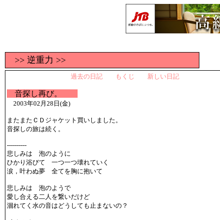
>> 逆重力 >>
過去の日記
もくじ
新しい日記
音探し再び。
2003年02月28日(金)
またまたＣＤジャケット買いしました。
音探しの旅は続く。
----------
悲しみは 泡のように
ひかり浴びて 一つ一つ壊れていく
涙，叶わぬ夢 全てを胸に抱いて
悲しみは 泡のようで
愛し合える二人を繋いだけど
涸れてく水の音はどうしても止まないの？