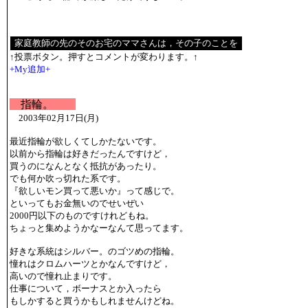
↑投票ボタン。押すとコメントが変わります。↑
+My追加+
指輪。
2003年02月17日(月)
最近指輪が欲しくてしかたないです。
以前から指輪は好きだったんですけど，
買うのになんとなく抵抗があったり。
でも何か吹っ切れた系です。
『欲しいモン買って悪いか』って感じで。
といってもお金無いのでせいぜい
2000円以下のものですけれどもね。
ちょっと集めようかなーなんて思ってます。
好きな系統はシルバー。のゴツめの指輪。
憧れはクロムハーツとかなんですけど，
高いので憧れ止まりです。
仕事について，ボーナスとか入ったら
もしかすると買うかもしれませんけどね。