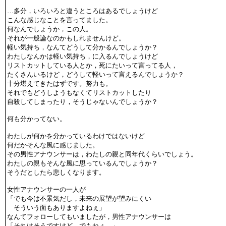
…多分，いろいろと違うところはあるでしょうけど
こんな感じなことを言ってました。
何なんでしょうか，この人。
それが一般論なのかもしれませんけど。
軽い気持ち，なんてどうして分かるんでしょうか？
わたしなんかは軽い気持ち，に入るんでしょうけど
リストカットしている人とか，死にたいって言ってる人，
たくさんいるけど，どうして軽いって言えるんでしょうか？
十分堪えてきたはずです。努力も。
それでもどうしようもなくてリストカットしたり
自殺してしまったり，そうじゃないんでしょうか？
何も分かってない。
わたしが何かを分かっているわけではないけど
何だかそんな風に感じました。
その男性アナウンサーは，わたしの親と同年代くらいでしょう。
わたしの親もそんな風に思っているんでしょうか？
そうだとしたら悲しくなります。
女性アナウンサーの一人が
「でも今は不景気だし，未来の展望が望みにくい
そういう面もありますよねぇ」
なんてフォローしてもいましたが，男性アナウンサーは
「それはそうですけど，でもねぇ…」