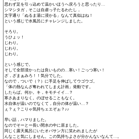
思わず足を引っ込めて温かいほうへ戻ろうと思ったり…
シマシタガ，そこは自虐っ子たるわたし，
文字通り「ぬるま湯に浸かる」なんて真似はね！
という感じで水風呂にチャレンジしました。
そろり。
うひょッ！
じわり。
じわり。
じわり。
という感じで。
そして全部浸かったは良いものの…寒い！ごっつ寒い！
ざ，ざまぁみろ！！気分でした。
なので，ついで（？）に手足を伸ばしてウゴウゴ。
「体の熱なんざ奪われてしまえ計画」発動です。
したらば。何か。キ，キモチイイ…？
寒さあまりなく。のぼせることもなく。
水自体が温いのでなくて，自分の体が温い…？
ぇ？ぇ？こりゃ気持ちェエぞぉ？♪♪
早い話，ハマりました。
なのでそーとー長い間水の中に居ました。
同じく露天風呂にいたオバサン方に笑われましたが
んなこと気にしません。この気持ちよさが分かんないなんて…。