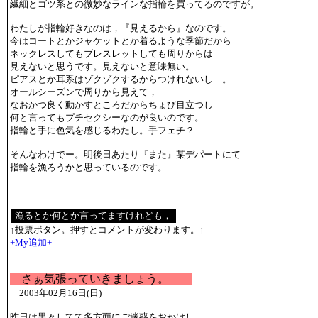
繊細とゴツ系との微妙なラインな指輪を買ってるのですが。
わたしが指輪好きなのは，『見えるから』なのです。
今はコートとかジャケットとか着るような季節だから
ネックレスしてもブレスレットしても周りからは
見えないと思うです。見えないと意味無い。
ピアスとか耳系はゾクゾクするからつけれないし…。
オールシーズンで周りから見えて，
なおかつ良く動かすところだからちょび目立つし
何と言ってもプチセクシーなのが良いのです。
指輪と手に色気を感じるわたし。手フェチ？
そんなわけでー。明後日あたり『また』某デパートにて
指輪を漁ろうかと思っているのです。
↑投票ボタン。押すとコメントが変わります。↑
+My追加+
さぁ気張っていきましょう。
2003年02月16日(日)
昨日は黒々してて多方面にご迷惑をおかけし