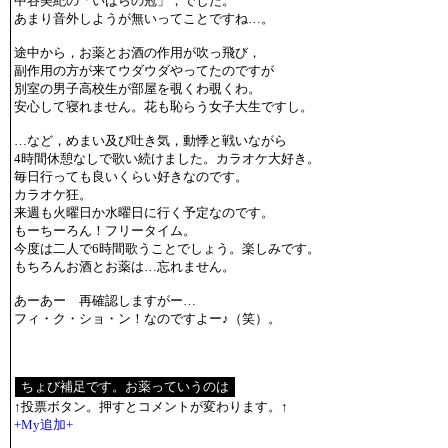
中谷美紀の「いばらの冠」，でした。
あまり音外しようが無いってことですね…。
途中から，お薬とお酒の作用が吹っ飛び，
副作用の方が来てウダウダやってたのですが
別室の男子高校生が部屋を覗くわ覗くわ。
安心して寝れません。花も恥らう女子大生ですし。
…など，めまい及び吐き気，動悸と戦いながら
4時間休憩なしで歌い続けました。カラオケ大好き。
毎日行っても良いくらい好きなのです。
カラオケ狂。
来週も火曜日か水曜日に行く予定なのです。
もーちーろん！フリータイム。
今度は二人で6時間歌うことでしょう。楽しみです。
もちろんお酒とお薬は…忘れません。
あーあー 再確認しますがー…
フィ・ク・ショ・ン！なのですよー♪（笑）。
↑投票ボタン。押すとコメントが変わります。↑
+My追加+