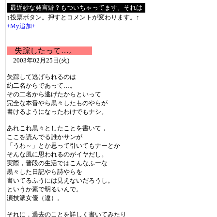
↑投票ボタン。押すとコメントが変わります。↑
+My追加+
失踪したって…。
2003年02月25日(火)
失踪して逃げられるのは
約二名からであって…。
その二名から逃げたからといって
完全な本音やら黒々したものやらが
書けるようになったわけでもナシ。
あれこれ黒々としたことを書いて，
ここを読んでる誰かサンが
「うわ～」とか思って引いてもナーとか
そんな風に思われるのがイヤだし。
実際，普段の生活ではこんなふーな
黒々した日記やら詩やらを
書いてるふうには見えないだろうし。
というか素で明るいんで。
演技派女優（違）。
それに，過去のことを詳しく書いてみたり