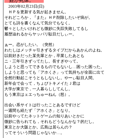
鯉が死体。
2003年02月23日(日)
ＨＰを更新する気が起きません。
それどころか，『また』ＨＰ削除したいぞ病が。
とても詩を書くなんて気分でもなく。
鬱々としたいけれども微妙に失踪失敗してるし
履歴辿れるからヤッパリ駄目だしぃー。
ぁー。恋がしたい。（突然）
わたしはメッチャ引きずるタイプだからあかんのよね。
以前好きだった某先輩とか，卒業したあとも
ニ・三年引きずってたし。長すぎやって。
しようと思ってできるものでもないし…困った困った。
しようと思っても「アホくさ」って気持ちが全面に出て
全然行動起こそうともしないし。やーぃ駄目人間。
新年会で会って，ちょびトキメイたＪ君は
大学が東京で，一人暮らししてんし。
もう東京はェエっちゅーねん（怒）。
出会い系サイトは行ったことあるですけど
一週間も経たず「アホくさ」となり。
以前やってたネットゲームの知りあいとかに
微妙に告られても，それもどうなんかな？的だし。
東京とか大阪とか。広島は居らんの？
ってそういう問題じゃないか…。