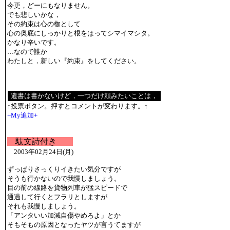
今更，どーにもなりません。
でも悲しいかな，
その約束は心の枷として
心の奥底にしっかりと根をはってシマイマシタ。
かなり辛いです。
…なので誰か
わたしと，新しい『約束』をしてください。
↑投票ボタン。押すとコメントが変わります。↑
+My追加+
駄文詩付き
2003年02月24日(月)
ずっぱりさっくりイきたい気分ですが
そうも行かないので我慢しましょう。
目の前の線路を貨物列車が猛スピードで
通過して行くとフラリとしますが
それも我慢しましょう。
「アンタいい加減自傷やめろよ」とか
そもそもの原因となったヤツが言うてますが