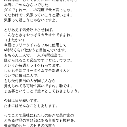
本当にごめんなさいでした。
ダメですねー。この程度で云々言っちゃ。
てなわけで，気張っていこうと思います。
気張って逝こうじゃないですよ。
とりあえず気分浮上させねば。
こんなときはやっぱりカラオケですよね。
（またかい）
今度はフリータイムをフルに使用して
6時間くらい歌おうと目論んでいます。
もちろん二人で。一人3時間担当で。
嫌がられること必至ですけどね，ウフフ。
というか毎週カラオケ行ってます。
しかも全部フリータイムで全部違う人と
ついでに毎回二人で。
もし受付担当の人が同じ人なら
覚えられてる可能性高いですね。恥です。
まぁ客ということで堂々としておきましょう。
今日は日記短いです。
たまにはそんなこともあります。
ってことで最後にわたしの好きな某作家の
とある作品の冒頭部にある言葉でも抜粋を。
失踪前のわたしのＨＰの名前も