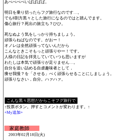
あべべべべいばばばば。
明日を乗り切ったらフグ旅行なのです…。
でも8割方黒々とした旅行になるのではと踏んでます。
傷心旅行？死出の旅立ち？ひひ。
死なぬよう気をしっかり持ちましょう。
頑張らねばなのです。がおー！
オノレは全然頑張ってないんだから
こんなときこそもっと頑張りやー！です。
人様の日記を拝見していていつも思いますが
わたしは本気で頑張りが足りません…。
自分を追い詰める自虐趣味者として，
痩せ我慢？を「させる」べく頑張らせることにしましょう。
頑張りなさい，自分。ハァハァ。
↑投票ボタン。押すとコメントが変わります。↑
+My追加+
家庭教師
2003年02月18日(火)