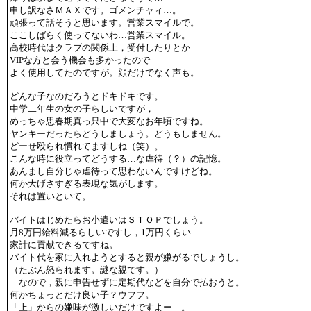
申し訳なさＭＡＸです。ゴメンチャィ…。
頑張って話そうと思います。営業スマイルで。
ここしばらく使ってないわ…営業スマイル。
高校時代はクラブの関係上，受付したりとか
VIPな方と会う機会も多かったので
よく使用してたのですが。顔だけでなく声も。
どんな子なのだろうとドキドキです。
中学二年生の女の子らしいですが，
めっちゃ思春期真っ只中で大変なお年頃ですね。
ヤンキーだったらどうしましょう。どうもしません。
どーせ殴られ慣れてますしね（笑）。
こんな時に役立ってどうする…な虐待（？）の記憶。
あんまし自分じゃ虐待って思わないんですけどね。
何か大げさすぎる表現な気がします。
それは置いといて。
バイトはじめたらお小遣いはＳＴＯＰでしょう。
月8万円給料減るらしいですし，1万円くらい
家計に貢献できるですね。
バイト代を家に入れようとすると親が嫌がるでしょうし。
（たぶん怒られます。謎な親です。）
…なので，親に申告せずに定期代などを自分で払おうと。
何かちょっとだけ良い子？ウフフ。
「上」からの嫌味が激しいだけですよー…。