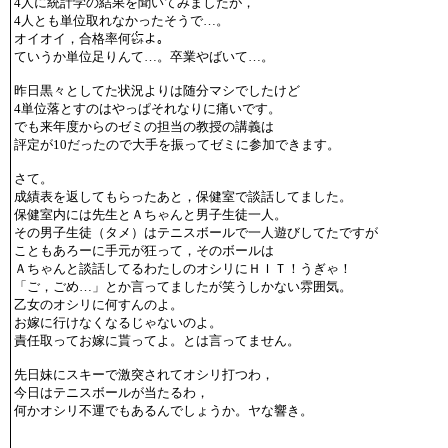
4人に統計学の結果を聞いてみましたが，
4人とも単位取れなかったそうで…。
オイオイ，合格率何㌫よ。
ていうか単位足りんて…。卒業やばいて…。
昨日黒々としてた状況よりは随分マシでしたけど
4単位落とすのはやっぱそれなりに痛いです。
でも来年度からのゼミの担当の教授の講義は
評定が10だったので大手を振ってゼミに参加できます。
さて。
成績表を返してもらったあと，保健室で談話してました。
保健室内には先生とＡちゃんと男子生徒一人。
その男子生徒（タメ）はテニスボールで一人遊びしてたですが
こともあろーに手元が狂って，そのボールは
Ａちゃんと談話してるわたしのオシリにＨＩＴ！うぎゃ！
「ご，ごめ…」とか言ってましたが笑うしかない雰囲気。
乙女のオシリに何すんのよ。
お嫁に行けなくなるじゃないのよ。
責任取ってお嫁に貰ってよ。とは言ってません。
先日妹にスキーで激突されてオシリ打つわ，
今日はテニスボールが当たるわ，
何かオシリ不運でもあるんでしょうか。ヤな響き。