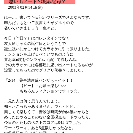
思い出ノートの犯罪記録？
2003年02月14日(金)
はー…。書いてた日記がフリーズでさよならです。
凹んだ，もとい二度書くのがダルイので
省いていきましょう，色々と。
今日（昨日？）はバレンタインでなく
友人Ｍちゃんの誕生日ということで
誕生祝いにかこつけてカラオケに引っ張りました。
テンションを上げるべくいつものように
某お薬●錠をジンライム（酒）で流し込み。
そのカラオケには各部屋に思い出ノートなるものが
設置してあったのでグリグリ落書きしました。
「2/14 薬事法違反バンザぁ～イッ！！
【ピー】＋お酒＝楽しい♪♪
もちろんフィクションですヨッ☆」
…見た人は何て思うんでしょう。
知ったこっちゃありません。ウヒヒヒヒ。
楽しくて楽しくて，普段は時間が勿体無いからと
めったにやることのない全国採点モードやったり。
今日のわたしのベストスコアは945点でした。
ワーィワーィ。あと5点欲しかったなと。