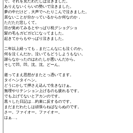
で。それを見たわたしは泣きました。
ありえないくらいの勢いで泣きました。
夢の中だけど，大声でへたりこんで泣きました。
居ないことが分かっているからか何なのか，
ただただ悲しくて。
目が覚めてみるとやっぱり枕グショグショ
髪の毛もガビガビになってました。
起きてからもやっぱり泣きました。
二年以上経っても，まだこんなにも泣くのか。
何を泣くんだか。泣いてもどうしようもない。
謝らなかったのはわたしが悪いんだから。
そして凹。凹。沈。沈。どーん。
逝ってまえ思想がまたとっ憑いてます。
タイヘンタイヘン。
どうにかして押さえ込んで生きなけぁ。
無理やりテンション上げるのも疲れるです。
でも上げてないとアカンのです。
黒々した日記は…約束に反するのです。
まだまだわたしは頑張らねばならぬのです。
さー。ファイオー。ファイオー。
はぁ…。