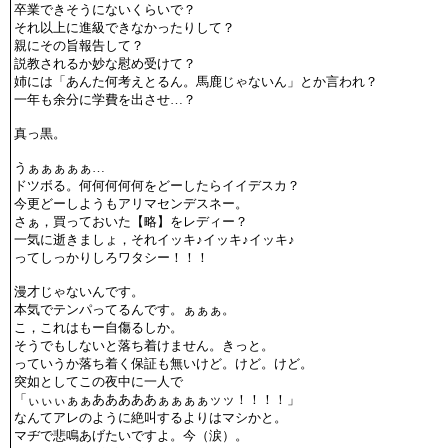
卒業できそうにないくらいで？
それ以上に進級できなかったりして？
親にその旨報告して？
説教されるか妙な慰め受けて？
姉には「あんた何考えとるん。馬鹿じゃないん」とか言われ？
一年も余分に学費を出させ…？
真っ黒。
うぁぁぁぁぁ…
ドツボる。何何何何何をどーしたらイイデスカ？
今更どーしようもアリマセンデスネー。
さぁ，買っておいた【略】をレディー？
一気に逝きましょ，それイッキ♪イッキ♪イッキ♪
ってしっかりしろワタシー！！！
漫才じゃないんです。
本気でテンパってるんです。ぁぁぁ。
こ，これはもー自傷るしか。
そうでもしないと落ち着けません。きっと。
っていうか落ち着く保証も無いけど。けど。けど。
突如としてこの夜中に一人で
「ぃぃぃぁぁあああああぁぁぁぁッッ！！！！」
なんてアレのように絶叫するよりはマシかと。
マヂで悲鳴あげたいですよ。今（涙）。