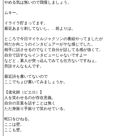
やめる気は無いので我慢しましょう。
ムキー。
イライラ貯まってます。
最近あまり刺してないし。…前よりは。
ところで今日マイケルジャクソンの番組やってましたが
何だか向こうのインタビュアーがヤな感じでした。
相手に話させるのでなくて自分が話してる感が強くて。
自分で話すならインタビューじゃないですよー
などと，素人が突っ込んでみても仕方ないですねぇ。
所詮そんなもんです。
最近詩を書いてないので
ここでちょび書いてみましょうか。
【道化師（ピエロ）】
人を笑わせるのが存在意義。
自分の言葉を話すことは無く
ただ身振り手振りで笑わせている。
蛇口をひねる。
ここは壁。
ここも壁。