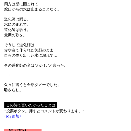
四方は壁に囲まれて
蛇口からの水は止まることなく。
道化師は踊る。
水にのまれて。
道化師は歌う。
最期の歌を。
そうして道化師は
赤や白で作られた笑顔のまま
自らの作り出した水に溺れて…
その道化師の名は"わたし"と言った。
+++
久々に書くと全然ダメーでした。
恥さらし。
↑投票ボタン。押すとコメントが変わります。↑
+My追加+