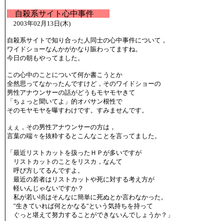
自殺系サイト心中事件
2003年02月13日(木)
自殺系サイトで知り合った人同士の心中事件について，
ワイドショーなんかがかなり賑わってますね。
今日の朝もやってました。
この心中のことについて何か書こうとか
全然思ってなかったんですけど，そのワイドショーの
男性アナウンサーの話がどうもモヤモヤきて
「ちょっと聞いてよ」的オバサン根性で
そのモヤモヤを曝すわけです。すみませんです。
ぇぇ，その男性アナウンサーの方は，
言葉の端々を抜粋するとこんなことを言ってました。
「最近リストカットを扱ったＨＰが多いですが
リストカットのことをリスカ，なんて
呼び方してるんですよ。
最近の若者はリストカットや死に対する考え方が
軽いんじゃないですか？
私が若い頃はそんなに簡単に死ぬとか言わなかった。
"生きていれば何とかなる"という気持ちを持って
ぐっと堪えて努力することができないんでしょうか？」