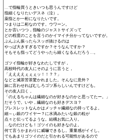
…で指輪買うときいつも思うんですけど
指細くなりたいデスネ（泣）。
薬指とか一桁になりたいです。
つまりは二桁なのです。ウワーン。
とか言いつつ，指輪のジャストサイズって
どの程度のことを言うのかイマイチ分かってないですが。
ぶんぶん振ったらスッポ抜けるのは
やっぱ大きすぎるですか？そうなんですか？
そもそも指ってどうやったら細くなるんだろう…。
ゴツイ指輪が好きなわたしですが，
高校時代の友人にそのように言うと，
「ええええぇぇぇッ！！？？」
などと滅茶苦茶驚かれました。そんなに意外？
妹に言わせればむしろゴツ系らしいんですけども。
その友人曰く，
「のえるちゃんは繊細なのが好きなのかと思ってたー。」
だそうで。いや，繊細なのも好きデスヨ？
ブレスレットなんかはメッチャ繊細なの持ってるよ。
細～ぃ銀のワイヤー？に水滴みたいな銀の粒が
点々と伝ってるような。結構お気に入り。
…なのだけども！ゴツイのも好きなのよ。
何て言うかまわりに威嚇できるし。重量感がイイし。
でもあまりゴツイのだと引かれる可能性があるので