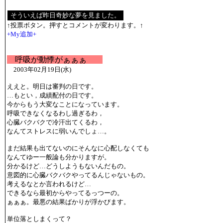
↑投票ボタン。押すとコメントが変わります。↑
+My追加+
呼吸が動悸がぁぁぁ
2003年02月19日(水)
ええと。明日は審判の日です。
…もとい，成績配付の日です。
今からもう大変なことになっています。
呼吸できなくなるわし過ぎるわ，
心臓バクバクで冷汗出てくるわ，
なんてストレスに弱いんでしょ…。
まだ結果も出てないのにそんなに心配しなくても
なんてゆー一般論も分かりますが。
分かるけど…どうしようもないんだもの。
意図的に心臓バクバクやってるんじゃないもの。
考えるなとか言われるけど…
できるなら最初からやってるっつーの。
ぁぁぁ。最悪の結果ばかりが浮かびます。
単位落としまくって？