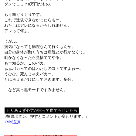
ダメでしょ？8万円だもの。
もう頭ぐりぐりです。
これで進級できなかったらもー。
わたしはアレになるかもしれません。
アレって何よ。
うがふ。
病気になっても病院なんて行くもんか。
自分の身体が動くうちは病院とか行かなくて。
動かなくなったら見捨ててやる。
もー知るか。このバカ。
ぁぁバカってのはわたしのコトですよぉー。
うひひ。死んじゃえバカー。
とは考えるだけにしておきます。多分。
…など真っ黒モードですみません。
↑投票ボタン。押すとコメントが変わります。↑
+My追加+