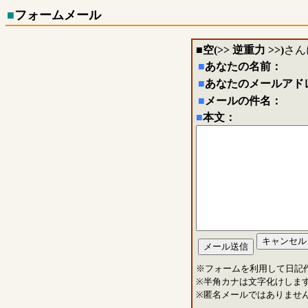
■
フォームメール
■
空(>> 逆重力 >>)
さん
■
あなたの名前：
■
あなたのメールアド
■
メールの件名：
■
本文：
※フォームを利用して日記
※半角カナは文字化けしま
※匿名メールではありませ