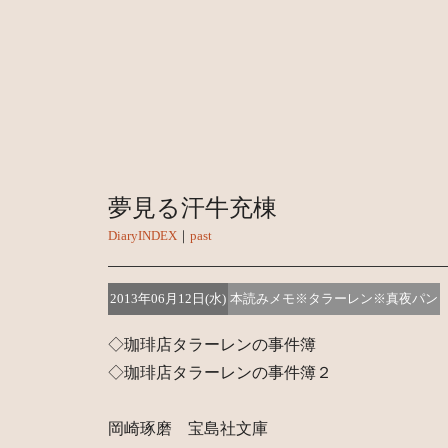
夢見る汗牛充棟
DiaryINDEX
｜
past
2013年06月12日(水)
本読みメモ※タラーレン※真夜パン
◇珈琲店タラーレンの事件簿
◇珈琲店タラーレンの事件簿２
岡崎琢磨 宝島社文庫