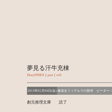
夢見る汗牛充棟
DiaryINDEX
｜
past
｜
will
2013年01月04日(金)
修道女フィデルマの探求 ピーター
創元推理文庫 読了