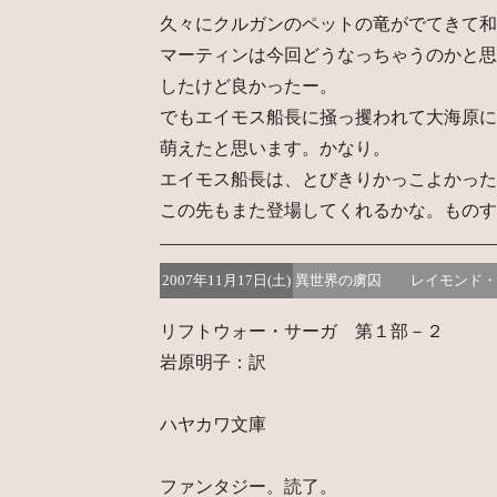
久々にクルガンのペットの竜がでてきて和
マーティンは今回どうなっちゃうのかと思
したけど良かったー。
でもエイモス船長に掻っ攫われて大海原に
萌えたと思います。かなり。
エイモス船長は、とびきりかっこよかった
この先もまた登場してくれるかな。ものす
2007年11月17日(土)
異世界の虜囚 レイモンド・
リフトウォー・サーガ 第１部－２
岩原明子：訳
ハヤカワ文庫
ファンタジー。読了。