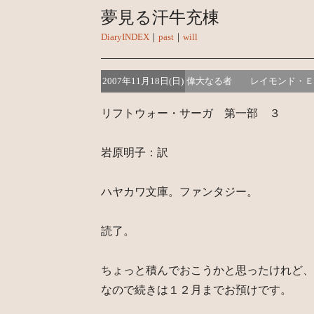
夢見る汗牛充棟
DiaryINDEX
｜
past
｜
will
2007年11月18日(日)
偉大なる者 レイモンド・
リフトウォー・サーガ 第一部 ３
岩原明子：訳
ハヤカワ文庫。ファンタジー。
読了。
ちょっと積んでおこうかと思ったけれど、
なので続きは１２月までお預けです。