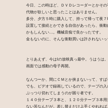
今日、この時ほど、ＤＶＤレコーダーとかその
代物が欲しいと思ったことはありません。
多分、夕方５時に購入して、持って帰って夜７
設置して接続とかできる自信があったら、衝動
かもしんない…。機械音痴で良かったです。
金もないのに、そんな衝動買いは許されないっ
とりあえず、今はⅠの放映真っ最中。うはうは
画面では感動の母子再開。
なんつーか、間にＣＭとか挟まないって、すば
でも、ビデオで録画しているので、テープの入
ぶっつり切れてしまうのが困り者です。
１４０分テープ３本と、１２０分テープ３本用
ない筈なんだが。差し替えだけ上手くやれれば