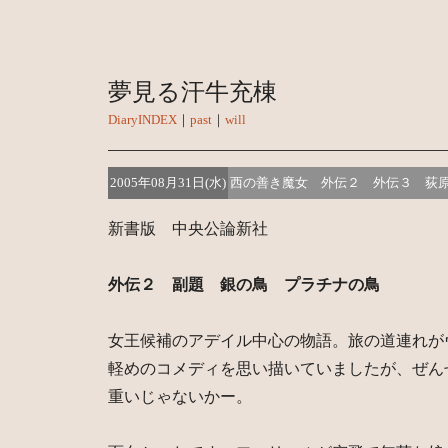
夢見る汗牛充棟
DiaryINDEX
｜
past
｜
will
2005年08月31日(水)
西の善き魔女 外伝２ 外伝３ 荻
新書版 中央公論新社
外伝２ 副題 銀の鳥 プラチナの鳥
女王候補のアデイル中心の物語。旅の道連れが
軽めのコメディを思い描いていましたが、ぜん
重いじゃないかー。