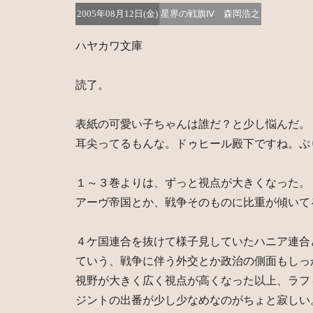
2005年08月12日(金)
星界の戦旗Ⅳ 森岡浩之
ハヤカワ文庫
読了。
表紙の可愛い子ちゃんは誰だ？と少し悩んだ。
耳尖ってるもんな。ドゥヒール殿下ですね。ぷ
１～３巻よりは、ずっと視点が大きくなった。
アーヴ帝国とか、戦争そのものに比重が傾いて
４ケ国連合を抜けて様子見していたハニア連合
ていう、戦争に伴う外交とか政治の側面もしっ
視野が大きく広く視点が高くなった以上、ラフ
ジントの出番が少し少なめなのがちょと寂しい