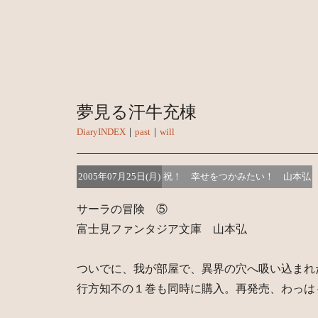
夢見る汗牛充棟
DiaryINDEX
｜
past
｜
will
2005年07月25日(月)
祝！ 幸せをつかみたい！ 山本弘
サーラの冒険 ⑤
富士見ファンタジア文庫 山本弘
ついでに、我が部屋で、異界の穴へ吸い込まれ
行方知不の１巻も同時に購入。再発売、わっは