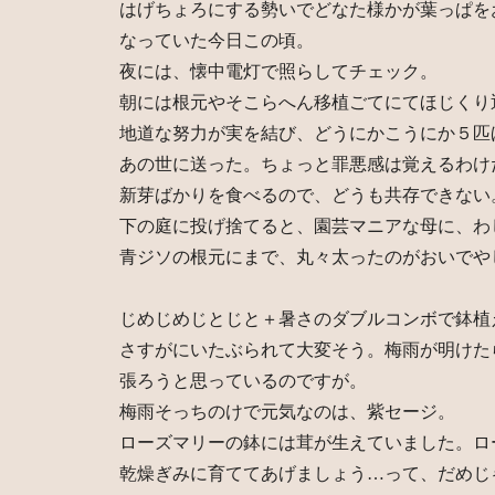
はげちょろにする勢いでどなた様かが葉っぱを
なっていた今日この頃。
夜には、懐中電灯で照らしてチェック。
朝には根元やそこらへん移植ごてにてほじくり
地道な努力が実を結び、どうにかこうにか５匹
あの世に送った。ちょっと罪悪感は覚えるわけ
新芽ばかりを食べるので、どうも共存できない
下の庭に投げ捨てると、園芸マニアな母に、わ
青ジソの根元にまで、丸々太ったのがおいでや
じめじめじとじと＋暑さのダブルコンボで鉢植
さすがにいたぶられて大変そう。梅雨が明けた
張ろうと思っているのですが。
梅雨そっちのけで元気なのは、紫セージ。
ローズマリーの鉢には茸が生えていました。ロ
乾燥ぎみに育ててあげましょう…って、だめじ