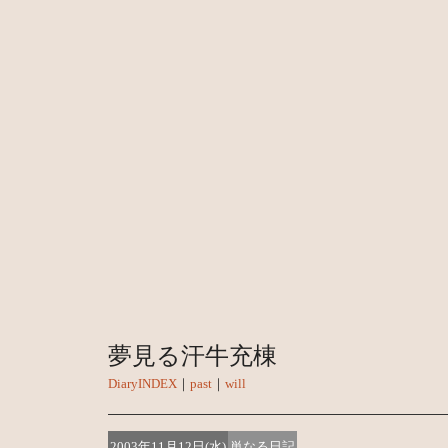
夢見る汗牛充棟
DiaryINDEX
｜
past
｜
will
2003年11月12日(水)
単なる日記