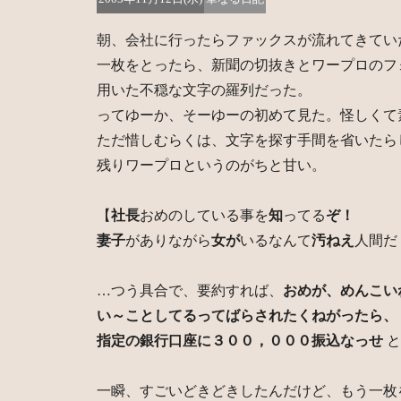
朝、会社に行ったらファックスが流れてきてい
一枚をとったら、新聞の切抜きとワープロのフ
用いた不穏な文字の羅列だった。
ってゆーか、そーゆーの初めて見た。怪しくて
ただ惜しむらくは、文字を探す手間を省いたら
残りワープロというのがちと甘い。
【
社長
おめのしている事を
知
ってる
ぞ！
妻子
がありながら
女が
いるなんて
汚ねえ
人間だ
…つう具合で、要約すれば、
おめが、めんこい
い～ことしてるってばらされたくねがったら、
指定の銀行口座に３００，０００振込なっせ
と
一瞬、すごいどきどきしたんだけど、もう一枚