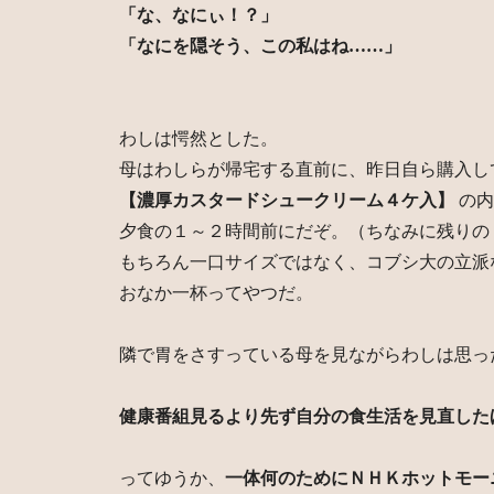
「な、なにぃ！？」
「なにを隠そう、この私はね……」
わしは愕然とした。
母はわしらが帰宅する直前に、昨日自ら購入し
【濃厚カスタードシュークリーム４ケ入】
の
夕食の１～２時間前にだぞ。（ちなみに残りの
もちろん一口サイズではなく、コブシ大の立派
おなか一杯ってやつだ。
隣で胃をさすっている母を見ながらわしは思っ
健康番組見るより先ず自分の食生活を見直した
ってゆうか、
一体何のためにＮＨＫホットモー